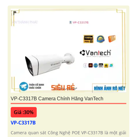
VP-C3317B Camera Chính Hãng VanTech
Giá :30%
VP-C3317B
Camera quan sát Công Nghệ POE VP-C3317B là một giải