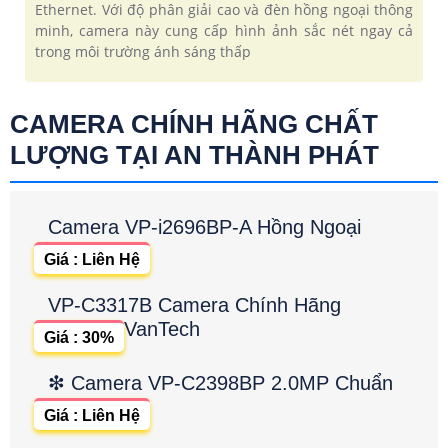
Ethernet. Với độ phân giải cao và đèn hồng ngoại thông
minh, camera này cung cấp hình ảnh sắc nét ngay cả
trong môi trường ánh sáng thấp
CAMERA CHÍNH HÃNG CHẤT
LƯỢNG TẠI AN THÀNH PHÁT
Camera VP-i2696BP-A Hồng Ngoại
Giá : Liên Hệ
VP-C3317B Camera Chính Hãng
VanTech
Giá : 30%
❇ Camera VP-C2398BP 2.0MP Chuẩn
Giá : Liên Hệ