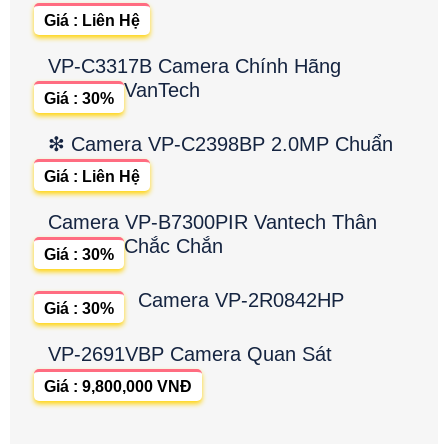
Giá : Liên Hệ
VP-C3317B Camera Chính Hãng
VanTech
Giá : 30%
❇ Camera VP-C2398BP 2.0MP Chuẩn
Giá : Liên Hệ
Camera VP-B7300PIR Vantech Thân
Chắc Chắn
Giá : 30%
Camera VP-2R0842HP
Giá : 30%
VP-2691VBP Camera Quan Sát
Giá : 9,800,000 VNĐ