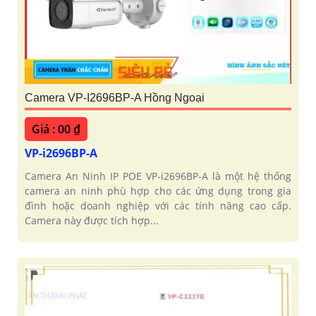
'
Camera VP-I2696BP-A Hồng Ngoại
Giá : 00 ₫
VP-i2696BP-A
Camera An Ninh IP POE VP-i2696BP-A là một hệ thống
camera an ninh phù hợp cho các ứng dụng trong gia
đình hoặc doanh nghiệp với các tính năng cao cấp.
Camera này được tích hợp...