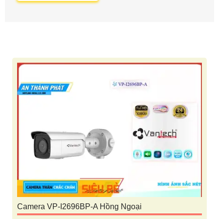
Camera VP-I2696BP-A Hồng Ngoại