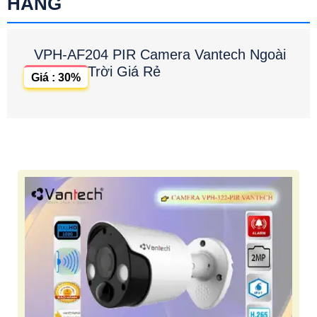
HÃNG
VPH-AF204 PIR Camera Vantech Ngoài
Trời Giá Rẻ
Giá : 30%