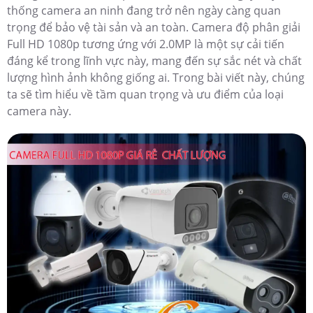
thống camera an ninh đang trở nên ngày càng quan
trọng để bảo vệ tài sản và an toàn. Camera độ phân giải
Full HD 1080p tương ứng với 2.0MP là một sự cải tiến
đáng kể trong lĩnh vực này, mang đến sự sắc nét và chất
lượng hình ảnh không giống ai. Trong bài viết này, chúng
ta sẽ tìm hiểu về tầm quan trọng và ưu điểm của loại
camera này.