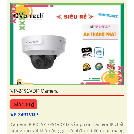
VP-2491VDP Camera
Giá : 00 ₫
VP-2491VDP
Camera IP POEVP-2491VDP là sản phẩm camera IP chất
lượng cao với khả năng gửi và nhận dữ liệu qua mạng