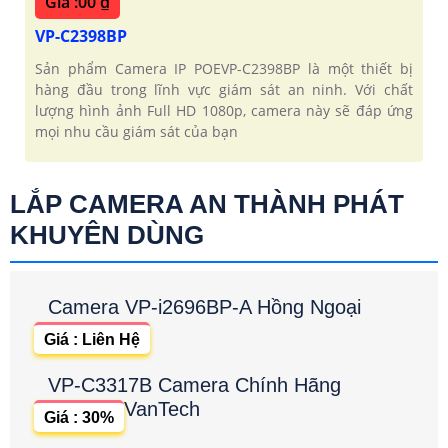
Giá :00 ₫
VP-C2398BP
Sản phẩm Camera IP POEVP-C2398BP là một thiết bị
hàng đầu trong lĩnh vực giám sát an ninh. Với chất
lượng hình ảnh Full HD 1080p, camera này sẽ đáp ứng
mọi nhu cầu giám sát của bạn
LẮP CAMERA AN THÀNH PHÁT
KHUYÊN DÙNG
Camera VP-i2696BP-A Hồng Ngoại
Giá : Liên Hệ
VP-C3317B Camera Chính Hãng
VanTech
Giá : 30%