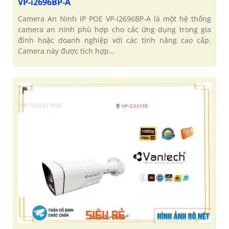
VP-i2696BP-A
Camera An Ninh IP POE VP-i2696BP-A là một hệ thống
camera an ninh phù hợp cho các ứng dụng trong gia
đình hoặc doanh nghiệp với các tính năng cao cấp.
Camera này được tích hợp...