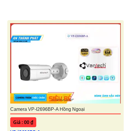
Camera VP-I2696BP-A Hồng Ngoại
Giá : 00 ₫