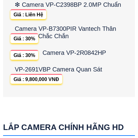
❇ Camera VP-C2398BP 2.0MP Chuẩn
Giá : Liên Hệ
Camera VP-B7300PIR Vantech Thân
Chắc Chắn
Giá : 30%
Camera VP-2R0842HP
Giá : 30%
VP-2691VBP Camera Quan Sát
Giá : 9,800,000 VNĐ
LẮP CAMERA CHÍNH HÃNG HD