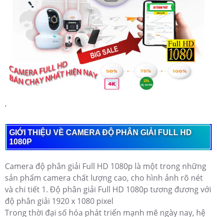
'
GIỚI THIỆU VỀ CAMERA ĐỘ PHÂN GIẢI FULL HD
1080P
Camera độ phân giải Full HD 1080p là một trong những
sản phẩm camera chất lượng cao, cho hình ảnh rõ nét
và chi tiết 1. Độ phân giải Full HD 1080p tương đương với
độ phân giải 1920 x 1080 pixel
Trong thời đại số hóa phát triển mạnh mẽ ngày nay, hệ