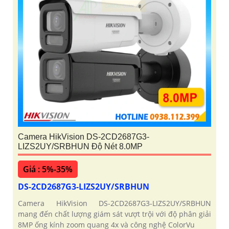
Camera HikVision DS-2CD2687G3-
LIZS2UY/SRBHUN Độ Nét 8.0MP
Giá : 5%-35%
DS-2CD2687G3-LIZS2UY/SRBHUN
Camera HikVision DS-2CD2687G3-LIZS2UY/SRBHUN
mang đến chất lượng giám sát vượt trội với độ phân giải
8MP ống kính zoom quang 4x và công nghệ ColorVu