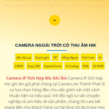
xung quanh. Cảm biến chất lượng cao giúp tái tạo màu
sắc chính xác, đồng thời mic ghi âm tích hợp cho phép
người dùng thấu hiểu từng chi tiết với âm thanh sống
động. Sự kết hợp hoàn hảo giữa hình ảnh và âm thanh
không chỉ nâng cao trải nghiệm giám sát mà còn tăng
cường tính hiệu quả trong việc bảo vệ và giám sát tài
sản. Đánh thức mọi giác quan với camera thông minh
CAMERA NGOÀI TRỜI CÓ THU ÂM HIK
này, đồng hành đáng tin cậy để bảo vệ ngôi nhà và
doanh nghiệp của bạn."
Mic Và Loa
Dual Light
78°
Hồng Ngoại
Full Color
AI
CMOS
Xoay 360
Speed Dome
AI Coding
IP66
3D DNR
Camera IP Tích Hợp Mic Ghi Âm
Camera IP tích hợp
mic ghi âm giá phải chăng tại Camera An Thành Phát là
sự lựa chọn hàng đầu cho việc giám sát một cách
thuận tiện và hiệu quả. Với đội ngũ tư vấn chuyên
nghiệp và am hiểu về sản phẩm, chúng tôi cam kết
mang đến cho khách hàng sự hài lòng tối đa trong mọi