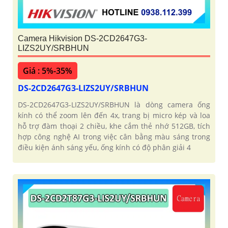
Camera Hikvision DS-2CD2647G3-
LIZS2UY/SRBHUN
Giá : 5%-35%
DS-2CD2647G3-LIZS2UY/SRBHUN
DS-2CD2647G3-LIZS2UY/SRBHUN là dòng camera ống
kính có thể zoom lên đến 4x, trang bị micro kép và loa
hỗ trợ đàm thoại 2 chiều, khe cắm thẻ nhớ 512GB, tích
hợp công nghệ AI trong việc cân bằng màu sáng trong
điều kiện ánh sáng yếu, ống kính có độ phân giải 4