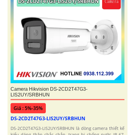
Camera Hikvision DS-2CD2T47G3-
LIS2UY/SRBHUN
Giá : 5%-35%
DS-2CD2T47G3-LIS2UY/SRBHUN
DS-2CD2T47G3-LIS2UY/SRBHUN là dòng camera thiết kế
kiểu dáng thân chắc chắn, trang bị chống nước IP 67,