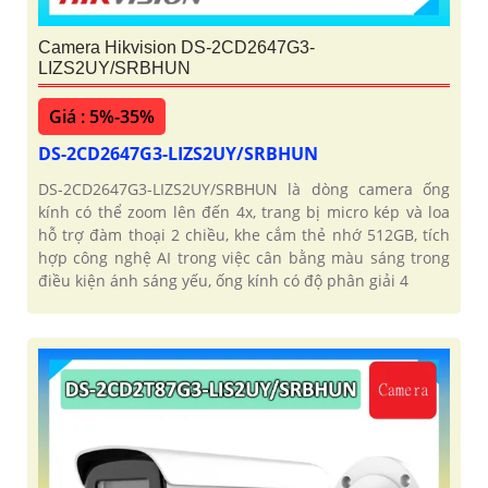
Camera Hikvision DS-2CD2647G3-
LIZS2UY/SRBHUN
Giá : 5%-35%
DS-2CD2647G3-LIZS2UY/SRBHUN
DS-2CD2647G3-LIZS2UY/SRBHUN là dòng camera ống
kính có thể zoom lên đến 4x, trang bị micro kép và loa
hỗ trợ đàm thoại 2 chiều, khe cắm thẻ nhớ 512GB, tích
hợp công nghệ AI trong việc cân bằng màu sáng trong
điều kiện ánh sáng yếu, ống kính có độ phân giải 4