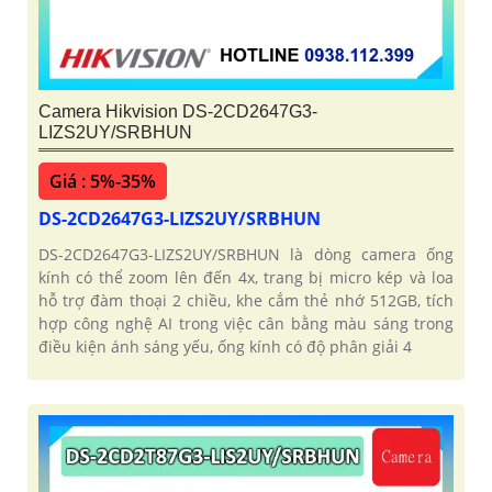
Camera Hikvision DS-2CD2647G3-
LIZS2UY/SRBHUN
Giá : 5%-35%
DS-2CD2647G3-LIZS2UY/SRBHUN
DS-2CD2647G3-LIZS2UY/SRBHUN là dòng camera ống
kính có thể zoom lên đến 4x, trang bị micro kép và loa
hỗ trợ đàm thoại 2 chiều, khe cắm thẻ nhớ 512GB, tích
hợp công nghệ AI trong việc cân bằng màu sáng trong
điều kiện ánh sáng yếu, ống kính có độ phân giải 4