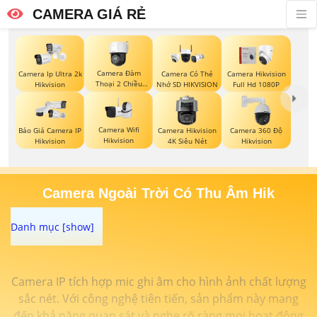
CAMERA GIÁ RẺ
Camera Đàm
Camera Ip Ultra 2k
Camera Có Thẻ
Camera Hikvision
Thoại 2 Chiều
Hikvision
Nhớ SD HIKVISION
Full Hd 1080P
Hikvision
Camera Wifi
Camera Hikvision
Camera 360 Độ
Báo Giá Camera IP
Hikvision
4K Siêu Nét
Hikvision
Hikvision
Camera Ngoài Trời Có Thu Âm Hik
Camera IP tích hợp mic ghi âm cho hình ảnh chất lượng
sắc nét. Với công nghệ tiên tiến, sản phẩm này mang
đến khả năng quan sát và nghe rõ ràng mọi hoạt động