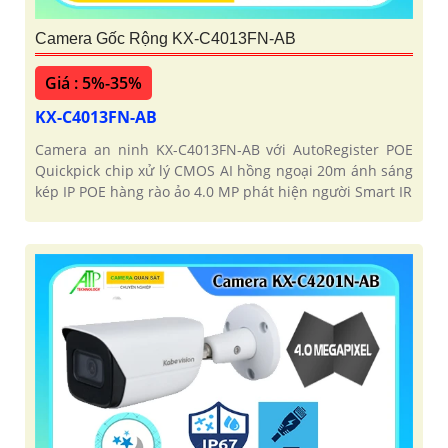
Camera Gốc Rộng KX-C4013FN-AB
Giá : 5%-35%
KX-C4013FN-AB
Camera an ninh KX-C4013FN-AB với AutoRegister POE
Quickpick chip xử lý CMOS AI hồng ngoại 20m ánh sáng
kép IP POE hàng rào ảo 4.0 MP phát hiện người Smart IR