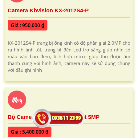
Camera Kbvision KX-2012S4-P
Giá : 950,000 ₫
KX-2012S4-P trang bị ống kính có độ phân giải 2.0MP cho
ra hình ảnh tốt, trang bị đèn Led trợ sáng giúp nhìn có
màu vào ban đêm, tích hợp micro giúp thu được âm
thanh cùng với hình ảnh, camera này sẽ sử dụng chung
với đầu ghi hình
ϡ
Bộ Camera IP WiFi Quay Quét 5MP
Giá : 5,400,000 ₫