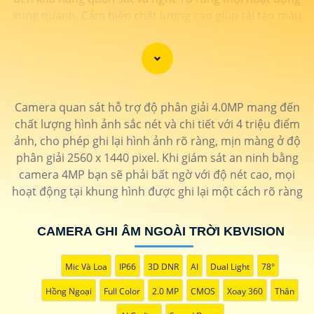
xung quanh. Cảm biến chất lượng cao giúp tái tạo màu
sắc chính xác, đồng thời mic ghi âm tích hợp cho phép
người dùng thấu hiểu từng chi tiết với âm thanh sống
động. Sự kết hợp hoàn hảo giữa hình ảnh và âm thanh
không chỉ nâng cao trải nghiệm giám sát mà còn tăng
cường tính hiệu quả trong việc bảo vệ và giám sát tài
Camera quan sát hỗ trợ độ phân giải 4.0MP mang đến
sản. Đánh thức mọi giác quan với camera thông minh
chất lượng hình ảnh sắc nét và chi tiết với 4 triệu điểm
này, đồng hành đáng tin cậy để bảo vệ ngôi nhà và
ảnh, cho phép ghi lại hình ảnh rõ ràng, mịn màng ở độ
doanh nghiệp của bạn."
phân giải 2560 x 1440 pixel. Khi giám sát an ninh bằng
camera 4MP bạn sẽ phải bất ngờ với độ nét cao, mọi
hoạt động tại khung hình được ghi lại một cách rõ ràng
CAMERA GHI ÂM NGOÀI TRỜI KBVISION
Mic Và Loa
IP66
3D DNR
AI
Dual Light
78°
Hồng Ngoại
Full Color
2.0 MP
CMOS
Xoay 360
Thân