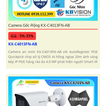
Camera Gốc Rộng KX-C4013FN-AB
Giá : 5%-35%
KX-C4013FN-AB
Camera an ninh KX-C4013FN-AB với AutoRegister POE
Quickpick chip xử lý CMOS AI hồng ngoại 20m ánh sáng
kép IP POE hàng rào ảo 4.0 MP phát hiện người Smart IR