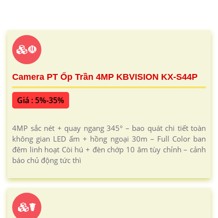
☫
Camera PT Ốp Trần 4MP KBVISION KX-S44P
Giá : 5%-35%
4MP sắc nét + quay ngang 345° – bao quát chi tiết toàn
không gian LED ấm + hồng ngoại 30m – Full Color ban
đêm linh hoạt Còi hú + đèn chớp 10 âm tùy chỉnh – cảnh
báo chủ động tức thì
☤