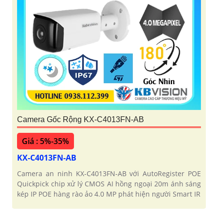
Camera Gốc Rộng KX-C4013FN-AB
Giá : 5%-35%
KX-C4013FN-AB
Camera an ninh KX-C4013FN-AB với AutoRegister POE
Quickpick chip xử lý CMOS AI hồng ngoại 20m ánh sáng
kép IP POE hàng rào ảo 4.0 MP phát hiện người Smart IR