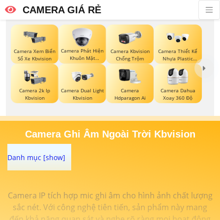
CAMERA GIÁ RẺ
Camera Phát Hiện
Camera Xem Biển
Camera Kbvision
Camera Thiết Kế
Khuôn Mặt
Số Xe Kbvision
Chống Trộm
Nhựa Plastic
Kbvision
Kbvision
Camera 2k Ip
Camera Dual Light
Camera
Camera Dahua
Kbvision
Kbvision
Hdparagon Ai
Xoay 360 Độ
Camera Ghi Âm Ngoài Trời Kbvision
Camera IP tích hợp mic ghi âm cho hình ảnh chất lượng
sắc nét. Với công nghệ tiên tiến, sản phẩm này mang
đến khả năng quan sát và nghe rõ ràng mọi hoạt động