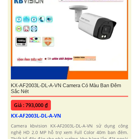
KX-AF2003L-DL-A-VN Camera Có Màu Ban Đêm
Sắc Nét
Giá : 793,000 ₫
KX-AF2003L-DL-A-VN
Camera kbvision KX-AF2003L-DL-A-VN sử dụng công
nghệ HD 2.0 MP hỗ trợ xem Full Color 40m ban đêm.
Thiết kế độc đáo cho nhà xưởng, kho hàng lắp đặt ngoài