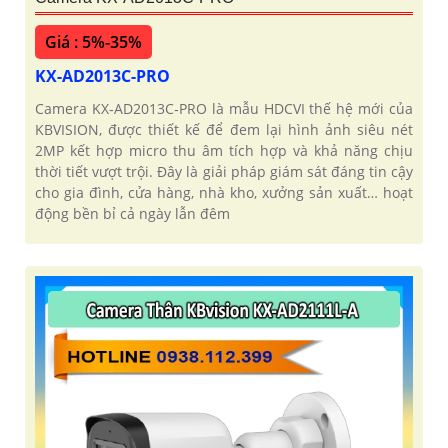
Giá : 5%-35%
KX-AD2013C-PRO
Camera KX‑AD2013C‑PRO là mẫu HDCVI thế hệ mới của
KBVISION, được thiết kế để đem lại hình ảnh siêu nét
2MP kết hợp micro thu âm tích hợp và khả năng chịu
thời tiết vượt trội. Đây là giải pháp giám sát đáng tin cậy
cho gia đình, cửa hàng, nhà kho, xưởng sản xuất… hoạt
động bền bỉ cả ngày lẫn đêm