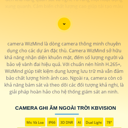
xung quanh. Cảm biến chất lượng cao giúp tái tạo màu
sắc chính xác, đồng thời mic ghi âm tích hợp cho phép
người dùng thấu hiểu từng chi tiết với âm thanh sống
động. Sự kết hợp hoàn hảo giữa hình ảnh và âm thanh
không chỉ nâng cao trải nghiệm giám sát mà còn tăng
cường tính hiệu quả trong việc bảo vệ và giám sát tài
camera WizMind là dòng camera thông minh chuyên
sản. Đánh thức mọi giác quan với camera thông minh
dụng cho các dự án đặc thù. Camera WizMind sở hữu
này, đồng hành đáng tin cậy để bảo vệ ngôi nhà và
khả năng nhận diện khuôn mặt, đếm số lượng người và
doanh nghiệp của bạn."
bảo vệ vành đai hiệu quả. Với chuẩn nén hình H.265+,
WizMind giúp tiết kiệm dung lượng lưu trữ mà vẫn đảm
bảo chất lượng hình ảnh cao. Ngoài ra, camera còn có
khả năng bám sát và theo dõi các đối tượng khả nghi, là
giải pháp hoàn hảo cho hệ thống giám sát an ninh.
CAMERA GHI ÂM NGOÀI TRỜI KBVISION
Mic Và Loa
IP66
3D DNR
AI
Dual Light
78°