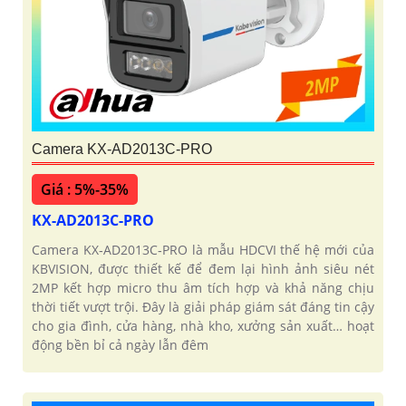
Camera KX-AD2013C-PRO
Giá : 5%-35%
KX-AD2013C-PRO
Camera KX‑AD2013C‑PRO là mẫu HDCVI thế hệ mới của
KBVISION, được thiết kế để đem lại hình ảnh siêu nét
2MP kết hợp micro thu âm tích hợp và khả năng chịu
thời tiết vượt trội. Đây là giải pháp giám sát đáng tin cậy
cho gia đình, cửa hàng, nhà kho, xưởng sản xuất… hoạt
động bền bỉ cả ngày lẫn đêm