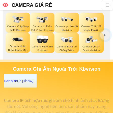
CAMERA GIÁ RẺ
Camera Chip Sony
Camera Ip Thân
Camera Ip Ultra 3k
Camera Thiết Kế
NIR KBvision
Full Color Kbvision
Kbvision
Nhựa Plastic
Kbvision
Camera Nhận
Camera Xoay 360
Camera Ezviz Có
Camera Chuẩn
Diện Khuôn Mặt
Kbvision
Chống Trộm
Onvif Kbvision
Kbvision
Camera Ghi Âm Ngoài Trời Kbvision
Camera IP tích hợp mic ghi âm cho hình ảnh chất lượng
sắc nét. Với công nghệ tiên tiến, sản phẩm này mang
đến khả năng quan sát và nghe rõ ràng mọi hoạt động