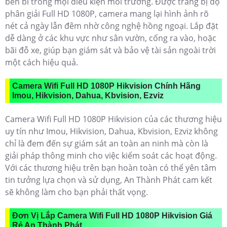
bền bỉ trong mọi điều kiện môi trường. Được trang bị độ
phân giải Full HD 1080P, camera mang lại hình ảnh rõ
nét cả ngày lẫn đêm nhờ công nghệ hồng ngoại. Lắp đặt
dễ dàng ở các khu vực như sân vườn, cổng ra vào, hoặc
bãi đỗ xe, giúp bạn giám sát và bảo vệ tài sản ngoài trời
một cách hiệu quả.
Camera Wifi Full HD 1080P Hikvision Chính Hãng
Imou, Hikvision, Dahua, Kbvision, Ezviz
Camera Wifi Full HD 1080P Hikvision của các thương hiệu
uy tín như Imou, Hikvision, Dahua, Kbvision, Ezviz không
chỉ là đem đến sự giám sát an toàn an ninh mà còn là
giải pháp thông minh cho việc kiểm soát các hoạt động.
Với các thương hiệu trên bạn hoàn toàn có thể yên tâm
tin tưởng lựa chọn và sử dụng, An Thành Phát cam kết
sẽ không làm cho bạn phải thất vọng.
Đơn Vị Lắp Camera Wifi Full HD 1080P Hikvision Giá
Rẻ An Thành Phát