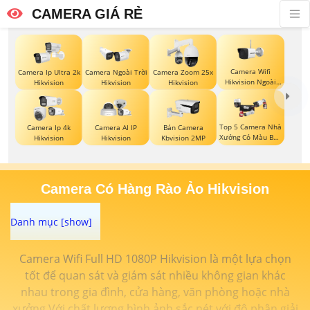
CAMERA GIÁ RẺ
Camera Wifi
Camera Ip Ultra 2k
Camera Ngoài Trời
Camera Zoom 25x
Hikvision Ngoài
Hikvision
Hikvision
Hikvision
Trời
Top 5 Camera Nhà
Camera Ip 4k
Camera AI IP
Bán Camera
Xưởng Có Màu Ban
Hikvision
Hikvision
Kbvision 2MP
Đêm
Camera Có Hàng Rào Ảo Hikvision
Camera Wifi Full HD 1080P Hikvision là một lựa chọn
tốt để quan sát và giám sát nhiều không gian khác
nhau trong gia đình, cửa hàng, văn phòng hoặc nhà
xưởng.Với chất lượng hình ảnh sắc nét với độ phân giải