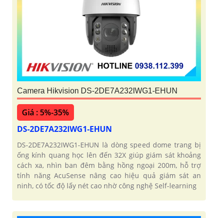
Camera Hikvision DS-2DE7A232IWG1-EHUN
Giá : 5%-35%
DS-2DE7A232IWG1-EHUN
DS-2DE7A232IWG1-EHUN là dòng speed dome trang bị
ống kính quang học lên đến 32X giúp giám sát khoảng
cách xa, nhìn ban đêm bằng hồng ngoại 200m, hỗ trợ
tính năng AcuSense nâng cao hiệu quả giám sát an
ninh, có tốc độ lấy nét cao nhờ công nghệ Self-learning