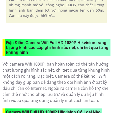
nhưng mạnh mẽ với công nghệ CMOS, cho chất lượng
hình ảnh ban đêm tốt với hồng ngoại lên đến 50m.
Camera này được thiết kế...
Đặc Điểm Camera Wifi Full HD 1080P Hikvision trang
bị ống kính cao cấp ghi hình sắc nét, chi tiết qua từng
khung hình
Với camera Wifi 1080P, bạn hoàn toàn có thể tận hưởng
chất lượng ghi hình sắc nét, chi tiết qua từng khung hình
một cách rõ ràng. Đặc biệt, Camera có thể kết nối Wifi
không dây giúp bạn dễ dàng theo dõi hình ảnh ở bất kỳ
đâu chỉ cần có Internet. Ngoài ra camera còn hỗ trợ khe
cắm thẻ nhớ cho phép lưu trữ và quản lý dữ liệu hình
ảnh video qua ứng dụng quản lý một cách an toàn.
Camera Wifi Full HD 1080P Hikvision Có Loại Nào