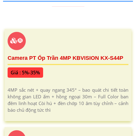
☫
Camera PT Ốp Trần 4MP KBVISION KX-S44P
Giá : 5%-35%
4MP sắc nét + quay ngang 345° – bao quát chi tiết toàn
không gian LED ấm + hồng ngoại 30m – Full Color ban
đêm linh hoạt Còi hú + đèn chớp 10 âm tùy chỉnh – cảnh
báo chủ động tức thì