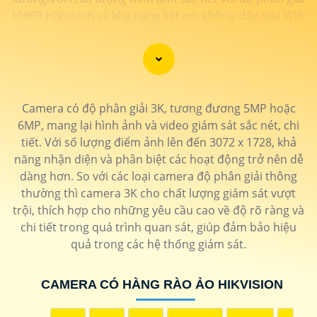
1080P Hikvision và khả năng kết nối không dây qua Wifi,
dễ dàng cài đặt và sử dụng giám sát từ xa thông qua
ứng dụng trên điện thoại hoặc máy tính.
Camera có độ phân giải 3K, tương đương 5MP hoặc
6MP, mang lại hình ảnh và video giám sát sắc nét, chi
tiết. Với số lượng điểm ảnh lên đến 3072 x 1728, khả
năng nhận diện và phân biệt các hoạt động trở nên dễ
dàng hơn. So với các loại camera độ phân giải thông
thường thì camera 3K cho chất lượng giám sát vượt
trội, thích hợp cho những yêu cầu cao về độ rõ ràng và
chi tiết trong quá trình quan sát, giúp đảm bảo hiệu
'
quả trong các hệ thống giám sát.
CAMERA CÓ HÀNG RÀO ẢO HIKVISION