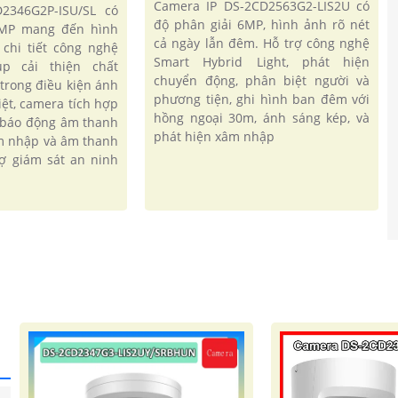
Camera IP DS-2CD2563G2-LIS2U có
2346G2P-ISU/SL có
độ phân giải 6MP, hình ảnh rõ nét
4MP mang đến hình
cả ngày lẫn đêm. Hỗ trợ công nghệ
 chi tiết công nghệ
Smart Hybrid Light, phát hiện
iúp cải thiện chất
chuyển động, phân biệt người và
trong điều kiện ánh
phương tiện, ghi hình ban đêm với
iệt, camera tích hợp
hồng ngoại 30m, ánh sáng kép, và
 báo động âm thanh
phát hiện xâm nhập
m nhập và âm thanh
rợ giám sát an ninh