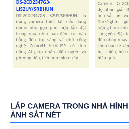
DS-2CD2347G3-
Camera DS-2CD
LIS2UY/SRBHUN
độ phân giải 
DS-2CD2347G3-LIS2UY/SRBHUN là
ảnh sắc nét và
dòng camera thiết kế kiểu dáng
DarkFighter g
dome nhỏ gọn phù hợp lắp đặt
lượng hình ảnh 
trong nhà, nhìn ban đêm có màu
sáng yếu. Đặc b
bằng đèn trợ sáng và nhờ công
đèn nhấp nháy
nghệ ColorVU HikAI-ISP, có tính
cảnh báo kẻ xâ
năng AI giúp nhận diện người và
hai chiều, hỗ t
phương tiện, tích hợp micro kép
hiệu quả
LẮP CAMERA TRONG NHÀ HÌNH
ẢNH SẮT NÉT