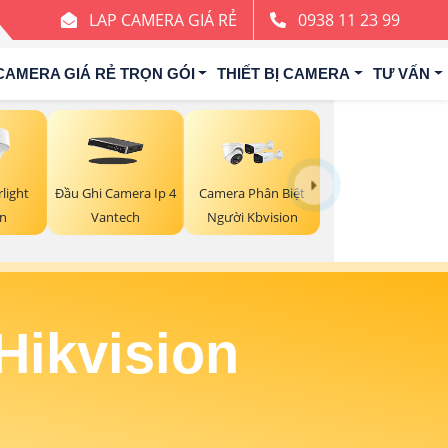
LAP CAMERA GIÁ RẺ
0938 11 23 99
CAMERA GIÁ RẺ TRỌN GÓI
THIẾT BỊ CAMERA
TƯ VẤN
light
Đầu Ghi Camera Ip 4
Camera Phân Biệt
on
Vantech
Người Kbvision
Hikvision