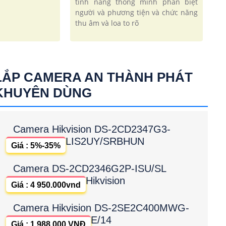
tính năng thông minh phân biệt
người và phương tiện và chức năng
thu âm và loa to rõ
LẮP CAMERA AN THÀNH PHÁT
KHUYÊN DÙNG
Camera Hikvision DS-2CD2347G3-
LIS2UY/SRBHUN
Giá : 5%-35%
Camera DS-2CD2346G2P-ISU/SL
Hikvision
Giá : 4 950.000vnd
Camera Hikvision DS-2SE2C400MWG-
E/14
Giá : 1,988,000 VNĐ