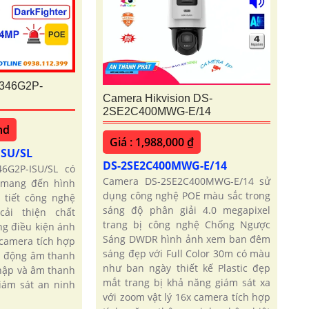
346G2P-
Camera Hikvision DS-
2SE2C400MWG-E/14
nd
Giá : 1,988,000 ₫
ISU/SL
DS-2SE2C400MWG-E/14
6G2P-ISU/SL có
Camera DS-2SE2C400MWG-E/14 sử
 mang đến hình
dụng công nghệ POE màu sắc trong
 tiết công nghệ
sáng độ phân giải 4.0 megapixel
cải thiện chất
trang bị công nghệ Chống Ngược
ng điều kiện ánh
Sáng DWDR hình ảnh xem ban đêm
 camera tích hợp
sáng đẹp với Full Color 30m có màu
 động âm thanh
như ban ngày thiết kế Plastic đẹp
hập và âm thanh
mắt trang bị khả năng giám sát xa
giám sát an ninh
với zoom vật lý 16x camera tích hợp