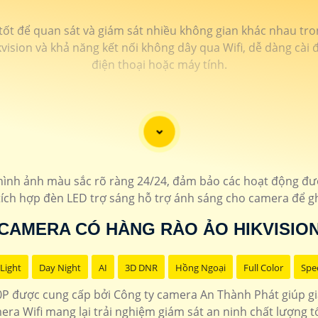
 tốt để quan sát và giám sát nhiều không gian khác nhau tr
kvision và khả năng kết nối không dây qua Wifi, dễ dàng cài
điện thoại hoặc máy tính.
ình ảnh màu sắc rõ ràng 24/24, đảm bảo các hoạt động được 
tích hợp đèn LED trợ sáng hỗ trợ ánh sáng cho camera để gh
CAMERA CÓ HÀNG RÀO ẢO HIKVISIO
Light
Day Night
AI
3D DNR
Hồng Ngoại
Full Color
Spe
P được cung cấp bởi Công ty camera An Thành Phát giúp giám
era Wifi mang lại trải nghiệm giám sát an ninh chất lượng 