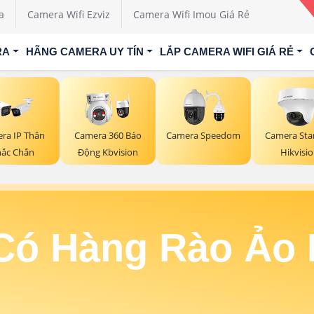
a
Camera Wifi Ezviz
Camera Wifi Imou Giá Rẻ
RA
HÃNG CAMERA UY TÍN
LẮP CAMERA WIFI GIÁ RẺ
ra IP Thân
Camera 360 Báo
Camera Speedom
Camera Star
ắc Chắn
Động Kbvision
Hikvisi
ó Hàng Rào Ảo 