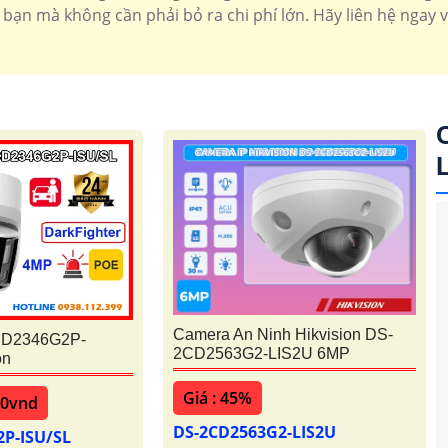
 bạn mà không cần phải bỏ ra chi phí lớn. Hãy liên hệ ngay 
'
Camera An Ninh Hikvision DS-
CD2346G2P-
2CD2563G2-LIS2U 6MP
on
Giá : 45%
00vnd
DS-2CD2563G2-LIS2U
2P-ISU/SL