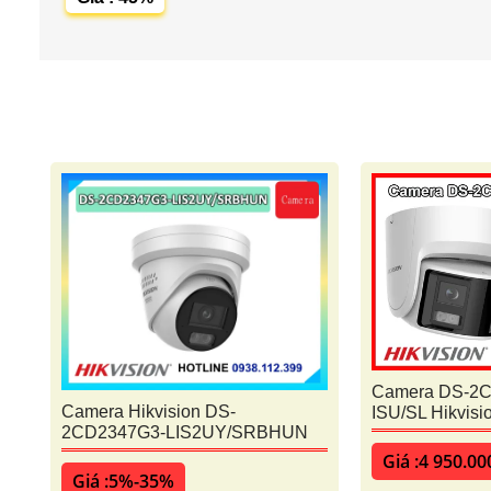
Camera DS-2
Camera Hikvision DS-
ISU/SL Hikvisi
2CD2347G3-LIS2UY/SRBHUN
Giá :4 950.0
Giá :5%-35%