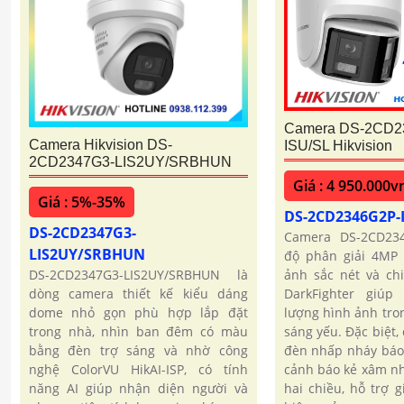
Camera DS-2CD2
Camera Hikvision DS-
ISU/SL Hikvision
2CD2347G3-LIS2UY/SRBHUN
Giá : 4 950.000v
Giá : 5%-35%
DS-2CD2346G2P-
DS-2CD2347G3-
Camera DS-2CD234
LIS2UY/SRBHUN
độ phân giải 4MP
DS-2CD2347G3-LIS2UY/SRBHUN là
ảnh sắc nét và chi
dòng camera thiết kế kiểu dáng
DarkFighter giúp 
dome nhỏ gọn phù hợp lắp đặt
lượng hình ảnh tro
trong nhà, nhìn ban đêm có màu
sáng yếu. Đặc biệt,
bằng đèn trợ sáng và nhờ công
đèn nhấp nháy báo
nghệ ColorVU HikAI-ISP, có tính
cảnh báo kẻ xâm n
năng AI giúp nhận diện người và
hai chiều, hỗ trợ 