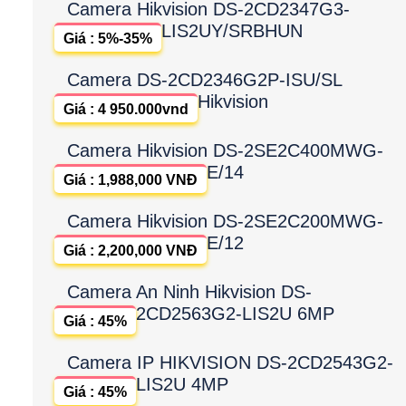
Camera Hikvision DS-2CD2347G3-
LIS2UY/SRBHUN
Giá : 5%-35%
Camera DS-2CD2346G2P-ISU/SL
Hikvision
Giá : 4 950.000vnd
Camera Hikvision DS-2SE2C400MWG-
E/14
Giá : 1,988,000 VNĐ
Camera Hikvision DS-2SE2C200MWG-
E/12
Giá : 2,200,000 VNĐ
Camera An Ninh Hikvision DS-
2CD2563G2-LIS2U 6MP
Giá : 45%
Camera IP HIKVISION DS-2CD2543G2-
LIS2U 4MP
Giá : 45%