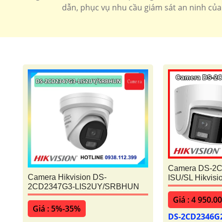
dẫn, phục vụ nhu cầu giám sát an ninh của
Camera DS-2
Camera Hikvision DS-
ISU/SL Hikvisi
2CD2347G3-LIS2UY/SRBHUN
Giá : 4 950.0
Giá : 5%-35%
DS-2CD2346G