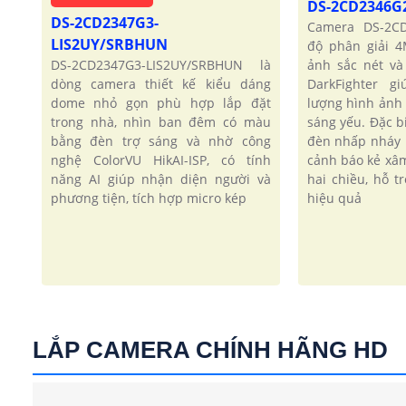
DS-2CD2346G
DS-2CD2347G3-
Camera DS-2CD
LIS2UY/SRBHUN
độ phân giải 
DS-2CD2347G3-LIS2UY/SRBHUN là
ảnh sắc nét và
dòng camera thiết kế kiểu dáng
DarkFighter g
dome nhỏ gọn phù hợp lắp đặt
lượng hình ảnh 
trong nhà, nhìn ban đêm có màu
sáng yếu. Đặc b
bằng đèn trợ sáng và nhờ công
đèn nhấp nháy
nghệ ColorVU HikAI-ISP, có tính
cảnh báo kẻ xâ
năng AI giúp nhận diện người và
hai chiều, hỗ t
phương tiện, tích hợp micro kép
hiệu quả
LẮP CAMERA CHÍNH HÃNG HD