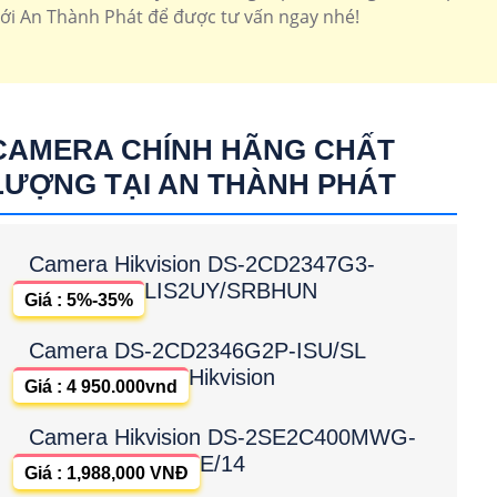
với An Thành Phát để được tư vấn ngay nhé!
CAMERA CHÍNH HÃNG CHẤT
LƯỢNG TẠI AN THÀNH PHÁT
Camera Hikvision DS-2CD2347G3-
LIS2UY/SRBHUN
Giá : 5%-35%
Camera DS-2CD2346G2P-ISU/SL
Hikvision
Giá : 4 950.000vnd
Camera Hikvision DS-2SE2C400MWG-
E/14
Giá : 1,988,000 VNĐ