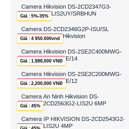
Camera Hikvision DS-2CD2347G3-
LIS2UY/SRBHUN
Giá : 5%-35%
Camera DS-2CD2346G2P-ISU/SL
Hikvision
Giá : 4 950.000vnd
Camera Hikvision DS-2SE2C400MWG-
E/14
Giá : 1,988,000 VNĐ
Camera Hikvision DS-2SE2C200MWG-
E/12
Giá : 2,200,000 VNĐ
Camera An Ninh Hikvision DS-
2CD2563G2-LIS2U 6MP
Giá : 45%
Camera IP HIKVISION DS-2CD2543G2-
LIS2U 4MP
Giá : 45%