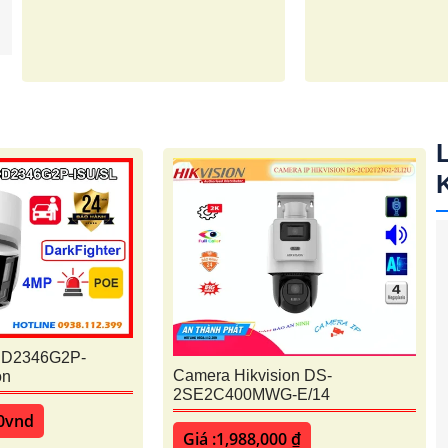
CD2346G2P-
Camera Hikvision DS-
on
2SE2C400MWG-E/14
00vnd
Giá :1,988,000 ₫