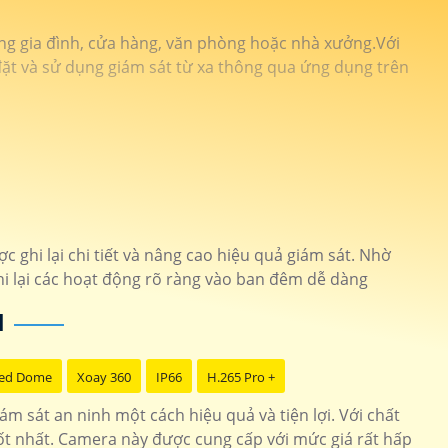
ong gia đình, cửa hàng, văn phòng hoặc nhà xưởng.Với
 đặt và sử dụng giám sát từ xa thông qua ứng dụng trên
ghi lại chi tiết và nâng cao hiệu quả giám sát. Nhờ
i lại các hoạt động rõ ràng vào ban đêm dễ dàng
N
ed Dome
Xoay 360
IP66
H.265 Pro +
 sát an ninh một cách hiệu quả và tiện lợi. Với chất
tốt nhất. Camera này được cung cấp với mức giá rất hấp