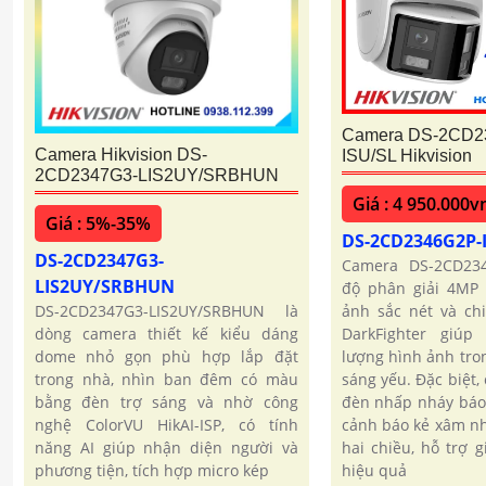
Camera DS-2CD2
Camera Hikvision DS-
ISU/SL Hikvision
2CD2347G3-LIS2UY/SRBHUN
Giá : 4 950.000v
Giá : 5%-35%
DS-2CD2346G2P-
DS-2CD2347G3-
Camera DS-2CD234
LIS2UY/SRBHUN
độ phân giải 4MP
DS-2CD2347G3-LIS2UY/SRBHUN là
ảnh sắc nét và chi
dòng camera thiết kế kiểu dáng
DarkFighter giúp 
dome nhỏ gọn phù hợp lắp đặt
lượng hình ảnh tro
trong nhà, nhìn ban đêm có màu
sáng yếu. Đặc biệt,
bằng đèn trợ sáng và nhờ công
đèn nhấp nháy báo
nghệ ColorVU HikAI-ISP, có tính
cảnh báo kẻ xâm n
năng AI giúp nhận diện người và
hai chiều, hỗ trợ 
phương tiện, tích hợp micro kép
hiệu quả