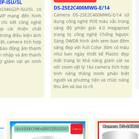
2P-ISU/SL
DS-2SE2C400MWG-E/14
2346G2P-ISU/SL có
Camera DS-2SE2C400MWG-E/14 sử
4MP mang đến hình
dụng công nghệ POE màu sắc trong
 chi tiết công nghệ
sáng độ phân giải 4.0 megapixel
iúp cải thiện chất
trang bị công nghệ Chống Ngược
trong điều kiện ánh
Sáng DWDR hình ảnh xem ban đêm
iệt, camera tích hợp
sáng đẹp với Full Color 30m có màu
 báo động âm thanh
như ban ngày thiết kế Plastic đẹp
m nhập và âm thanh
mắt trang bị khả năng giám sát xa
rợ giám sát an ninh
với zoom vật lý 16x camera tích hợp
tính năng thông minh phân biệt
người và phương tiện và chức năng
thu âm và loa to rõ