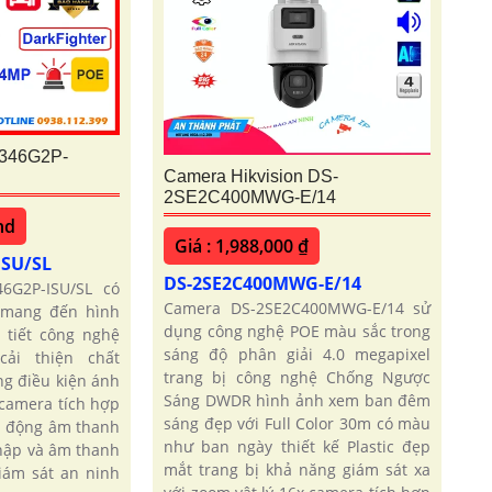
346G2P-
Camera Hikvision DS-
2SE2C400MWG-E/14
nd
Giá : 1,988,000 ₫
ISU/SL
DS-2SE2C400MWG-E/14
6G2P-ISU/SL có
Camera DS-2SE2C400MWG-E/14 sử
 mang đến hình
dụng công nghệ POE màu sắc trong
 tiết công nghệ
sáng độ phân giải 4.0 megapixel
cải thiện chất
trang bị công nghệ Chống Ngược
ng điều kiện ánh
Sáng DWDR hình ảnh xem ban đêm
 camera tích hợp
sáng đẹp với Full Color 30m có màu
 động âm thanh
như ban ngày thiết kế Plastic đẹp
hập và âm thanh
mắt trang bị khả năng giám sát xa
giám sát an ninh