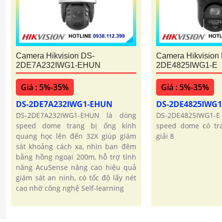
Camera Hikvision DS-
Camera Hikvision
2DE7A232IWG1-EHUN
2DE4825IWG1-E
Giá : 5%-35%
Giá : 5%-35%
DS-2DE7A232IWG1-EHUN
DS-2DE4825IWG1
DS-2DE7A232IWG1-EHUN là dòng
DS-2DE4825IWG1-E 
speed dome trang bị ống kính
speed dome có tr
quang học lên đến 32X giúp giám
giải 8
sát khoảng cách xa, nhìn ban đêm
bằng hồng ngoại 200m, hỗ trợ tính
năng AcuSense nâng cao hiệu quả
giám sát an ninh, có tốc độ lấy nét
cao nhờ công nghệ Self-learning