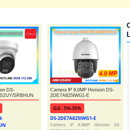
'
ion DS-
Camera IP 8.0MP Hivision DS-
IS2UY/SRBHUN
2DE7A825IWG1-E
Giá : 5%-35%
3-
DS-2DE7A825IWG1-E
HUN
Camera IP 8.0MP Hivision DS-