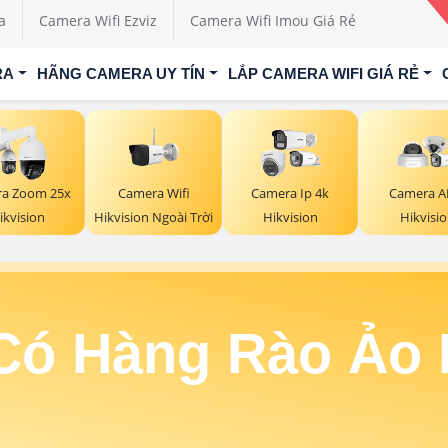
a
Camera Wifi Ezviz
Camera Wifi Imou Giá Rẻ
RA
HÃNG CAMERA UY TÍN
LẮP CAMERA WIFI GIÁ RẺ
Camera Wifi
a Zoom 25x
Camera Ip 4k
Camera AI
Hikvision Ngoài Trời
ikvision
Hikvision
Hikvisi
ó Hàng Rào Ảo 