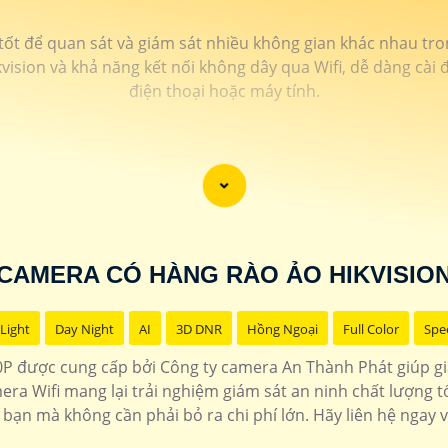
 tốt để quan sát và giám sát nhiều không gian khác nhau tr
kvision và khả năng kết nối không dây qua Wifi, dễ dàng cài
điện thoại hoặc máy tính.
CAMERA CÓ HÀNG RÀO ẢO HIKVISIO
Light
Day Night
AI
3D DNR
Hồng Ngoại
Full Color
Spe
P được cung cấp bởi Công ty camera An Thành Phát giúp giám
era Wifi mang lại trải nghiệm giám sát an ninh chất lượng 
 bạn mà không cần phải bỏ ra chi phí lớn. Hãy liên hệ ngay 