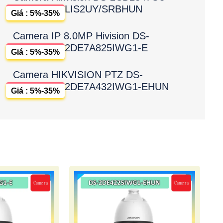
LIS2UY/SRBHUN
Giá : 5%-35%
Camera IP 8.0MP Hivision DS-
2DE7A825IWG1-E
Giá : 5%-35%
Camera HIKVISION PTZ DS-
2DE7A432IWG1-EHUN
Giá : 5%-35%