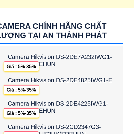
CAMERA CHÍNH HÃNG CHẤT
LƯỢNG TẠI AN THÀNH PHÁT
Camera Hikvision DS-2DE7A232IWG1-
EHUN
Giá : 5%-35%
Camera Hikvision DS-2DE4825IWG1-E
Giá : 5%-35%
Camera Hikvision DS-2DE4225IWG1-
EHUN
Giá : 5%-35%
Camera Hikvision DS-2CD2347G3-
LIS2UY/SRBHUN