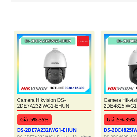
Camera Hikvision DS-
Camera Hikvis
2DE7A232IWG1-EHUN
2DE4825IWG1
Giá :5%-35%
Giá :5%-35%
DS-2DE7A232IWG1-EHUN
DS-2DE4825I
DS-2DE7A232IWG1-EHUN là dòng
DS-2DE4825IWG