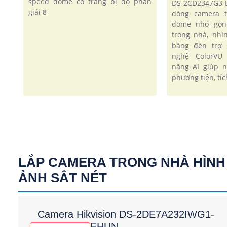
speed dome có trang bị độ phân
DS-2CD2347G3-
giải 8
dòng camera t
dome nhỏ gọn
trong nhà, nh
bằng đèn trợ 
nghệ ColorVU 
năng AI giúp 
phương tiện, tí
LẮP CAMERA TRONG NHÀ HÌNH
ẢNH SẮT NÉT
Camera Hikvision DS-2DE7A232IWG1-
EHUN