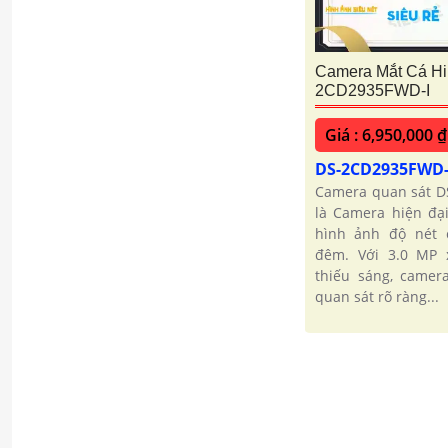
Camera Mắt Cá Hi
2CD2935FWD-I
Giá : 6,950,000 ₫
DS-2CD2935FWD
Camera quan sát D
là Camera hiện đại
hình ảnh độ nét 
đêm. Với 3.0 MP 
thiếu sáng, camer
quan sát rõ ràng...