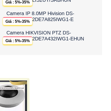
Giá : 5%-35%
Camera IP 8.0MP Hivision DS-
2DE7A825IWG1-E
Giá : 5%-35%
Camera HIKVISION PTZ DS-
2DE7A432IWG1-EHUN
Giá : 5%-35%