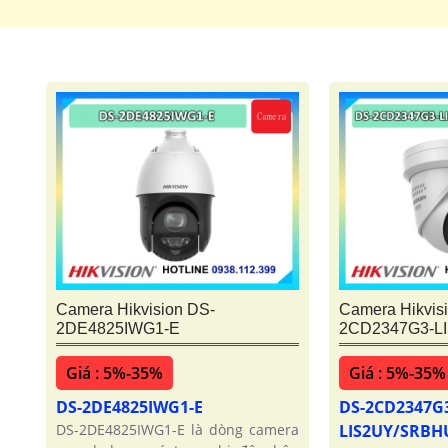
Camera Hikvision DS-
Camera Hikvis
2DE4825IWG1-E
2CD2347G3-L
Giá : 5%-35%
Giá : 5%-35%
DS-2DE4825IWG1-E
DS-2CD2347G
DS-2DE4825IWG1-E là dòng camera
LIS2UY/SRB