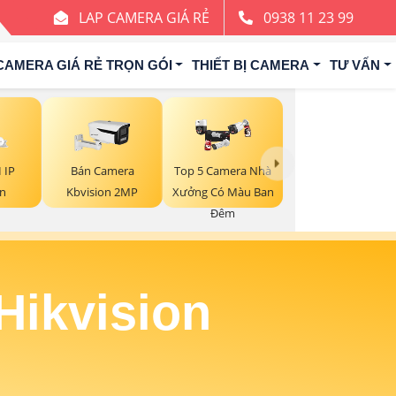
LAP CAMERA GIÁ RẺ
0938 11 23 99
CAMERA GIÁ RẺ TRỌN GÓI
THIẾT BỊ CAMERA
TƯ VẤN
Top 5 Camera Nhà
 IP
Bán Camera
Xưởng Có Màu Ban
on
Kbvision 2MP
Đêm
Hikvision