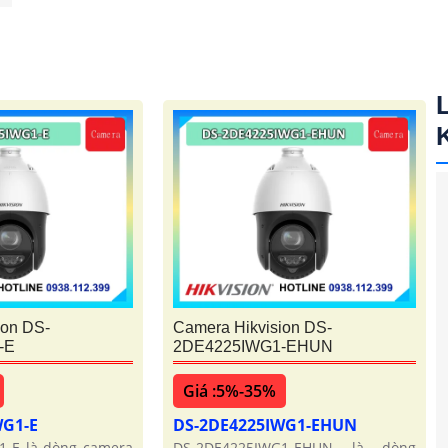
ion DS-
Camera Hikvision DS-
-E
2DE4225IWG1-EHUN
Giá :5%-35%
WG1-E
DS-2DE4225IWG1-EHUN
1-E là dòng camera
DS-2DE4225IWG1-EHUN là dòng