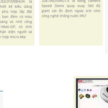
2DE7A825IWG1-E là dòng camera
LIS2UY/SRBHUN là
Speed Dome quay xuay 360 độ
hiết kế kiểu dáng
giám sát ổn định ngoài trời nhờ
 phù hợp lắp đặt
công nghệ chống nước IP67
ìn ban đêm có màu
sáng và nhờ công
HikAI-ISP, có tính
nhận diện người và
ch hợp micro kép