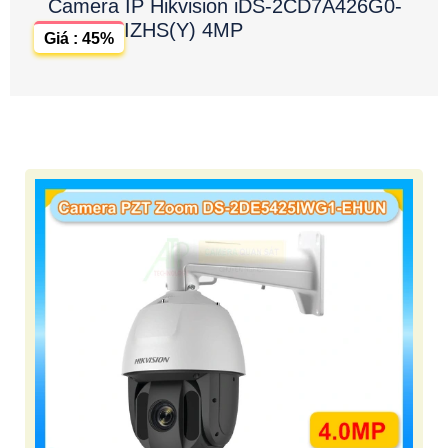
Camera IP Hikvision iDS-2CD7A426G0-
IZHS(Y) 4MP
Giá : 45%