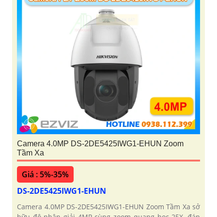
Camera 4.0MP DS-2DE5425IWG1-EHUN Zoom
Tầm Xa
Giá : 5%-35%
DS-2DE5425IWG1-EHUN
Camera 4.0MP DS-2DE5425IWG1-EHUN Zoom Tầm Xa sở
hữu độ phân giải 4MP cùng zoom quang học 25X, đáp