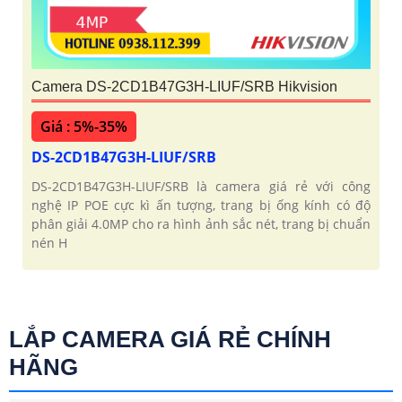
Camera DS-2CD1B47G3H-LIUF/SRB Hikvision
Giá : 5%-35%
DS-2CD1B47G3H-LIUF/SRB
DS-2CD1B47G3H-LIUF/SRB là camera giá rẻ với công
nghệ IP POE cực kì ấn tượng, trang bị ống kính có độ
phân giải 4.0MP cho ra hình ảnh sắc nét, trang bị chuẩn
nén H
LẮP CAMERA GIÁ RẺ CHÍNH
HÃNG