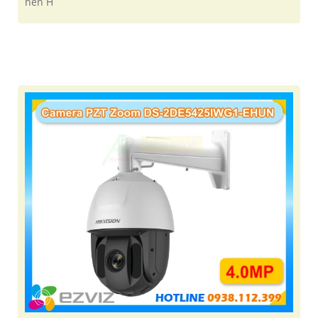
nén H