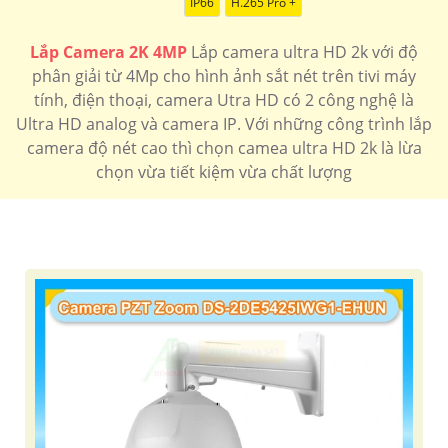
IP66
H.265 Pro +
7.400.000 VNĐ
Bộ 4 camera sắt nét tích hợp micro giá rẻ
Camera Gia
Đình
Lắp Camera 2K 4MP
Lắp camera ultra HD 2k với độ
🗂 Camera wifi 360 Siêu Nét
phân giải từ 4Mp cho hình ảnh sắt nét trên tivi máy
1.400.000 VNĐ
hổ trợ thẻ nhớ độ phân giải 4mp hồng ngoại 10m
IPC-
tính, điện thoại, camera Utra HD có 2 công nghệ là
A42P-D-V2
Ultra HD analog và camera IP. Với những công trình lắp
📶 Camera Siêu nét 4MP Kbvision
camera độ nét cao thì chọn camea ultra HD 2k là lừa
chọn vừa tiết kiệm vừa chất lượng
1.900.000 VNĐ
Camera hình ảnh sắt nét 4MP tích hợp báo động kbvision
kx-caif4003n-dl-ab
🌟 camera Wifi Siêu Nét
1.700.000 VNĐ
Độ phân gải 2k thiết kế dome up trần tích hợp micro
IPC-
T42EP