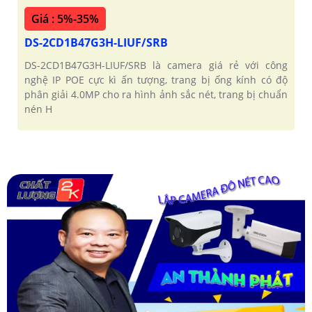
Giá : 5%-35%
DS-2CD1B47G3H-LIUF/SRB
DS-2CD1B47G3H-LIUF/SRB là camera giá rẻ với công
nghệ IP POE cực kì ấn tượng, trang bị ống kính có độ
phân giải 4.0MP cho ra hình ảnh sắc nét, trang bị chuẩn
nén H