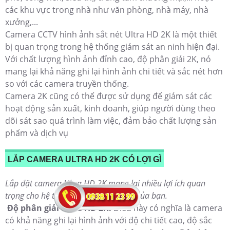
các khu vực trong nhà như văn phòng, nhà máy, nhà
xưởng,...
Camera CCTV hình ảnh sắt nét Ultra HD 2K là một thiết
bị quan trọng trong hệ thống giám sát an ninh hiện đại.
Với chất lượng hình ảnh đỉnh cao, độ phân giải 2K, nó
mang lại khả năng ghi lại hình ảnh chi tiết và sắc nét hơn
so với các camera truyền thống.
Camera 2K cũng có thể được sử dụng để giám sát các
hoạt động sản xuất, kinh doanh, giúp người dùng theo
dõi sát sao quá trình làm việc, đảm bảo chất lượng sản
phẩm và dịch vụ
LẮP CAMERA ULTRA HD 2K CÓ LỢI GÌ
Lắp đặt camera Ultra HD 2K mang lại nhiều lợi ích quan
trọng cho hệ thống giám sát an ninh của bạn.
Độ phân giải Ultra HD 2K:
Điều này có nghĩa là camera
có khả năng ghi lại hình ảnh với độ chi tiết cao, độ sắc