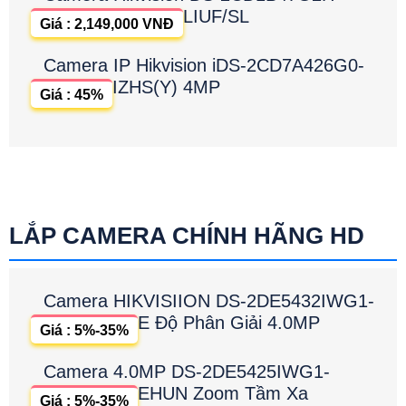
LIUF/SL
Giá : 2,149,000 VNĐ
Camera IP Hikvision iDS-2CD7A426G0-
IZHS(Y) 4MP
Giá : 45%
LẮP CAMERA CHÍNH HÃNG HD
Camera HIKVISIION DS-2DE5432IWG1-
E Độ Phân Giải 4.0MP
Giá : 5%-35%
Camera 4.0MP DS-2DE5425IWG1-
EHUN Zoom Tầm Xa
Giá : 5%-35%