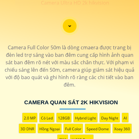
Camera Ultra HD 2k hikvision
Camera Ultra HD 2k Dahua
📗 LẮP CAEMRA HÌNH ẢNH SIÊU SẮT NÉT 2K
💎
Camera Full Color 50m là dòng cmaera được trang bị
đèn led trợ sáng vào ban đêm cung cấp hình ảnh quan
️🖍 lắp camera hình ảnh chất lượng sắt nét độ phân giải
sát ban đêm rõ nét với màu sắc chân thực. Với phạm vi
4MP trở lên đạt chất lượng 2k thương hiệu camera uy tín
chiếu sáng lên đến 50m, camera giúp giám sát hiệu quả
bảo hành chính hãng 24 tháng. Camera An Thành Phát
với độ bao quát và ghi hình rõ ràng các chi tiết vào ban
cung cấp những dòng sản phẩm camera chính hãng hình
đêm.
ảnh sắt nét cho công trình chất lượng . 🛒
CAMERA QUAN SÁT 2K HIKVISION
LOẠI CAMERA ULTRA 2K
2.0 MP
Có Led
128GB
Hybrid Light
Day Night
AI
THÔNG TIN
3D DNR
Hồng Ngoại
Full Color
Speed Dome
Xoay 360
💎 Trọn Bộ Camera 2K