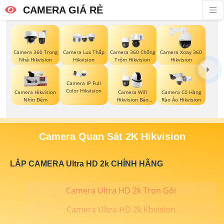
CAMERA GIÁ RẺ
Camera 360 Trong
Camera Lux Thấp
Camera 360 Chống
Camera Xoay 360
Nhà Hikvision
Hikvision
Trộm Hikvision
Hikvision
Camera IP Full
Color Hikvision
Camera Hikvision
Camera Wifi
Camera Có Hàng
Nhìn Đêm
Hikvision Báo
Rào Ảo Hikvision
Động
Camera Quan Sát 2K Hikvision
LẮP CAMERA Ultra HD 2k CHÍNH HÃNG
Camera Ultra HD 2k Trọn Gói
Camera Ultra HD 2k Kbvision