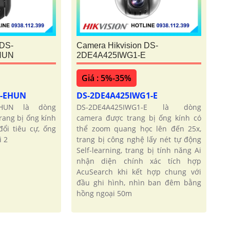
 DS-
Camera Hikvision DS-
HUN
2DE4A425IWG1-E
Giá : 5%-35%
1-EHUN
DS-2DE4A425IWG1-E
-EHUN là dòng
DS-2DE4A425IWG1-E là dòng
ang bị ống kính
camera được trang bị ống kính có
ổi tiêu cự, ống
thể zoom quang học lên đến 25x,
i 2
trang bị công nghệ lấy nét tự động
Self-learning, trang bị tính năng Ai
nhận diện chính xác tích hợp
AcuSearch khi kết hợp chung với
đầu ghi hình, nhìn ban đêm bằng
hồng ngoại 50m