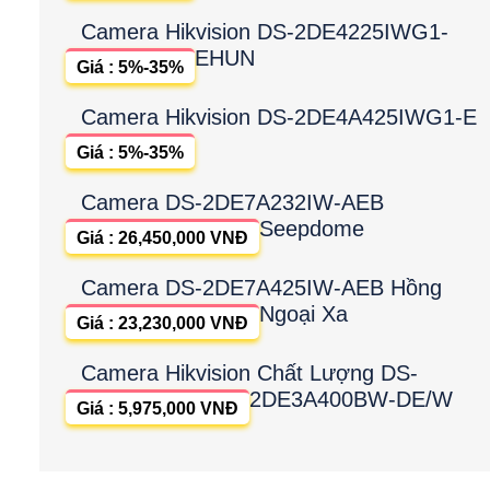
Camera Hikvision DS-2DE4225IWG1-
EHUN
Giá : 5%-35%
Camera Hikvision DS-2DE4A425IWG1-E
Giá : 5%-35%
Camera DS-2DE7A232IW-AEB
Seepdome
Giá : 26,450,000 VNĐ
Camera DS-2DE7A425IW-AEB Hồng
Ngoại Xa
Giá : 23,230,000 VNĐ
Camera Hikvision Chất Lượng DS-
2DE3A400BW-DE/W
Giá : 5,975,000 VNĐ