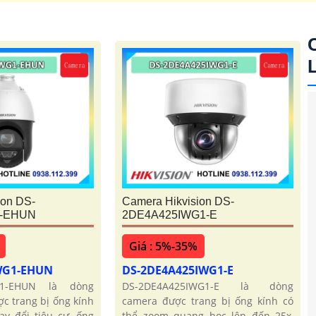
a đình thường tích hợp wifi và micro ngoài ra camera có x
camera speedom tích hợp zoom quang
0 Kbvision
Camera xoay 360 hikvision
Camera xo
ion DS-
Camera Hikvision DS-
1-EHUN
2DE4A425IWG1-E
Giá : 5%-35%
WG1-EHUN
DS-2DE4A425IWG1-E
G1-EHUN là dòng
DS-2DE4A425IWG1-E là dòng
c trang bị ống kính
camera được trang bị ống kính có
ay đổi tiêu cự, ống
thể zoom quang học lên đến 25x,