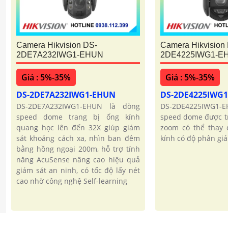
Camera Hikvision DS-
Camera Hikvision
2DE7A232IWG1-EHUN
2DE4225IWG1-E
Giá : 5%-35%
Giá : 5%-35%
DS-2DE7A232IWG1-EHUN
DS-2DE4225IWG
DS-2DE7A232IWG1-EHUN là dòng
DS-2DE4225IWG1
speed dome trang bị ống kính
speed dome được tr
quang học lên đến 32X giúp giám
zoom có thể thay đ
sát khoảng cách xa, nhìn ban đêm
kính có độ phân giả
bằng hồng ngoại 200m, hỗ trợ tính
năng AcuSense nâng cao hiệu quả
giám sát an ninh, có tốc độ lấy nét
cao nhờ công nghệ Self-learning