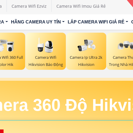
a
Camera Wifi Ezviz
Camera Wifi Imou Giá Rẻ
RA
HÃNG CAMERA UY TÍN
LẮP CAMERA WIFI GIÁ RẺ
Wifi 360 Full
Camera Wifi
Camera Ip Ultra 2k
Camera Th
olor Hik
Hikvision Báo Động
Hikvision
Trong Nhà Hi
era 360 Độ Hikvi