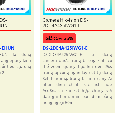
 DS-
Camera Hikvision DS-
HUN
2DE4A425IWG1-E
Giá : 5%-35%
1-EHUN
DS-2DE4A425IWG1-E
-EHUN là dòng
DS-2DE4A425IWG1-E là dòng
ang bị ống kính
camera được trang bị ống kính có
ổi tiêu cự, ống
thể zoom quang học lên đến 25x,
i 2
trang bị công nghệ lấy nét tự động
Self-learning, trang bị tính năng Ai
nhận diện chính xác tích hợp
AcuSearch khi kết hợp chung với
đầu ghi hình, nhìn ban đêm bằng
hồng ngoại 50m