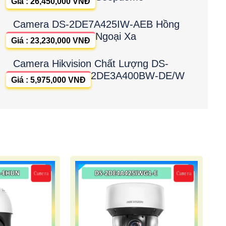
Giá : 26,450,000 VNĐ
Camera DS-2DE7A425IW-AEB Hồng
Ngoại Xa
Giá : 23,230,000 VNĐ
Camera Hikvision Chất Lượng DS-
2DE3A400BW-DE/W
Giá : 5,975,000 VNĐ