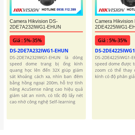
Camera Hikvision DS-
Camera Hikvision
2DE7A232IWG1-EHUN
2DE4225IWG1-E
Giá : 5%-35%
Giá : 5%-35%
DS-2DE7A232IWG1-EHUN
DS-2DE4225IWG
DS-2DE7A232IWG1-EHUN là dòng
DS-2DE4225IWG1
speed dome trang bị ống kính
speed dome được tr
quang học lên đến 32X giúp giám
zoom có thể thay đ
sát khoảng cách xa, nhìn ban đêm
kính có độ phân giả
bằng hồng ngoại 200m, hỗ trợ tính
năng AcuSense nâng cao hiệu quả
giám sát an ninh, có tốc độ lấy nét
cao nhờ công nghệ Self-learning