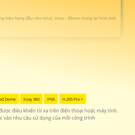
ng hiệu hàng đầu như ezviz, imou , Kbone mang lại hình ảnh
t cao chống mưa nắng
CS-H8c-R100-1K2WKFL
ảnh sắt nét dễ dàng cài đặt
CS-C6N
ro có màu ban đêm
DH-SD2A200HB-GN-AW-PV-S2
ed Dome
Xoay 360
IP66
H.265 Pro +
 kế tinh tế dễ dàng sử dụng
KN-H41P
ược điều khiển từ xa trên điện thoại hoặc máy tính.
c vào nhu cầu sử dụng của mỗi công trình