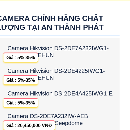
oay 360 chuyên dụng thường sử dụng cho công trình là
CAMERA CHÍNH HÃNG CHẤT
ay 360 Dahua
LƯỢNG TẠI AN THÀNH PHÁT
Camera Hikvision DS-2DE7A232IWG1-
EHUN
Giá : 5%-35%
Camera Hikvision DS-2DE4225IWG1-
EHUN
Giá : 5%-35%
Camera Hikvision DS-2DE4A425IWG1-E
Giá : 5%-35%
Camera DS-2DE7A232IW-AEB
Seepdome
Giá : 26,450,000 VNĐ