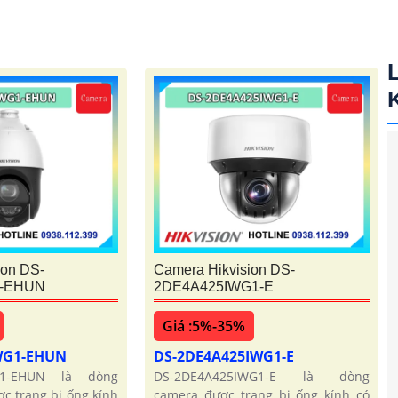
ion DS-
Camera Hikvision DS-
1-EHUN
2DE4A425IWG1-E
Giá :5%-35%
WG1-EHUN
DS-2DE4A425IWG1-E
G1-EHUN là dòng
DS-2DE4A425IWG1-E là dòng
c trang bị ống kính
camera được trang bị ống kính có