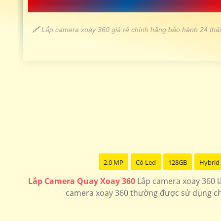
📗 LẮP CAMERA XOAY 360 GIÁ RẺ 
️🖍 Lắp camera xoay 360 giá rẻ chính hãng bảo hành 24 thá
LOẠI CAMERA XOAY 360
💎 Camera wifi xoay 360 ezviz
🗂 Camera wifi 360 c6n
📶 Camera 360 Wifi Dahua Ngoài trời
2.0 MP
Có Led
128GB
Hybrid 
🌟 camera xoay 360 nhỏ gọn
Lắp Camera Quay Xoay 360
Lắp camera xoay 360 là
camera xoay 360 thường được sử dụng cho
LẮP CAMERA XOAY 360 CHÍNH HÃNG