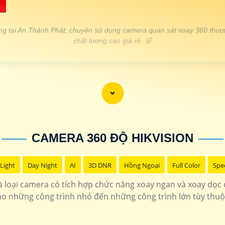

ng tại An Thành Phát, chuyên sử dụng camera quan sát xoay 360 thươ
chất lượng cao giá rẻ. 🛒
THÔNG TIN
1.400.000 VNĐ
Độ phân giải 2.0 MP bảo mậ
1.200.000 VNĐ
Hồng ngoại 10m hình 
CAMERA 360 ĐỘ HIKVISION
1.700.000 VNĐ
Thiết kế chắc chắn tích hợp mic
Light
Day Night
AI
3D DNR
Hồng Ngoại
Full Color
Spe
1.600.000 VNĐ
Độ phân gải 2k thiết
 loại camera có tích hợp chức năng xoay ngan và xoay dọc đ
 những công trình nhỏ đến những công trình lớn tùy thuộ