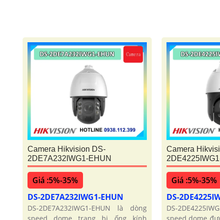
Camera Hikvision DS-
Camera Hikvis
2DE7A232IWG1-EHUN
2DE4225IWG
Giá :5%-35%
Giá :5%-35%
DS-2DE7A232IWG1-EHUN
DS-2DE4225I
DS-2DE7A232IWG1-EHUN là dòng
DS-2DE4225IW
speed dome trang bị ống kính
speed dome đượ