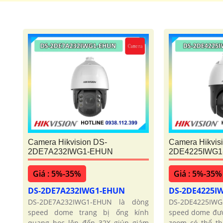
Camera xoay 360 có 2 loại sử dụng cho công trình gi
Camera xoay 360 wifi
Camera xoay 36
Camera Hikvision DS-
Camera Hikvis
2DE7A232IWG1-EHUN
2DE4225IWG
Giá : 5%-35%
Giá : 5%-35%
DS-2DE7A232IWG1-EHUN
DS-2DE4225I
DS-2DE7A232IWG1-EHUN là dòng
DS-2DE4225IW
speed dome trang bị ống kính
speed dome đượ
quang học lên đến 32X giúp giám
zoom có thể th