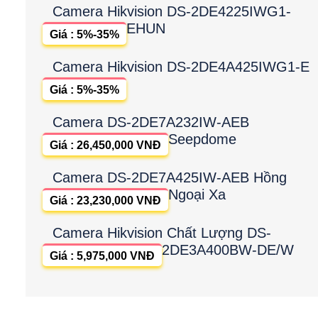
Camera Hikvision DS-2DE4225IWG1-
EHUN
Giá : 5%-35%
Camera Hikvision DS-2DE4A425IWG1-E
Giá : 5%-35%
Camera DS-2DE7A232IW-AEB
Seepdome
Giá : 26,450,000 VNĐ
Camera DS-2DE7A425IW-AEB Hồng
Ngoại Xa
Giá : 23,230,000 VNĐ
Camera Hikvision Chất Lượng DS-
2DE3A400BW-DE/W
Giá : 5,975,000 VNĐ