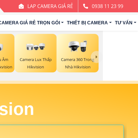
LAP CAMERA GIÁ RẺ
0938 11 23 99
CAMERA GIÁ RẺ TRỌN GÓI
THIẾT BỊ CAMERA
TƯ VẤN
u Âm
Camera Lux Thấp
Camera 360 Trong
kvision
Hikvision
Nhà Hikvision
sion