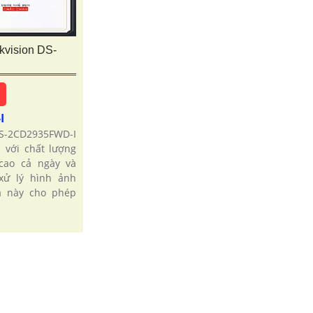
kvision DS-
-I
S-2CD2935FWD-I
 với chất lượng
cao cả ngày và
xử lý hình ảnh
a này cho phép