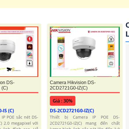
'
ion DS-
Camera Hikvision DS-
 (C)
2CD2721G0-IZ(C)
Giá : 30%
-IS (C)
DS-2CD2721G0-IZ(C)
 IP POE sắc nét DS-
Thiết bị Camera IP POE DS-
) 2.0 megapixel với
2CD2721G0-IZ(C) mang đến chất