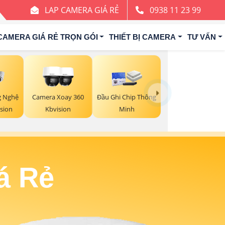
LAP CAMERA GIÁ RẺ
0938 11 23 99
CAMERA GIÁ RẺ TRỌN GÓI
THIẾT BỊ CAMERA
TƯ VẤN
g Nghệ
Camera Xoay 360
Đầu Ghi Chip Thông
ision
Kbvision
Minh
á Rẻ