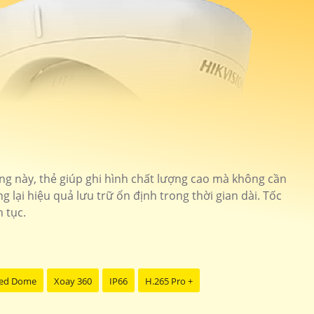
ợng này, thẻ giúp ghi hình chất lượng cao mà không cần
 lại hiệu quả lưu trữ ổn định trong thời gian dài. Tốc
 tục.
ed Dome
Xoay 360
IP66
H.265 Pro +