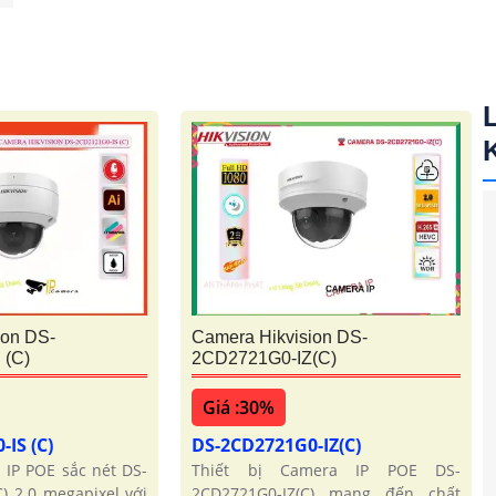
ion DS-
Camera Hikvision DS-
 (C)
2CD2721G0-IZ(C)
Giá :30%
-IS (C)
DS-2CD2721G0-IZ(C)
 IP POE sắc nét DS-
Thiết bị Camera IP POE DS-
) 2.0 megapixel với
2CD2721G0-IZ(C) mang đến chất