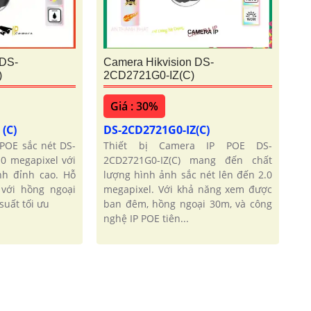
 DS-
Camera Hikvision DS-
)
2CD2721G0-IZ(C)
Giá : 30%
 (C)
DS-2CD2721G0-IZ(C)
 POE sắc nét DS-
Thiết bị Camera IP POE DS-
.0 megapixel với
2CD2721G0-IZ(C) mang đến chất
nh đỉnh cao. Hỗ
lượng hình ảnh sắc nét lên đến 2.0
với hồng ngoại
megapixel. Với khả năng xem được
suất tối ưu
ban đêm, hồng ngoại 30m, và công
nghệ IP POE tiên...