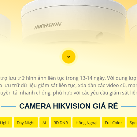
rợ lưu trữ hình ảnh liên tục trong 13-14 ngày. Với dung lư
lưu trữ dữ liệu giám sát liên tục, xóa dần các video cũ, mang
ruyền tải nhanh chóng, phù hợp với các yêu cầu giám sát liên
CAMERA HIKVISION GIÁ RẺ
Light
Day Night
AI
3D DNR
Hồng Ngoại
Full Color
Spe