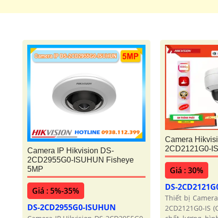
Camera Hikvis
2CD2121G0-IS
Camera IP Hikvision DS-
2CD2955G0-ISUHUN Fisheye
Giá : 30%
5MP
DS-2CD2121G0
Giá : 5%-35%
Thiết bị Camera
DS-2CD2955G0-ISUHUN
2CD2121G0-IS (C