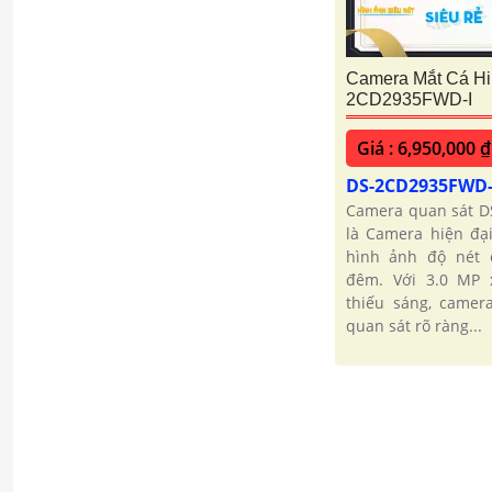
Camera Mắt Cá Hi
2CD2935FWD-I
Giá : 6,950,000 ₫
DS-2CD2935FWD
Camera quan sát D
là Camera hiện đại
hình ảnh độ nét 
đêm. Với 3.0 MP 
thiếu sáng, camer
quan sát rõ ràng...