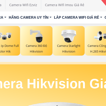
a
Camera Wifi Ezviz
Camera Wifi Imou Giá Rẻ
RA
HÃNG CAMERA UY TÍN
LẮP CAMERA WIFI GIÁ RẺ
 Ip Dome Full
Camera 360 Độ
Camera Starlight
Camera Côn
olor Hik
Hikvision
Hikvision
H.265 Hikv
era Hikvision Gi