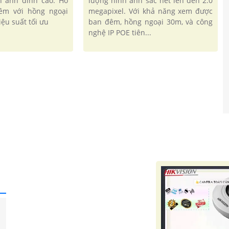
h ảnh đỉnh cao. Hỗ
lượng hình ảnh sắc nét lên đến 2.0
êm với hồng ngoại
megapixel. Với khả năng xem được
ệu suất tối ưu
ban đêm, hồng ngoại 30m, và công
nghệ IP POE tiên...