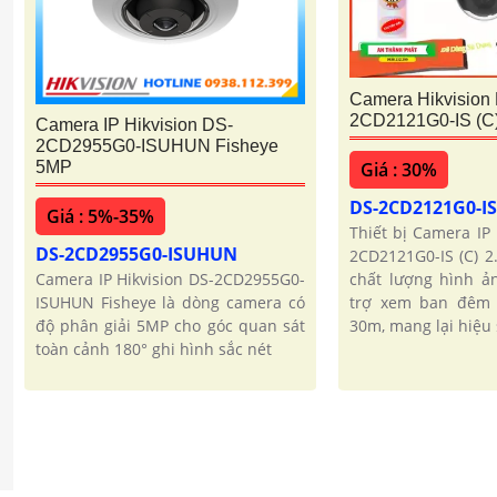
Camera Hikvision
2CD2121G0-IS (C
Camera IP Hikvision DS-
2CD2955G0-ISUHUN Fisheye
Giá : 30%
5MP
DS-2CD2121G0-IS
Giá : 5%-35%
Thiết bị Camera IP
DS-2CD2955G0-ISUHUN
2CD2121G0-IS (C) 2
chất lượng hình ả
Camera IP Hikvision DS-2CD2955G0-
trợ xem ban đêm 
ISUHUN Fisheye là dòng camera có
30m, mang lại hiệu 
độ phân giải 5MP cho góc quan sát
toàn cảnh 180° ghi hình sắc nét