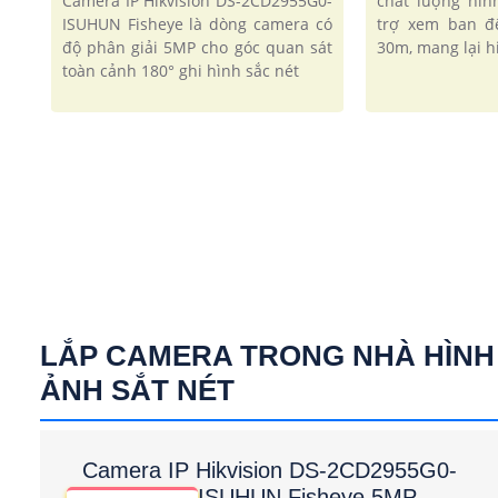
chất lượng hìn
Camera IP Hikvision DS-2CD2955G0-
trợ xem ban đ
ISUHUN Fisheye là dòng camera có
30m, mang lại hi
độ phân giải 5MP cho góc quan sát
toàn cảnh 180° ghi hình sắc nét
LẮP CAMERA TRONG NHÀ HÌNH
ẢNH SẮT NÉT
Camera IP Hikvision DS-2CD2955G0-
ISUHUN Fisheye 5MP