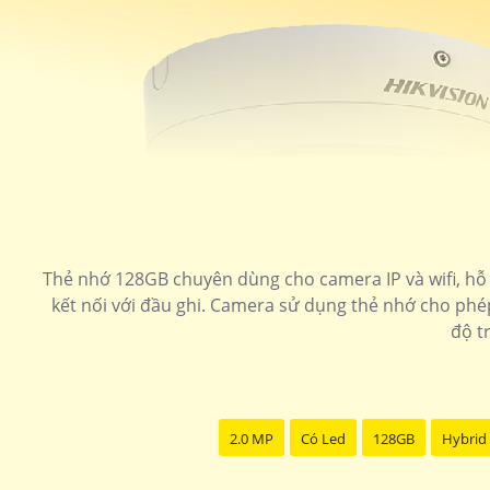
Thẻ nhớ 128GB chuyên dùng cho camera IP và wifi, hỗ t
kết nối với đầu ghi. Camera sử dụng thẻ nhớ cho phép 
độ t
2.0 MP
Có Led
128GB
Hybrid 