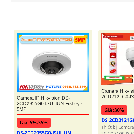
Camera Hikvis
2CD2121G0-IS
Camera IP Hikvision DS-
2CD2955G0-ISUHUN Fisheye
Giá :30%
5MP
DS-2CD2121G0
Giá :5%-35%
Thiết bị Camera
DS-2CD2955G0-ISUHUN
2CD2121G0-IS (C