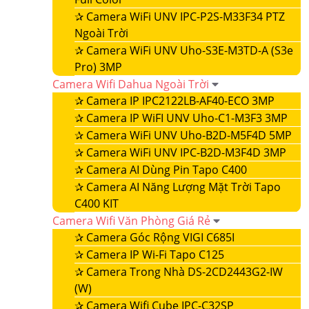
✰
Camera WiFi UNV IPC-P2S-M33F34 PTZ
Ngoài Trời
✰
Camera WiFi UNV Uho-S3E-M3TD-A (S3e
Pro) 3MP
Camera Wifi Dahua Ngoài Trời
✰
Camera IP IPC2122LB-AF40-ECO 3MP
✰
Camera IP WiFI UNV Uho-C1-M3F3 3MP
✰
Camera WiFi UNV Uho-B2D-M5F4D 5MP
✰
Camera WiFi UNV IPC-B2D-M3F4D 3MP
✰
Camera AI Dùng Pin Tapo C400
✰
Camera AI Năng Lượng Mặt Trời Tapo
C400 KIT
Camera Wifi Văn Phòng Giá Rẻ
✰
Camera Góc Rộng VIGI C685I
✰
Camera IP Wi-Fi Tapo C125
✰
Camera Trong Nhà DS-2CD2443G2-IW
(W)
✰
Camera Wifi Cube IPC-C32SP