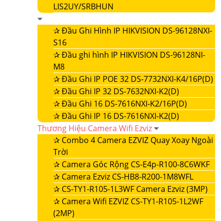
LIS2UY/SRBHUN
✰
Đầu Ghi Hình IP HIKVISION DS-96128NXI-
S16
✰
Đầu ghi hình IP HIKVISION DS-96128NI-
M8
✰
Đầu Ghi IP POE 32 DS-7732NXI-K4/16P(D)
✰
Đầu Ghi IP 32 DS-7632NXI-K2(D)
✰
Đầu Ghi 16 DS-7616NXI-K2/16P(D)
✰
Đầu Ghi IP 16 DS-7616NXI-K2(D)
Thương Hiệu Camera Wifi Ezviz
✰
Combo 4 Camera EZVIZ Quay Xoay Ngoài
Trời
✰
Camera Góc Rộng CS-E4p-R100-8C6WKF
✰
Camera Ezviz CS-HB8-R200-1M8WFL
✰
CS-TY1-R105-1L3WF Camera Ezviz (3MP)
✰
Camera Wifi EZVIZ CS-TY1-R105-1L2WF
(2MP)