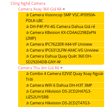
Công Nghệ Camera
Camera Xoay 360 Giá Rẻ
✰
Camera Visioncop 5MP VSC-IP0950A-
PDLK-LBC
✰
DH-P4F-PV-4G Camera Dahua Giá rẻ
✰
Camera KBvision KX-CDAAi2298ZePN
(2MP)
✰
Camera IPC7622ER-X44-VF Uniview
✰
Camera IPC6312LFW-AX4C-VG Uniview
✰
Camera Dahua Quay Quét 360 DH-
SD29204DB-GNY-W
Camera Thu âm Giá Rẻ
✰
Combo 4 Camera EZVIZ Quay Xoay Ngoài
Trời
✰
Camera WiFi 6 Dahua DH-H3T 3MP
✰
Camera Hikvision DS-2CD2H47G3-
LIZS2UY/SRB
✰
Camera Hikvision DS-2CD2T47G3-