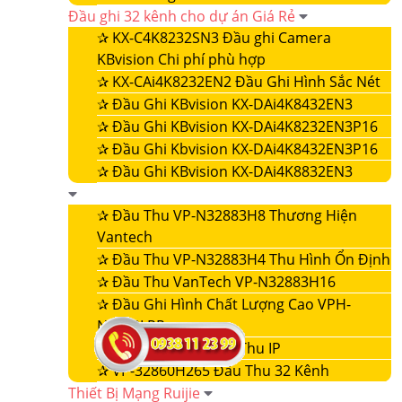
Đầu ghi 32 kênh cho dự án Giá Rẻ
✰
KX-C4K8232SN3 Đầu ghi Camera
KBvision Chi phí phù hợp
✰
KX-CAi4K8232EN2 Đầu Ghi Hình Sắc Nét
✰
Đầu Ghi KBvision KX-DAi4K8432EN3
✰
Đầu Ghi KBvision KX-DAi4K8232EN3P16
✰
Đầu Ghi Kbvision KX-DAi4K8432EN3P16
✰
Đầu Ghi KBvision KX-DAi4K8832EN3
✰
Đầu Thu VP-N32883H8 Thương Hiện
Vantech
✰
Đầu Thu VP-N32883H4 Thu Hình Ổn Định
✰
Đầu Thu VanTech VP-N32883H16
✰
Đầu Ghi Hình Chất Lượng Cao VPH-
N4432LPR
✰
VP-32860NVR Đầu Thu IP
✰
VP-32860H265 Đầu Thu 32 Kênh
Thiết Bị Mạng Ruijie