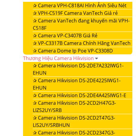
✰
Camera VPH-C818AI Hình Ảnh Siêu Nét
✰
VPH-C519F Camera VanTech Giá rẻ
✰
Camera VanTech đang khuyến mãi VPH-
C518F
✰
Camera VP-C3407B Giá Rẻ
✰
VP-C3317B Camera Chính Hãng VanTech
✰
Camera Dome Ip Poe VP-C3308D
Thương Hiệu Camera Hikvision
✰
Camera Hikvision DS-2DE7A232IWG1-
EHUN
✰
Camera Hikvision DS-2DE4225IWG1-
EHUN
✰
Camera Hikvision DS-2DE4A425IWG1-E
✰
Camera Hikvision DS-2CD2H47G3-
LIZS2UY/SRB
✰
Camera Hikvision DS-2CD2T47G3-
LIS2UY/SRBHUN
✰
Camera Hikvision DS-2CD2347G3-