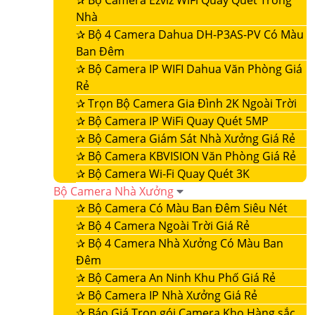
✰
Bộ Camera Ezviz WiFi Quay Quét Trong
Nhà
✰
Bộ 4 Camera Dahua DH-P3AS-PV Có Màu
Ban Đêm
✰
Bộ Camera IP WIFI Dahua Văn Phòng Giá
Rẻ
✰
Trọn Bộ Camera Gia Đình 2K Ngoài Trời
✰
Bộ Camera IP WiFi Quay Quét 5MP
✰
Bộ Camera Giám Sát Nhà Xưởng Giá Rẻ
✰
Bộ Camera KBVISION Văn Phòng Giá Rẻ
✰
Bộ Camera Wi-Fi Quay Quét 3K
Bộ Camera Nhà Xưởng
✰
Bộ Camera Có Màu Ban Đêm Siêu Nét
✰
Bộ 4 Camera Ngoài Trời Giá Rẻ
✰
Bộ 4 Camera Nhà Xưởng Có Màu Ban
Đêm
✰
Bộ Camera An Ninh Khu Phố Giá Rẻ
✰
Bộ Camera IP Nhà Xưởng Giá Rẻ
✰
Báo Giá Trọn gói Camera Kho Hàng sắc