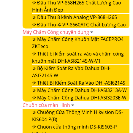
✰
Đầu Thu VP-868H265 Chất Lượng Cao
Hình Ảnh Đẹp
✰
Đầu Thu 8 kênh Analog VP-868H265
✰
Đầu Thu ✲ VP-8660ATC Chất Lượng Cao
Máy Chấm Công chuyên dụng
✰
Máy Chấm Công Khuôn Mặt FACEPRO4
ZKTeco
✰
Thiết bị kiểm soát ra vào và chấm công
khuôn mặt DHI-ASI8214S-W-V1
✰
Bộ Kiểm Soát Ra Vào Dahua DHI-
ASI7214S-W
✰
Thiết Bị Kiểm Soát Ra Vào DHI-ASI6214S
✰
Máy Chấm Công Dahua DHI-ASI3213A-W
✰
Máy Chấm Công Dahua DHI-ASI3203E-W
Chuôn cửa màn Hình
✰
Chuông Cửa Thông Minh Hikvision DS-
KIS604-P(B)
✰
Chuôn cửa thông minh DS-KIS603-P