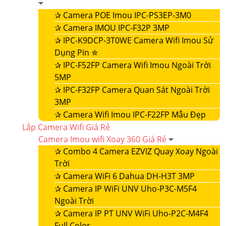
✰
Camera POE Imou IPC-PS3EP-3M0
✰
Camera IMOU IPC-F32P 3MP
✰
IPC-K9DCP-3T0WE Camera Wifi Imou Sử
Dụng Pin ✮
✰
IPC-F52FP Camera Wifi Imou Ngoài Trời
5MP
✰
IPC-F32FP Camera Quan Sát Ngoài Trời
3MP
✰
Camera Wifi Imou IPC-F22FP Mẫu Đẹp
Lắp Camera Wifi Giá Rẻ
Camera Imou wifi Xoay 360 Giá Rẻ
✰
Combo 4 Camera EZVIZ Quay Xoay Ngoài
Trời
✰
Camera WiFi 6 Dahua DH-H3T 3MP
✰
Camera IP WiFi UNV Uho-P3C-M5F4
Ngoài Trời
✰
Camera IP PT UNV WiFi Uho-P2C-M4F4
Full Color