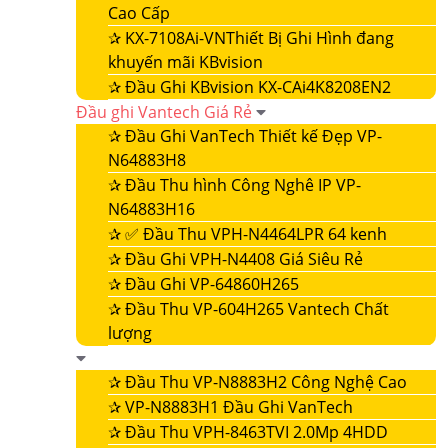
Cao Cấp
✰
KX-7108Ai-VNThiết Bị Ghi Hình đang
khuyến mãi KBvision
✰
Đầu Ghi KBvision KX-CAi4K8208EN2
Đầu ghi Vantech Giá Rẻ
✰
Đầu Ghi VanTech Thiết kế Đẹp VP-
N64883H8
✰
Đầu Thu hình Công Nghê IP VP-
N64883H16
✰
✅ Đầu Thu VPH-N4464LPR 64 kenh
✰
Đầu Ghi VPH-N4408 Giá Siêu Rẻ
✰
Đầu Ghi VP-64860H265
✰
Đầu Thu VP-604H265 Vantech Chất
lượng
✰
Đầu Thu VP-N8883H2 Công Nghệ Cao
✰
VP-N8883H1 Đầu Ghi VanTech
✰
Đầu Thu VPH-8463TVI 2.0Mp 4HDD