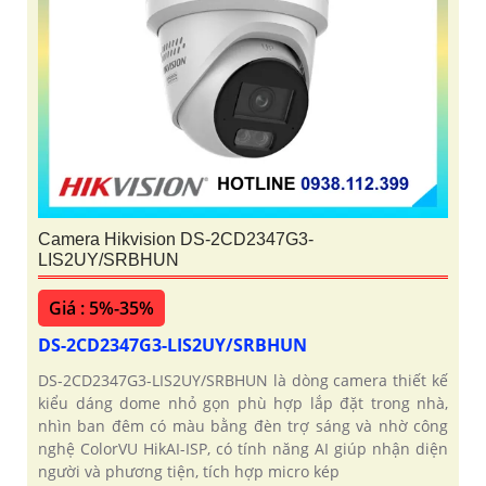
Camera Hikvision DS-2CD2347G3-
LIS2UY/SRBHUN
Giá : 5%-35%
DS-2CD2347G3-LIS2UY/SRBHUN
DS-2CD2347G3-LIS2UY/SRBHUN là dòng camera thiết kế
kiểu dáng dome nhỏ gọn phù hợp lắp đặt trong nhà,
nhìn ban đêm có màu bằng đèn trợ sáng và nhờ công
nghệ ColorVU HikAI-ISP, có tính năng AI giúp nhận diện
người và phương tiện, tích hợp micro kép