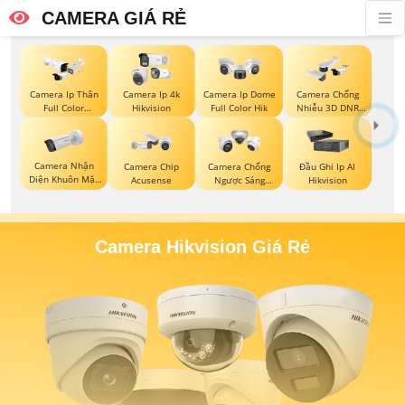
CAMERA GIÁ RẺ
Camera Ip Thân
Camera Ip 4k
Camera Ip Dome
Camera Chống
Full Color
Hikvision
Full Color Hik
Nhiễu 3D DNR
Hikvision
Hikvison
Camera Nhận
Camera Chip
Camera Chống
Đầu Ghi Ip AI
Diện Khuôn Mặt
Acusense
Ngược Sáng
Hikvision
Hikvision
Hikvision
Camera Hikvision Giá Rẻ