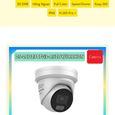
3D DNR
Hồng Ngoại
Full Color
Speed Dome
Xoay 360
IP66
H.265 Pro +