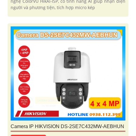
nghệ ColorVU HikAI-ISP, có tính năng AI giúp nhận diện
người và phương tiện, tích hợp micro kép
Camera IP HIKVISION DS-2SE7C432MW-AEBHUN