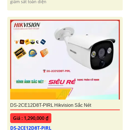
giám sát toàn diện
DS-2CE12D8T-PIRL Hikvision Sắc Nét
Giá : 1,290,000 ₫
DS-2CE12D8T-PIRL