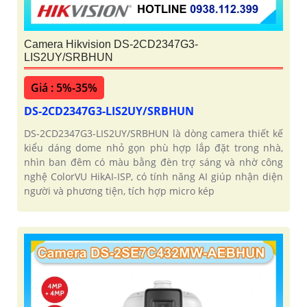
Camera Hikvision DS-2CD2347G3-
LIS2UY/SRBHUN
Giá : 5%-35%
DS-2CD2347G3-LIS2UY/SRBHUN
DS-2CD2347G3-LIS2UY/SRBHUN là dòng camera thiết kế
kiểu dáng dome nhỏ gọn phù hợp lắp đặt trong nhà,
nhìn ban đêm có màu bằng đèn trợ sáng và nhờ công
nghệ ColorVU HikAI-ISP, có tính năng AI giúp nhận diện
người và phương tiện, tích hợp micro kép