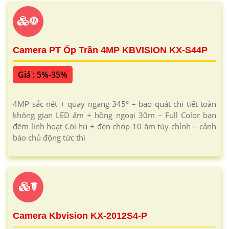
☫
Camera PT Ốp Trần 4MP KBVISION KX-S44P
Giá : 5%-35%
4MP sắc nét + quay ngang 345° – bao quát chi tiết toàn
không gian LED ấm + hồng ngoại 30m – Full Color ban
đêm linh hoạt Còi hú + đèn chớp 10 âm tùy chỉnh – cảnh
báo chủ động tức thì
☤
Camera Kbvision KX-2012S4-P