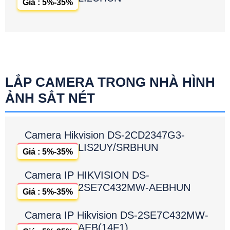
Giá : 5%-35%
LẮP CAMERA TRONG NHÀ HÌNH
ẢNH SẮT NÉT
Camera Hikvision DS-2CD2347G3-
LIS2UY/SRBHUN
Giá : 5%-35%
Camera IP HIKVISION DS-
2SE7C432MW-AEBHUN
Giá : 5%-35%
Camera IP Hikvision DS-2SE7C432MW-
AEB(14F1)