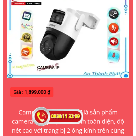
Giá : 1,899,000 ₫
Camera DH-P5D-5F-PV là sản phẩm
camera cung cấp hình ảnh toàn diện, độ
nét cao với trang bị 2 ống kính trên cùng