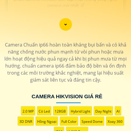
camera mới nhất 🛒
LẮP CAMERA HIKVISION GIÁ RẺ
GIÁ THÔNG SỐ
Camera Chuẩn ip66 hoàn toàn kháng bụi bẩn và có khả
🔮 Lắp camera Speedom Hikvision
năng chống nước phun mạnh từ vòi phun hoặc mưa
🔷
160.000 VNĐ
Camera xoay 360 zoom xa chống mưa nắng Độ
lớn hoạt động hiệu quả ngay cả khi bị phun mưa từ mọi
phân giải FULL HD
DS-2DE7A225IW-AEB
hướng. chuẩn camera ip66 đảm bảo độ bền và ổn định
🔊 Camera Hikvision Báo Động
trong các môi trường khắc nghiệt, mang lại hiệu suất
🔖
150.000 VNĐ
Camera hikvision báo động chống trộm thông
giám sát liên tục và đáng tin cậy.
minh
DS-2CE72DF3T-PIRXOS
🔈 Camera Hikvision Có Màu Ban Đêm
CAMERA HIKVISION GIÁ RẺ
🔷
110.000 VNĐ
camera có màu ban đêm chất lượng cao
DS-
2CE70DF3T-MF
2.0 MP
Có Led
128GB
Hybrid Light
Day Night
AI
🏅 Camera Camera up trần Hikvision
🔖
3D DNR
150.000 VNĐ
Hồng Ngoại
Độ phân giải full hd 1080P Up trần tinh tế
Full Color
Speed Dome
Xoay 360
DS-
2CD2543G2-IWS