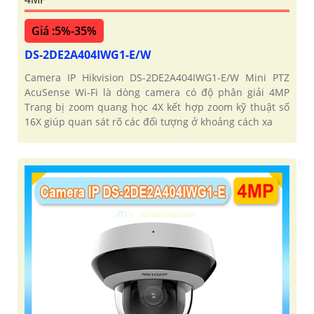
Giá :5%-35%
DS-2DE2A404IWG1-E/W
Camera IP Hikvision DS-2DE2A404IWG1-E/W Mini PTZ
AcuSense Wi-Fi là dòng camera có độ phân giải 4MP
Trang bị zoom quang học 4X kết hợp zoom kỹ thuật số
16X giúp quan sát rõ các đối tượng ở khoảng cách xa