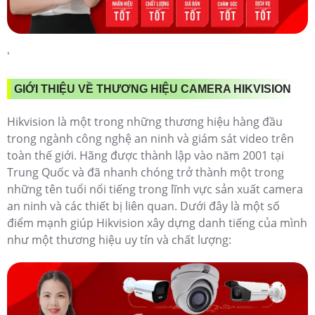
'
GIỚI THIỆU VỀ THƯƠNG HIỆU CAMERA HIKVISION
Hikvision là một trong những thương hiệu hàng đầu
trong ngành công nghệ an ninh và giám sát video trên
toàn thế giới. Hãng được thành lập vào năm 2001 tại
Trung Quốc và đã nhanh chóng trở thành một trong
những tên tuổi nổi tiếng trong lĩnh vực sản xuất camera
an ninh và các thiết bị liên quan. Dưới đây là một số
điểm mạnh giúp Hikvision xây dựng danh tiếng của mình
như một thương hiệu uy tín và chất lượng: