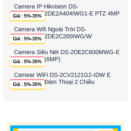
Camera IP Hikvision DS-
2DE2A404IWG1-E PTZ 4MP
Giá : 5%-35%
Camera Wifi Ngoài Trời DS-
2DE2C200IWG/W
Giá : 5%-35%
Camera Siêu Nét DS-2DE2C600MWG-E
(6MP)
Giá : 5%-35%
Camear WiFi DS-2CV2121G2-IDW E
Đàm Thoại 2 Chiều
Giá : 5%-35%