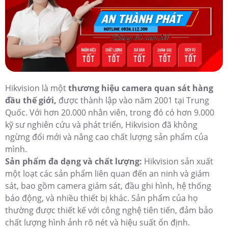
Hikvision là một
thương hiệu camera quan sát hàng
đầu thế giới,
được thành lập vào năm 2001 tại Trung
Quốc. Với hơn 20.000 nhân viên, trong đó có hơn 9.000
kỹ sư nghiên cứu và phát triển, Hikvision đã không
ngừng đổi mới và nâng cao chất lượng sản phẩm của
mình.
Sản phẩm đa dạng và chất lượng:
Hikvision sản xuất
một loạt các sản phẩm liên quan đến an ninh và giám
sát, bao gồm camera giám sát, đầu ghi hình, hệ thống
báo động, và nhiều thiết bị khác. Sản phẩm của họ
thường được thiết kế với công nghệ tiên tiến, đảm bảo
chất lượng hình ảnh rõ nét và hiệu suất ổn định.