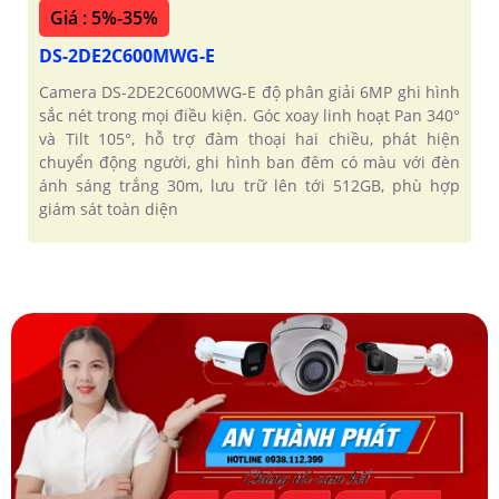
Giá : 5%-35%
DS-2DE2C600MWG-E
Camera DS-2DE2C600MWG-E độ phân giải 6MP ghi hình
sắc nét trong mọi điều kiện. Góc xoay linh hoạt Pan 340°
và Tilt 105°, hỗ trợ đàm thoại hai chiều, phát hiện
chuyển động người, ghi hình ban đêm có màu với đèn
ánh sáng trắng 30m, lưu trữ lên tới 512GB, phù hợp
giám sát toàn diện