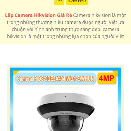
IP66
H.265 Pro +
💰 Lắp Camera Ống Kính Rộng
🔖
110.000 VNĐ
Lắp camera ống kính rộng sắt nét
DS-2CD2323G2-
Lắp Camera Hikvision Giá Rẻ
Camera hikvision là một
IU
trong những thương hiệu camera được người Việt ưa
🔔 Camera Hikvision Có Màu Ban đêm
chuộn với hình ảnh trung thực sáng đẹp. camera
hikvision là một trong những lựa chọn của người Việt
🔷
160.000 VNĐ
Lắp camera hikvision có màu ban đêm 40m
DS-
2CE70DF0T-MFS
Lựa chọn lắp camera hikvision chất lượng theo chức
năng
Camera speedom
Camera Ip Hikvision
Camera AI Hikvision
camera 2k Hikvision
lắp camera Xoay 360
Đầu Ghi Hikvision