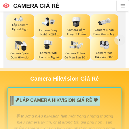
CAMERA GIÁ RẺ
Lắp Camera
Hybrid Light
Camera Đàm
Camera Nhận
Camera Công
Thoại 2 Chiều
Diện Khuôn Mặt
Nghệ H.265
Hikvision
Hikvision
Hikvision
Camera Wifi
Camera Wifi
Camera Speed
Camera Colorvu
Hikvision Ngoài
Hikvision 360
Dom Hikvision
Có Màu Ban Đêm
Trời 360
Camera Hikvision Giá Rẻ
💕LẮP CAMERA HIKVISION GIÁ RẺ 💗
️💬 thương hiệu hikvision làm một trong những thương
hiệu camera uy tín, chất lượng tốt, giá phù hợp , sản
phẩm camera hikvision luôn cập nhật những công nghệ