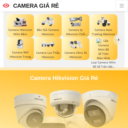
CAMERA GIÁ RẺ
Camera Hikvision
Báo Giá Camera
Camera Ip
Camera Auto
Nhìn Đêm
Hikvision
Hikvision Chất
Traking Hikvision
Lượng
Camera Wifi
Camera Lux Thấp
Camera Ultra 3k
Hikvision Trong
Hikvision
Hikvision
Nhà
Loại Camera Nhìn
Rõ Số Trên Màn
Hình
Camera Hikvision Giá Rẻ