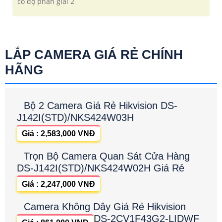
có độ phân giải 2
LẮP CAMERA GIÁ RẺ CHÍNH
HÃNG
Bộ 2 Camera Giá Rẻ Hikvision DS-
J142I(STD)/NKS424W03H
Giá : 2,583,000 VNĐ
Trọn Bộ Camera Quan Sát Cửa Hàng
DS-J142I(STD)/NKS424W02H Giá Rẻ
Giá : 2,247,000 VNĐ
Camera Không Dây Giá Rẻ Hikvision
DS-2CV1F43G2-LIDWF