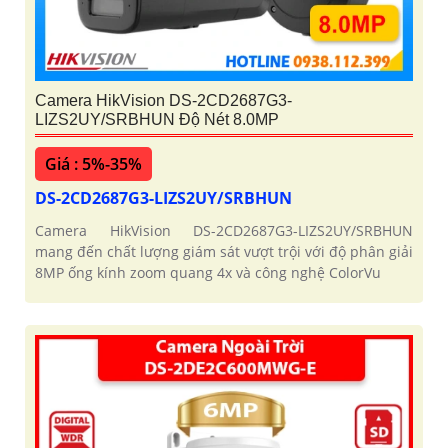
Camera HikVision DS-2CD2687G3-
LIZS2UY/SRBHUN Độ Nét 8.0MP
Giá : 5%-35%
DS-2CD2687G3-LIZS2UY/SRBHUN
Camera HikVision DS-2CD2687G3-LIZS2UY/SRBHUN
mang đến chất lượng giám sát vượt trội với độ phân giải
8MP ống kính zoom quang 4x và công nghệ ColorVu