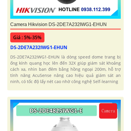
Camera Hikvision DS-2DE7A232IWG1-EHUN
Giá : 5%-35%
DS-2DE7A232IWG1-EHUN
DS-2DE7A232IWG1-EHUN là dòng speed dome trang bị
ống kính quang học lên đến 32X giúp giám sát khoảng
cách xa, nhìn ban đêm bằng hồng ngoại 200m, hỗ trợ
tính năng AcuSense nâng cao hiệu quả giám sát an
ninh, có tốc độ lấy nét cao nhờ công nghệ Self-learning