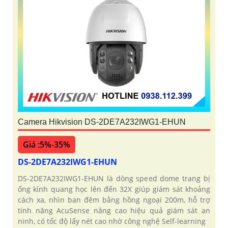
Camera Hikvision DS-2DE7A232IWG1-EHUN
Giá :5%-35%
DS-2DE7A232IWG1-EHUN
DS-2DE7A232IWG1-EHUN là dòng speed dome trang bị
ống kính quang học lên đến 32X giúp giám sát khoảng
cách xa, nhìn ban đêm bằng hồng ngoại 200m, hỗ trợ
tính năng AcuSense nâng cao hiệu quả giám sát an
ninh, có tốc độ lấy nét cao nhờ công nghệ Self-learning