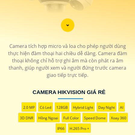
'
Camera tích hợp micro và loa cho phép người dùng
thực hiện đàm thoại hai chiều dễ dàng. Camera đàm
thoại không chỉ hỗ trợ ghi âm mà còn phát ra âm
thanh, giúp người xem và người đứng trước camera
giao tiếp trực tiếp.
CAMERA HIKVISION GIÁ RẺ
2.0 MP
Có Led
128GB
Hybrid Light
Day Night
AI
3D DNR
Hồng Ngoại
Full Color
Speed Dome
Xoay 360
IP66
H.265 Pro +