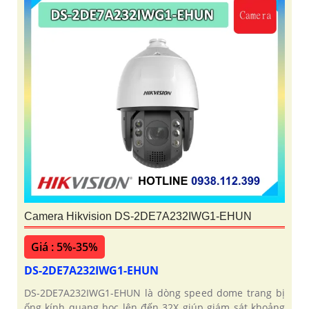
Camera Hikvision DS-2DE7A232IWG1-EHUN
Giá : 5%-35%
DS-2DE7A232IWG1-EHUN
DS-2DE7A232IWG1-EHUN là dòng speed dome trang bị
ống kính quang học lên đến 32X giúp giám sát khoảng