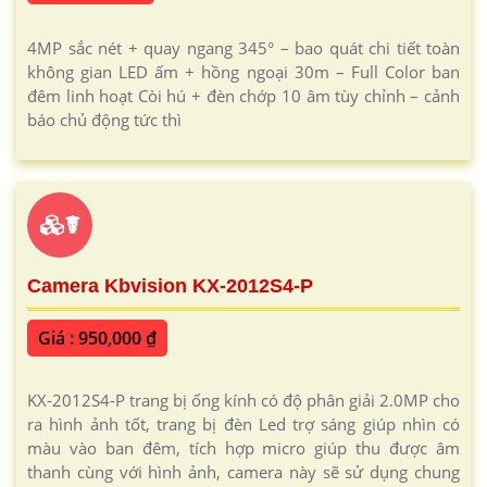
4MP sắc nét + quay ngang 345° – bao quát chi tiết toàn
không gian LED ấm + hồng ngoại 30m – Full Color ban
đêm linh hoạt Còi hú + đèn chớp 10 âm tùy chỉnh – cảnh
báo chủ động tức thì
☤
Camera Kbvision KX-2012S4-P
Giá : 950,000 ₫
KX-2012S4-P trang bị ống kính có độ phân giải 2.0MP cho
ra hình ảnh tốt, trang bị đèn Led trợ sáng giúp nhìn có
màu vào ban đêm, tích hợp micro giúp thu được âm
thanh cùng với hình ảnh, camera này sẽ sử dụng chung