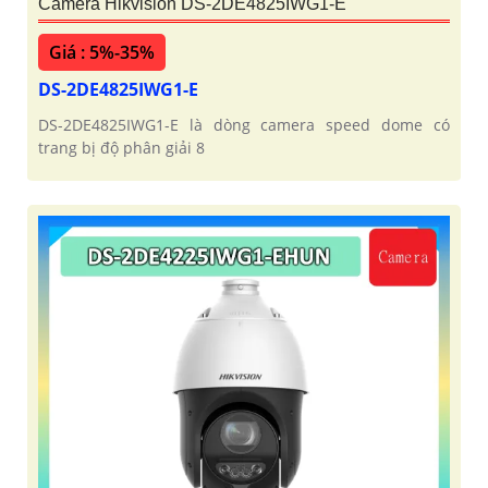
Camera Hikvision DS-2DE4825IWG1-E
Giá : 5%-35%
DS-2DE4825IWG1-E
DS-2DE4825IWG1-E là dòng camera speed dome có
trang bị độ phân giải 8