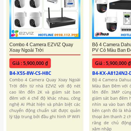
Combo 4 Camera EZVIZ Quay
Bộ 4 Camera Dah
Xoay Ngoài Trời
PV Có Màu Ban 
Giá : 5,900,000 ₫
Giá : 5,900,000 ₫
B4-X5S-8W-CS-H8C
B4-KX-A8124N2-
Combo 4 Camera Quay Xoay Ngoài
Bộ 4 Camera Dahua
Trời đến từ nhà EZVIZ với độ nét
Màu Ban Đêm với đ
cao lên đến 2K và giám sát ban
lên đến 3MP cùn
đêm với 4 chế độ khác nhau, công
giám sát ban đêm h
nghệ AI Phát hiện và phân biệt các
nhìn xa vào ban đ
chuyển động chuẩn sát được quản
bên cạnh đó là kh
lý tập trung bởi đầu ghi hình IP WiFi
thoại âm thanh 2 c
răng de chủ động
xâm nhập