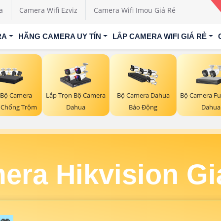
a
Camera Wifi Ezviz
Camera Wifi Imou Giá Rẻ
RA
HÃNG CAMERA UY TÍN
LẮP CAMERA WIFI GIÁ RẺ
 Bộ Camera
Bộ Camera Ful
Lắp Trọn Bộ Camera
Bộ Camera Dahua
 Chống Trộm
Dahua
Dahua
Báo Động
era Hikvision Gi