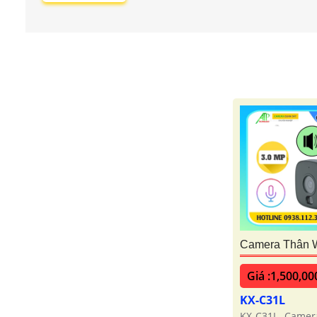
Camera Thân W
Giá :1,500,00
KX-C31L
KX-C31L Camer