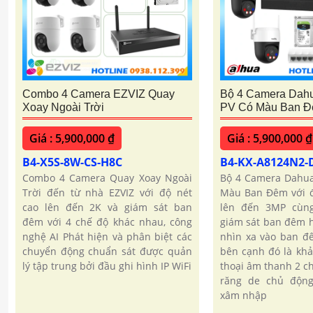
Combo 4 Camera EZVIZ Quay
Bộ 4 Camera Dah
Xoay Ngoài Trời
PV Có Màu Ban 
Giá : 5,900,000 ₫
Giá : 5,900,000 ₫
B4-X5S-8W-CS-H8C
B4-KX-A8124N2-
Combo 4 Camera Quay Xoay Ngoài
Bộ 4 Camera Dahua
Trời đến từ nhà EZVIZ với độ nét
Màu Ban Đêm với đ
cao lên đến 2K và giám sát ban
lên đến 3MP cùn
đêm với 4 chế độ khác nhau, công
giám sát ban đêm h
nghệ AI Phát hiện và phân biệt các
nhìn xa vào ban đ
chuyển động chuẩn sát được quản
bên cạnh đó là kh
lý tập trung bởi đầu ghi hình IP WiFi
thoại âm thanh 2 c
răng de chủ động
xâm nhập