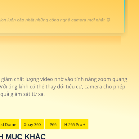
vision luôn cập nhật những công nghệ camera mới nhất 🛒
 nắng Độ phân giải FULL HD
DS-2DE7A225IW-AEB
ng trộm thông minh
DS-2CE72DF3T-PIRXOS
m chất lượng cao
DS-2CE70DF3T-MF
m giảm chất lượng video nhờ vào tính năng zoom quang
Với ống kính có thể thay đổi tiêu cự, camera cho phép
0P Up trần tinh tế
DS-2CD2543G2-IWS
quả giám sát từ xa.
h rộng sắt nét
DS-2CD2323G2-IU
 màu ban đêm 40m
DS-2CE70DF0T-MFS
ed Dome
Xoay 360
IP66
H.265 Pro +
NH MỤC KHÁC