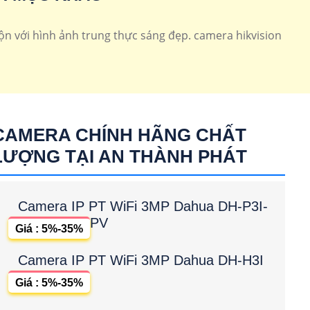
k Hikvision
lắp camera Xoay 360
n với hình ảnh trung thực sáng đẹp. camera hikvision
CAMERA CHÍNH HÃNG CHẤT
LƯỢNG TẠI AN THÀNH PHÁT
Camera IP PT WiFi 3MP Dahua DH-P3I-
PV
Giá : 5%-35%
Camera IP PT WiFi 3MP Dahua DH-H3I
Giá : 5%-35%