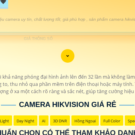
💗
iệu camera uy tín, chất lượng tốt, giá phù hợp , sản phẩm camera hik
GIÁ THÔNG SỐ
🔷
160.000 VNĐ
Camera xoay 360 zoom xa chống mưa
🔖
150.000 VNĐ
Camera hikvision báo động chố
🔷
110.000 VNĐ
camera có màu ban đê
 khả năng phóng đại hình ảnh lên đến 32 lần mà không là
 to, thu nhỏ qua phần mềm trên điện thoại hoặc máy tính. 
🔖
150.000 VNĐ
Độ phân giải full hd 108
ượng ở xa một cách rõ ràng và sắc nét, giúp tăng cường hiệu 
🔖
110.000 VNĐ
Lắp camera ống kín
CAMERA HIKVISION GIÁ RẺ
🔷
160.000 VNĐ
Lắp camera hikvision có
Light
Day Night
AI
3D DNR
Hồng Ngoại
Full Color
Spe
Lựa chọn lắp camera hikvision chất lượng theo chức năng
CHUẨN CHỌN CÓ THỂ THAM KHẢO DA