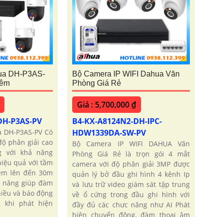
ua DH-P3AS-
Bộ Camera IP WIFI Dahua Văn
Đêm
Phòng Giá Rẻ
Giá : 5,700,000 ₫
DH-P3AS-PV
B4-KX-A8124N2-DH-IPC-
 DH-P3AS-PV Có
HDW1339DA-SW-PV
ộ phân giải cao
Bộ Camera IP WIFI DAHUA Văn
g với khả năng
Phòng Giá Rẻ là trọn gói 4 mắt
iệu quả với tầm
camera với độ phân giải 3MP được
êm lên đến 30m
quản lý bở đầu ghi hình 4 kênh Ip
ả năng giúp đàm
và lưu trữ video giám sát tập trung
hiều và báo động
về ổ cứng trong đầu ghi hình với
 khi phát hiện
đầy đủ các chưc năng như AI Phát
hiện chuyển động, đàm thoại âm