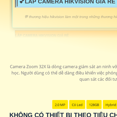
💕LẮP CAMERA HIKVISION GIÁ RẺ 
️💬 thương hiệu hikvision làm một trong những thương h
LẮP CAMERA HIKVISION GIÁ RẺ
🔮 Lắp camera Speedom Hikvision
🔊 Camera Hikvision Báo Động
Camera Zoom 32X là dòng camera giám sát an ninh với
🔈 Camera Hikvision Có Màu Ban Đêm
học. Người dùng có thể dễ dàng điều khiển việc phóng
🏅 Camera Camera up trần Hikvision
quan sát các đối t
💰 Lắp Camera Ống Kính Rộng
🔔 Camera Hikvision Có Màu Ban đêm
2.0 MP
Có Led
128GB
Hybrid 
KHÔNG CÓ THIẾT BỊ THEO TIÊU 