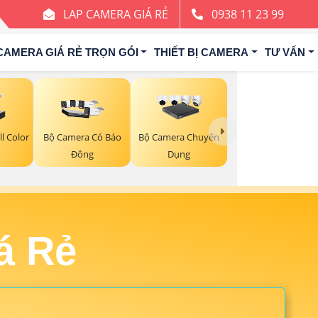
LAP CAMERA GIÁ RẺ
0938 11 23 99
CAMERA GIÁ RẺ TRỌN GÓI
THIẾT BỊ CAMERA
TƯ VẤN
l Color
Bộ Camera Có Báo
Bộ Camera Chuyên
Đông
Dụng
á Rẻ