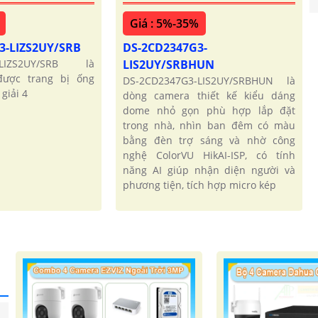
Giá : 5%-35%
3-LIZS2UY/SRB
DS-2CD2347G3-
-LIZS2UY/SRB là
LIS2UY/SRBHUN
ược trang bị ống
DS-2CD2347G3-LIS2UY/SRBHUN là
giải 4
dòng camera thiết kế kiểu dáng
dome nhỏ gọn phù hợp lắp đặt
trong nhà, nhìn ban đêm có màu
bằng đèn trợ sáng và nhờ công
nghệ ColorVU HikAI-ISP, có tính
năng AI giúp nhận diện người và
phương tiện, tích hợp micro kép
'