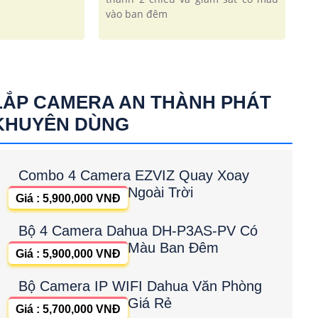
vào ban đêm
LẮP CAMERA AN THÀNH PHÁT
KHUYÊN DÙNG
Combo 4 Camera EZVIZ Quay Xoay
Ngoài Trời
Giá : 5,900,000 VNĐ
Bộ 4 Camera Dahua DH-P3AS-PV Có
Màu Ban Đêm
Giá : 5,900,000 VNĐ
Bộ Camera IP WIFI Dahua Văn Phòng
Giá Rẻ
Giá : 5,700,000 VNĐ