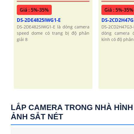
Giá : 5%-35%
Giá : 5%-35%
DS-2DE4825IWG1-E
DS-2CD2H47G
DS-2DE4825IWG1-E là dòng camera
DS-2CD2H47G3
speed dome có trang bị độ phân
dòng camera đ
giải 8
kính có độ phân 
LẮP CAMERA TRONG NHÀ HÌNH
ẢNH SẮT NÉT