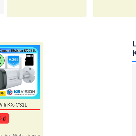
Ifi KX-C31L
0 ₫
a An Ninh chuyển