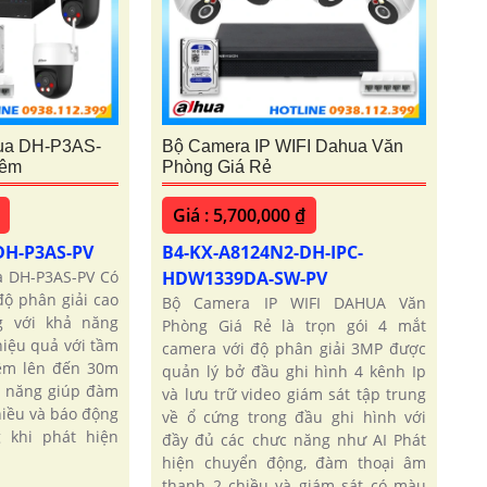
ua DH-P3AS-
Bộ Camera IP WIFI Dahua Văn
Đêm
Phòng Giá Rẻ
Giá : 5,700,000 ₫
DH-P3AS-PV
B4-KX-A8124N2-DH-IPC-
 DH-P3AS-PV Có
HDW1339DA-SW-PV
ộ phân giải cao
Bộ Camera IP WIFI DAHUA Văn
g với khả năng
Phòng Giá Rẻ là trọn gói 4 mắt
iệu quả với tầm
camera với độ phân giải 3MP được
êm lên đến 30m
quản lý bở đầu ghi hình 4 kênh Ip
ả năng giúp đàm
và lưu trữ video giám sát tập trung
hiều và báo động
về ổ cứng trong đầu ghi hình với
 khi phát hiện
đầy đủ các chưc năng như AI Phát
hiện chuyển động, đàm thoại âm
thanh 2 chiều và giám sát có màu