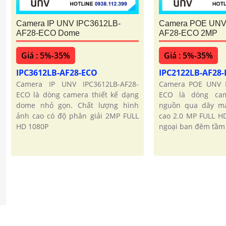
Camera IP UNV IPC3612LB-
Camera POE UNV
AF28-ECO Dome
AF28-ECO 2MP
Giá : 5%-35%
Giá : 5%-35%
IPC3612LB-AF28-ECO
IPC2122LB-AF28
Camera IP UNV IPC3612LB-AF28-
Camera POE UNV I
ECO là dòng camera thiết kế dạng
ECO là dòng ca
dome nhỏ gọn. Chất lượng hình
nguồn qua dây mạ
ảnh cao có độ phân giải 2MP FULL
cao 2.0 MP FULL H
HD 1080P
ngoại ban đêm tầm