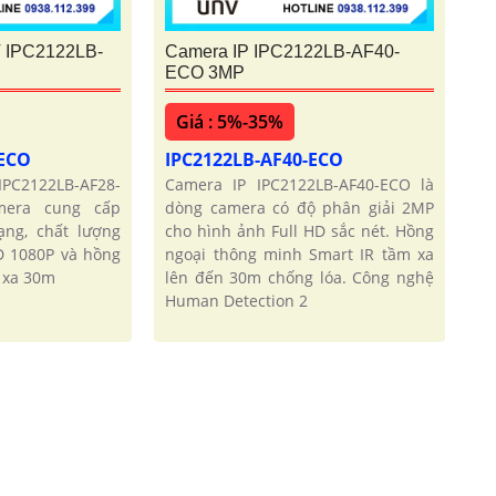
 IPC2122LB-
Camera IP IPC2122LB-AF40-
ECO 3MP
Giá : 5%-35%
-ECO
IPC2122LB-AF40-ECO
PC2122LB-AF28-
Camera IP IPC2122LB-AF40-ECO là
mera cung cấp
dòng camera có độ phân giải 2MP
ng, chất lượng
cho hình ảnh Full HD sắc nét. Hồng
D 1080P và hồng
ngoại thông minh Smart IR tầm xa
 xa 30m
lên đến 30m chống lóa. Công nghệ
Human Detection 2