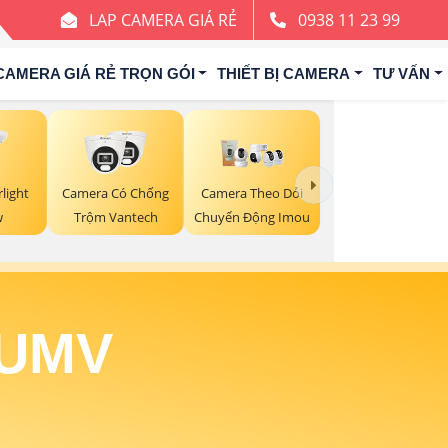
LAP CAMERA GIÁ RẺ
0938 11 23 99
CAMERA GIÁ RẺ TRỌN GÓI
THIẾT BỊ CAMERA
TƯ VẤN
light
Camera Có Chống
Camera Theo Dỏi
w
Trộm Vantech
Chuyển Động Imou
 UMV