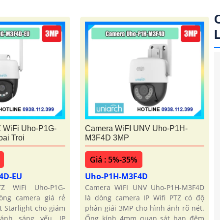
'
 WiFi Uho-P1G-
Camera WiFI UNV Uho-P1H-
i Troi
M3F4D 3MP
Giá : 5%-35%
4D-EU
Uho-P1H-M3F4D
Z WiFi Uho-P1G-
Camera WiFI UNV Uho-P1H-M3F4D
òng camera giá rẻ
là dòng camera IP Wifi PTZ có độ
t Starlight cho giám
phân giải 3MP cho hình ảnh rõ nét.
 ánh sáng yếu. IP
Ống kính 4mm quan sát ban đêm