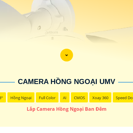
CAMERA HỒNG NGOẠI UMV
8°
Hồng Ngoại
Full Color
AI
CMOS
Xoay 360
Speed D
Lắp Camera Hồng Ngoại Ban Đêm