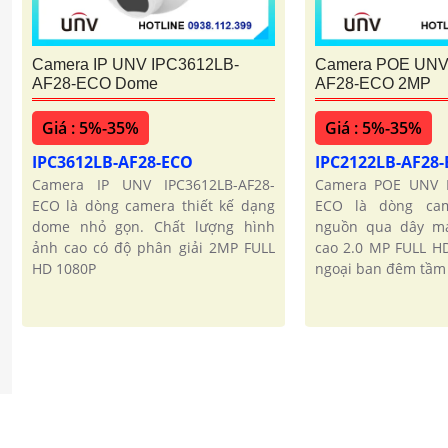
Camera IP UNV IPC3612LB-
Camera POE UNV
AF28-ECO Dome
AF28-ECO 2MP
Giá : 5%-35%
Giá : 5%-35%
IPC3612LB-AF28-ECO
IPC2122LB-AF28
Camera IP UNV IPC3612LB-AF28-
Camera POE UNV I
ECO là dòng camera thiết kế dạng
ECO là dòng ca
dome nhỏ gọn. Chất lượng hình
nguồn qua dây mạ
ảnh cao có độ phân giải 2MP FULL
cao 2.0 MP FULL H
HD 1080P
ngoại ban đêm tầm