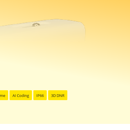
ome
AI Coding
IP66
3D DNR