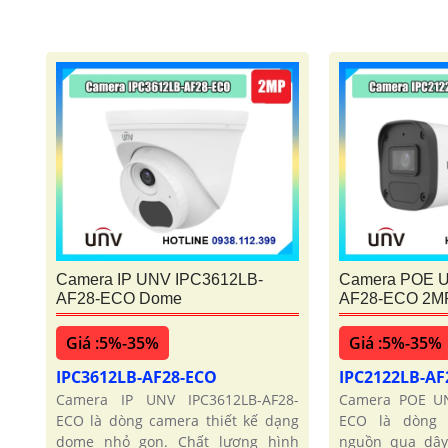
Camera IP UNV IPC3612LB-
Camera POE U
AF28-ECO Dome
AF28-ECO 2M
Giá :5%-35%
Giá :5%-35%
IPC3612LB-AF28-ECO
IPC2122LB-A
Camera IP UNV IPC3612LB-AF28-
Camera POE UN
ECO là dòng camera thiết kế dạng
ECO là dòng 
dome nhỏ gọn. Chất lượng hình
nguồn qua dây