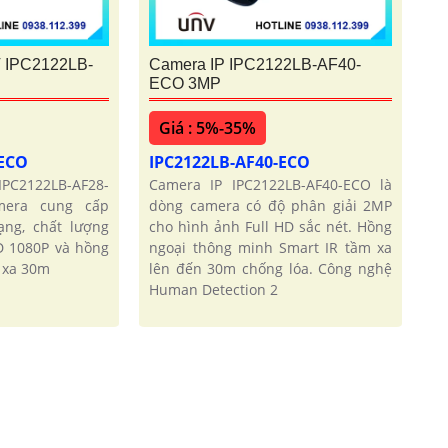
 IPC2122LB-
Camera IP IPC2122LB-AF40-
ECO 3MP
Giá : 5%-35%
-ECO
IPC2122LB-AF40-ECO
PC2122LB-AF28-
Camera IP IPC2122LB-AF40-ECO là
mera cung cấp
dòng camera có độ phân giải 2MP
ng, chất lượng
cho hình ảnh Full HD sắc nét. Hồng
D 1080P và hồng
ngoại thông minh Smart IR tầm xa
 xa 30m
lên đến 30m chống lóa. Công nghệ
Human Detection 2