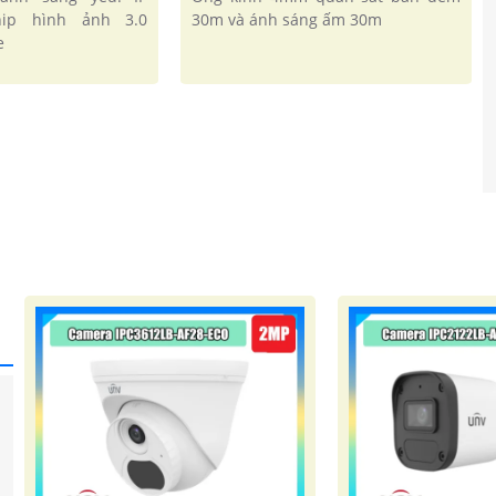
ip hình ảnh 3.0
30m và ánh sáng ấm 30m
e