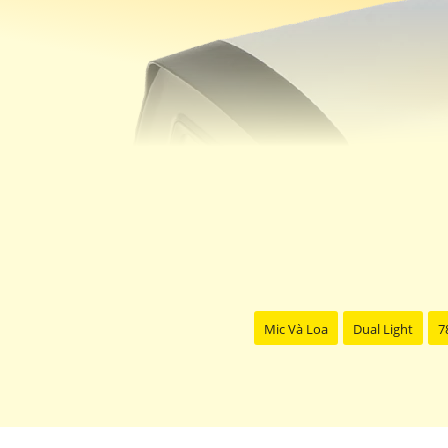
Mic Và Loa
Dual Light
7