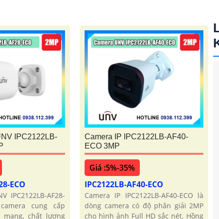
NV IPC2122LB-
Camera IP IPC2122LB-AF40-
P
ECO 3MP
Giá :5%-35%
F28-ECO
IPC2122LB-AF40-ECO
V IPC2122LB-AF28-
Camera IP IPC2122LB-AF40-ECO là
camera cung cấp
dòng camera có độ phân giải 2MP
 mạng, chất lượng
cho hình ảnh Full HD sắc nét. Hồng