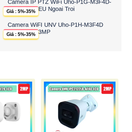
Camera IP PTZ WiFi Uho-P1G-M3F4D-
EU Ngoai Troi
Giá : 5%-35%
Camera WiFI UNV Uho-P1H-M3F4D
3MP
Giá : 5%-35%