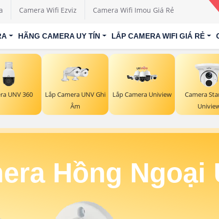
a
Camera Wifi Ezviz
Camera Wifi Imou Giá Rẻ
RA
HÃNG CAMERA UY TÍN
LẮP CAMERA WIFI GIÁ RẺ
ra UNV 360
Lắp Camera UNV Ghi
Lắp Camera Uniview
Camera Star
Âm
Univie
era Hồng Ngoại