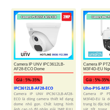
Camera IP UNV IPC3612LB-
Camera IP PTZ
AF28-ECO Dome
M3F4D-EU Ngoa
Giá : 5%-35%
Giá : 5%-35%
IPC3612LB-AF28-ECO
Uho-P1G-M3F
Camera IP UNV IPC3612LB-AF28-
Camera IP PT
ECO là dòng camera thiết kế dạng
M3F4D-EU là d
dome nhỏ gọn. Chất lượng hình
trang bị đặc biệ
ảnh cao có độ phân giải 2MP FULL
sát tốt trong