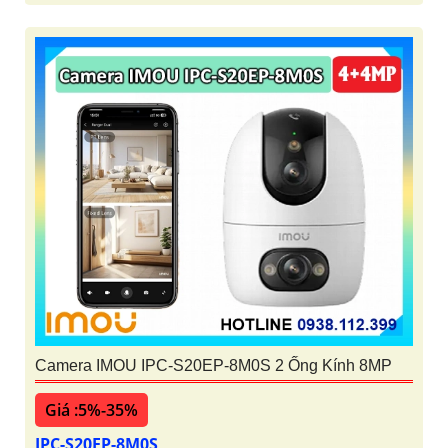
Camera IMOU IPC-S20EP-8M0S 2 Ống Kính 8MP
Giá :5%-35%
IPC-S20EP-8M0S