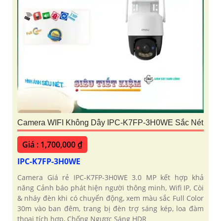
Camera WIFI Không Dây IPC-K7FP-3H0WE Sắc Nét
Giá : 1,700,000 ₫
IPC-K7FP-3H0WE
Camera Giá rẻ IPC-K7FP-3H0WE 3.0 MP kết hợp khả
năng Cảnh báo phát hiện người thông minh, Wifi IP, Còi
& nháy đèn khi có chuyển động, xem màu sắc Full Color
30m vào ban đêm, trang bị đèn trợ sáng kép, loa đàm
thoại tích hợp, Chống Ngược Sáng HDR