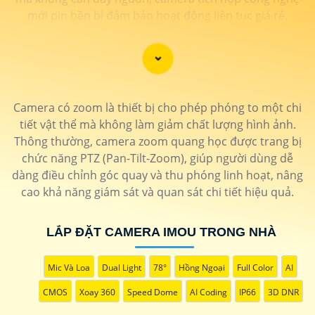
mới pin bền bỉ đảm bảo hoạt động liên tục giá rẻ.
Camera có zoom là thiết bị cho phép phóng to một chi
tiết vật thể mà không làm giảm chất lượng hình ảnh.
Thông thường, camera zoom quang học được trang bị
chức năng PTZ (Pan-Tilt-Zoom), giúp người dùng dễ
dàng điều chỉnh góc quay và thu phóng linh hoạt, nâng
cao khả năng giám sát và quan sát chi tiết hiệu quả.
'
LẮP ĐẶT CAMERA IMOU TRONG NHÀ
Mic Và Loa
Dual Light
78°
Hồng Ngoại
Full Color
AI
CMOS
Xoay 360
Speed Dome
AI Coding
IP66
3D DNR