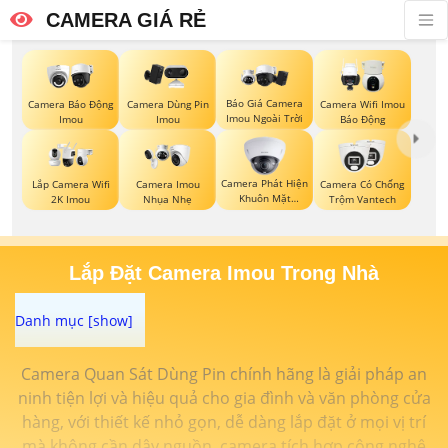
CAMERA GIÁ RẺ
Báo Giá Camera
Camera Báo Động
Camera Dùng Pin
Camera Wifi Imou
Imou Ngoài Trời
Imou
Imou
Báo Động
Camera Phát Hiện
Lắp Camera Wifi
Camera Imou
Camera Có Chống
Khuôn Mặt
2K Imou
Nhụa Nhẹ
Trộm Vantech
Kbvision
Lắp Đặt Camera Imou Trong Nhà
Camera Quan Sát Dùng Pin chính hãng là giải pháp an
ninh tiện lợi và hiệu quả cho gia đình và văn phòng cửa
hàng, với thiết kế nhỏ gọn, dễ dàng lắp đặt ở mọi vị trí
mà không cần dây nguồn, camera tích hợp công nghệ