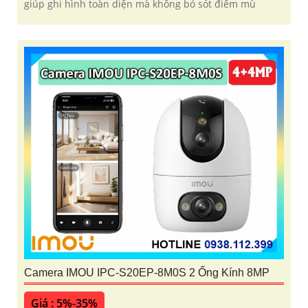
giúp ghi hình toàn diện mà không bỏ sót điểm mù
Camera IMOU IPC-S20EP-8M0S 2 Ống Kính 8MP
Giá : 5%-35%