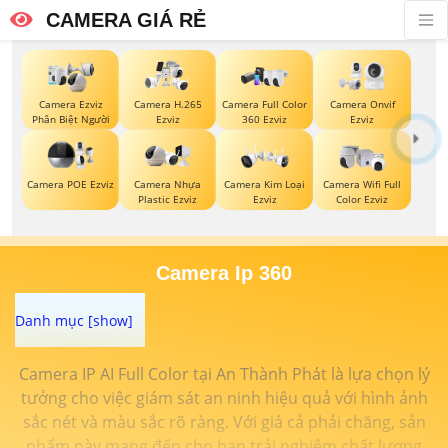
CAMERA GIÁ RẺ
Camera Ezviz
Camera H.265
Camera Full Color
Camera Onvif
Phân Biệt Người
Ezviz
360 Ezviz
Ezviz
Camera POE Ezviz
Camera Nhựa
Camera Kim Loại
Camera Wifi Full
Plastic Ezviz
Ezviz
Color Ezviz
Camera Ip 360
Camera IP AI Full Color tại An Thành Phát là lựa chọn lý
tưởng cho việc giám sát an ninh hiệu quả với hình ảnh
sắc nét và màu sắc rõ ràng. Với giá cả phải chăng, sản
phẩm này mang đến cho bạn trải nghiệm chất lượng