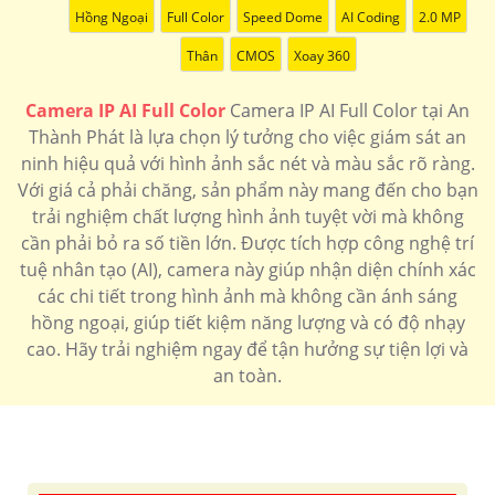
Hồng Ngoại
Full Color
Speed Dome
AI Coding
2.0 MP
'
Thân
CMOS
Xoay 360
Camera IP AI Full Color
Camera IP AI Full Color tại An
Thành Phát là lựa chọn lý tưởng cho việc giám sát an
ninh hiệu quả với hình ảnh sắc nét và màu sắc rõ ràng.
Với giá cả phải chăng, sản phẩm này mang đến cho bạn
trải nghiệm chất lượng hình ảnh tuyệt vời mà không
cần phải bỏ ra số tiền lớn. Được tích hợp công nghệ trí
tuệ nhân tạo (AI), camera này giúp nhận diện chính xác
các chi tiết trong hình ảnh mà không cần ánh sáng
hồng ngoại, giúp tiết kiệm năng lượng và có độ nhạy
cao. Hãy trải nghiệm ngay để tận hưởng sự tiện lợi và
an toàn.