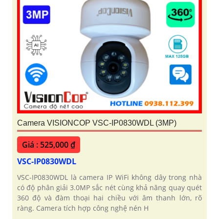
Camera VISIONCOP VSC-IP0830WDL (3MP)
Giá : 525,000 ₫
VSC-IP0830WDL
VSC-IP0830WDL là camera IP WiFi không dây trong nhà
có độ phân giải 3.0MP sắc nét cùng khả năng quay quét
360 độ và đàm thoại hai chiều với âm thanh lớn, rõ
ràng. Camera tích hợp công nghệ nén H