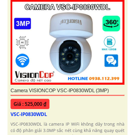
Camera VISIONCOP VSC-IP0830WDL (3MP)
Giá : 525,000 ₫
VSC-IP0830WDL
VSC-IP0830WDL là camera IP WiFi không dây trong nhà
có độ phân giải 3.0MP sắc nét cùng khả năng quay quét