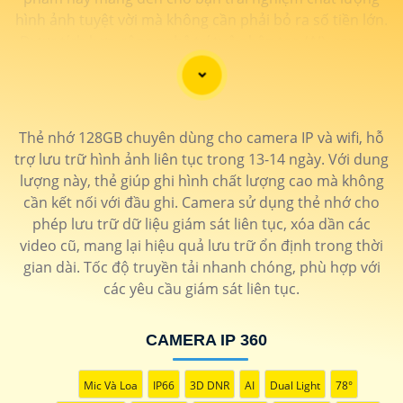
hình ảnh tuyệt vời mà không cần phải bỏ ra số tiền lớn.
Được tích hợp công nghệ trí tuệ nhân tạo (AI), camera
này giúp nhận diện chính xác các chi tiết trong hình
ảnh mà không cần ánh sáng hồng ngoại, giúp tiết kiệm
năng lượng và có độ nhạy cao. Hãy trải nghiệm ngay để
tận hưởng sự tiện lợi và an toàn.
Thẻ nhớ 128GB chuyên dùng cho camera IP và wifi, hỗ
trợ lưu trữ hình ảnh liên tục trong 13-14 ngày. Với dung
lượng này, thẻ giúp ghi hình chất lượng cao mà không
cần kết nối với đầu ghi. Camera sử dụng thẻ nhớ cho
phép lưu trữ dữ liệu giám sát liên tục, xóa dần các
video cũ, mang lại hiệu quả lưu trữ ổn định trong thời
gian dài. Tốc độ truyền tải nhanh chóng, phù hợp với
các yêu cầu giám sát liên tục.
CAMERA IP 360
Mic Và Loa
IP66
3D DNR
AI
Dual Light
78°