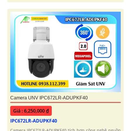
Camera UNV IPC672LR-ADUPKF40
Giá : 6,250,000 ₫
IPC672LR-ADUPKF40
Camera IPC672LR-ADUPKF40 tích hợp công nghệ nguồn