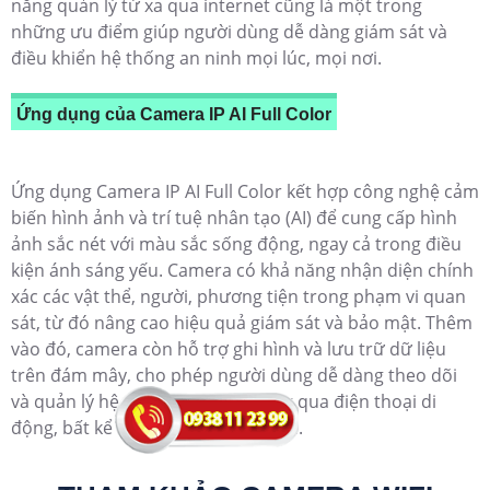
năng quản lý từ xa qua internet cũng là một trong
những ưu điểm giúp người dùng dễ dàng giám sát và
điều khiển hệ thống an ninh mọi lúc, mọi nơi.
Ứng dụng của Camera IP AI Full Color
Ứng dụng Camera IP AI Full Color kết hợp công nghệ cảm
biến hình ảnh và trí tuệ nhân tạo (AI) để cung cấp hình
ảnh sắc nét với màu sắc sống động, ngay cả trong điều
kiện ánh sáng yếu. Camera có khả năng nhận diện chính
xác các vật thể, người, phương tiện trong phạm vi quan
sát, từ đó nâng cao hiệu quả giám sát và bảo mật. Thêm
vào đó, camera còn hỗ trợ ghi hình và lưu trữ dữ liệu
trên đám mây, cho phép người dùng dễ dàng theo dõi
và quản lý hệ thống an ninh thông qua điện thoại di
động, bất kể thời gian hay địa điểm.