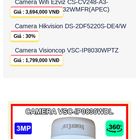
Camera Wifi Ezviz CS-CV248-A3-
32WMFR(APEC)
Giá : 3,694,000 VNĐ
Camera Hikvision DS-2DF5220S-DE4/W
Giá : 30%
Camera Visioncop VSC-IP8030WPTZ
Giá : 1,799,000 VNĐ