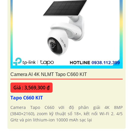
Camera AI 4K NLMT Tapo C660 KIT
Giá : 3,569,300 ₫
Tapo C660 KIT
Camera Tapo C660 với độ phân giải 4K 8MP
(3840×2160), zoom kỹ thuật số 18×, kết nối Wi-Fi 2. 4/5
GHz và pin lithium-ion 10000 mAh sạc lại