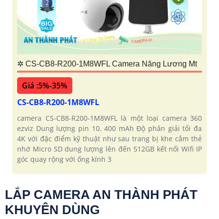
✲ CS-CB8-R200-1M8WFL Camera Năng Lương Mt
Giá :5%-35%
CS-CB8-R200-1M8WFL
camera CS-CB8-R200-1M8WFL là một loại camera 360
ezviz Dung lượng pin 10. 400 mAh Độ phân giải tối đa
4K với đặc điểm kỹ thuật như sau trang bị khe cắm thẻ
nhớ Micro SD dung lượng lên đến 512GB kết nối Wifi IP
góc quay rộng với ống kính 3
LẮP CAMERA AN THÀNH PHÁT
KHUYÊN DÙNG