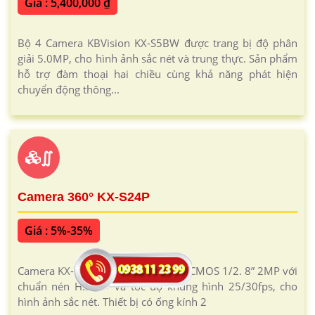
Giá : 5,400,000 ₫
Bộ 4 Camera KBVision KX-S5BW được trang bị độ phân
giải 5.0MP, cho hình ảnh sắc nét và trung thực. Sản phẩm
hỗ trợ đàm thoại hai chiều cùng khả năng phát hiện
chuyển động thông...
∬
Camera 360° KX-S24P
Giá : 5%-35%
Camera KX-S24P trang bị cảm biến CMOS 1/2. 8” 2MP với
chuẩn nén H.265+ và tốc độ khung hình 25/30fps, cho
hình ảnh sắc nét. Thiết bị có ống kính 2