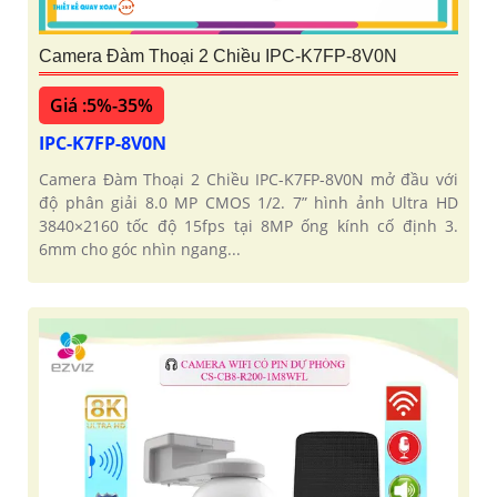
Camera Đàm Thoại 2 Chiều IPC-K7FP-8V0N
Giá :5%-35%
IPC-K7FP-8V0N
Camera Đàm Thoại 2 Chiều IPC-K7FP-8V0N mở đầu với
độ phân giải 8.0 MP CMOS 1/2. 7” hình ảnh Ultra HD
3840×2160 tốc độ 15fps tại 8MP ống kính cố định 3.
6mm cho góc nhìn ngang...