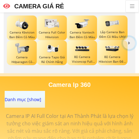
CAMERA GIÁ RẺ
Lắp Camera Ban
Camera Kbvision
Camera Full Color
Camera Vantech
Đêm Có Màu UNV
Ban Đêm Có Màu
Hikvision
Ban Đêm Có Màu
Bộ Camera
Bộ Camera
Camera
Camera Tapo Giá
Visioncop Full
Hikvision Ban Đêm
Hdparagon Có
Rẻ Chính Hãng
Color
Có Màu
Màu Ban Đêm
Camera Ip 360
Camera IP AI Full Color tại An Thành Phát là lựa chọn lý
tưởng cho việc giám sát an ninh hiệu quả với hình ảnh
sắc nét và màu sắc rõ ràng. Với giá cả phải chăng, sản
phẩm này mang đến cho bạn trải nghiệm chất lượng