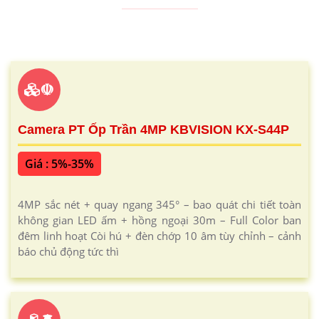
☫
Camera PT Ốp Trần 4MP KBVISION KX-S44P
Giá : 5%-35%
4MP sắc nét + quay ngang 345° – bao quát chi tiết toàn
không gian LED ấm + hồng ngoại 30m – Full Color ban
đêm linh hoạt Còi hú + đèn chớp 10 âm tùy chỉnh – cảnh
báo chủ động tức thì