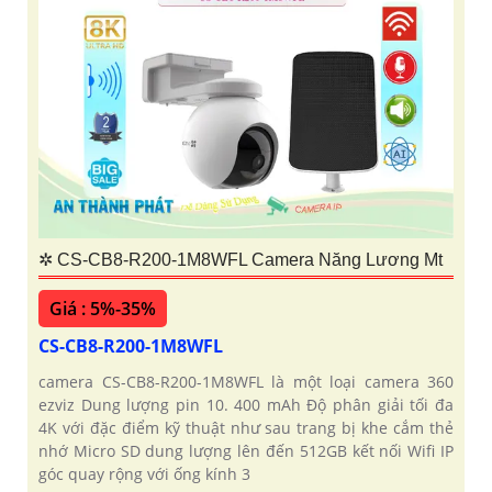
✲ CS-CB8-R200-1M8WFL Camera Năng Lương Mt
Giá : 5%-35%
CS-CB8-R200-1M8WFL
camera CS-CB8-R200-1M8WFL là một loại camera 360
ezviz Dung lượng pin 10. 400 mAh Độ phân giải tối đa
4K với đặc điểm kỹ thuật như sau trang bị khe cắm thẻ
nhớ Micro SD dung lượng lên đến 512GB kết nối Wifi IP
góc quay rộng với ống kính 3