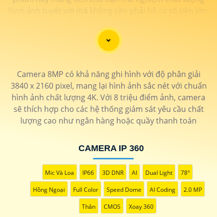
hình ảnh tuyệt vời mà không cần phải bỏ ra số tiền lớn.
Được tích hợp công nghệ trí tuệ nhân tạo (AI), camera
này giúp nhận diện chính xác các chi tiết trong hình
ảnh mà không cần ánh sáng hồng ngoại, giúp tiết kiệm
năng lượng và có độ nhạy cao. Hãy trải nghiệm ngay để
tận hưởng sự tiện lợi và an toàn.
Camera 8MP có khả năng ghi hình với độ phân giải
3840 x 2160 pixel, mang lại hình ảnh sắc nét với chuẩn
hình ảnh chất lượng 4K. Với 8 triệu điểm ảnh, camera
sẽ thích hợp cho các hệ thống giám sát yêu cầu chất
lượng cao như ngân hàng hoặc quầy thanh toán
CAMERA IP 360
Mic Và Loa
IP66
3D DNR
AI
Dual Light
78°
Hồng Ngoại
Full Color
Speed Dome
AI Coding
2.0 MP
Thân
CMOS
Xoay 360