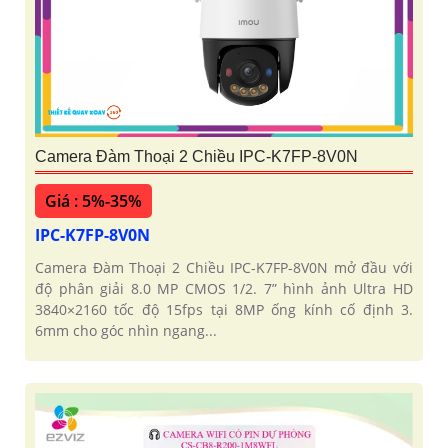
Camera Đàm Thoại 2 Chiều IPC-K7FP-8V0N
Giá : 5%-35%
IPC-K7FP-8V0N
Camera Đàm Thoại 2 Chiều IPC-K7FP-8V0N mở đầu với
độ phân giải 8.0 MP CMOS 1/2. 7” hình ảnh Ultra HD
3840×2160 tốc độ 15fps tại 8MP ống kính cố định 3.
6mm cho góc nhìn ngang...