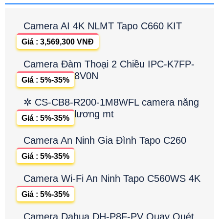
Camera AI 4K NLMT Tapo C660 KIT
Giá : 3,569,300 VNĐ
Camera Đàm Thoại 2 Chiều IPC-K7FP-
8V0N
Giá : 5%-35%
✲ CS-CB8-R200-1M8WFL camera năng
lương mt
Giá : 5%-35%
Camera An Ninh Gia Đình Tapo C260
Giá : 5%-35%
Camera Wi-Fi An Ninh Tapo C560WS 4K
Giá : 5%-35%
Camera Dahua DH-P8F-PV Quay Quét