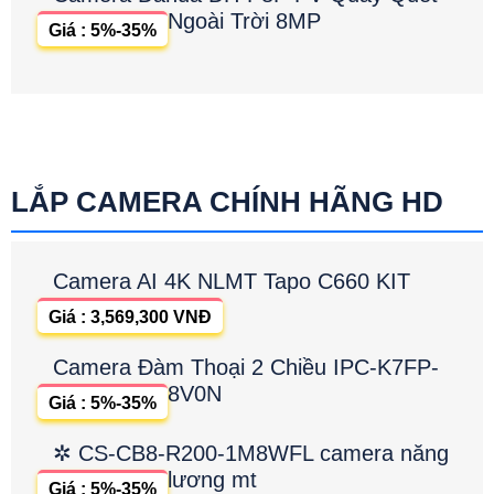
Ngoài Trời 8MP
Giá : 5%-35%
LẮP CAMERA CHÍNH HÃNG HD
Camera AI 4K NLMT Tapo C660 KIT
Giá : 3,569,300 VNĐ
Camera Đàm Thoại 2 Chiều IPC-K7FP-
8V0N
Giá : 5%-35%
✲ CS-CB8-R200-1M8WFL camera năng
lương mt
Giá : 5%-35%