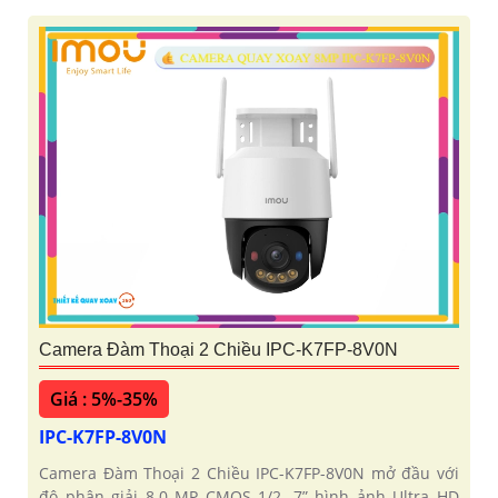
Camera Đàm Thoại 2 Chiều IPC-K7FP-8V0N
Giá : 5%-35%
IPC-K7FP-8V0N
Camera Đàm Thoại 2 Chiều IPC-K7FP-8V0N mở đầu với
độ phân giải 8.0 MP CMOS 1/2. 7” hình ảnh Ultra HD