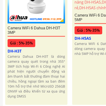
Camera WiFi 6 D
5MP
Camera WiFi 6 Dahua DH-H3T
Giá : 5%-35%
3MP
DH-H5AS
Giá : 5%-35%
Camera WiFi 6 Da
dòng camera quay 
DH-H3T
nhà 5MP hỗ trợ Wi-F
Camera Dahua DH-H3T là dòng
camera quay quét trong nhà 355°
3MP tích hợp Wi-Fi 6 Công nghệ AI
phát hiện người chuyển động và
âm thanh bất thường đàm thoại hai
chiều, hồng ngoại tầm xa ban đêm
10m hỗ trợ thẻ nhớ MicroSD 256GB
ONVIF và điều khiển từ xa qua ứng
dụng DMSS