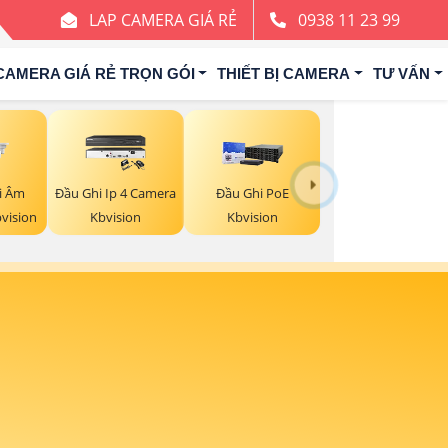
LAP CAMERA GIÁ RẺ
0938 11 23 99
CAMERA GIÁ RẺ TRỌN GÓI
THIẾT BỊ CAMERA
TƯ VẤN
i Âm
Đầu Ghi Ip 4 Camera
Đầu Ghi PoE
bvision
Kbvision
Kbvision