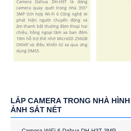
Camera Dahua DH-H3T là dòng
camera quay quét trong nhà 355°
3MP tích hợp Wi-Fi 6 Công nghệ AI
phát hiện người chuyển động và
âm thanh bất thường đàm thoại hai
chiều, hồng ngoại tầm xa ban đêm
10m hỗ trợ thẻ nhớ MicroSD 256GB
ONVIF và điều khiển từ xa qua ứng
dụng DMSS
LẮP CAMERA TRONG NHÀ HÌNH
ẢNH SẮT NÉT
Camera WiFi 6 Dahua DH-H3T 3MP