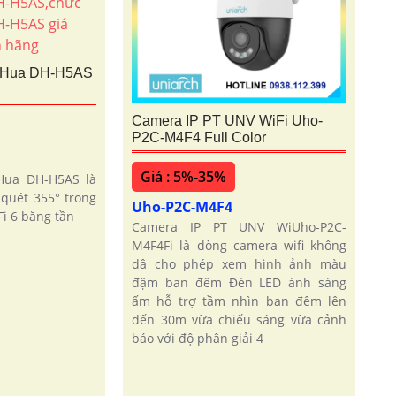
aHua DH-H5AS
Camera IP PT UNV WiFi Uho-
P2C-M4F4 Full Color
Giá : 5%-35%
Hua DH-H5AS là
quét 355° trong
Uho-P2C-M4F4
i 6 băng tần
Camera IP PT UNV WiUho-P2C-
M4F4Fi là dòng camera wifi không
dâ cho phép xem hình ảnh màu
đậm ban đêm Đèn LED ánh sáng
ấm hỗ trợ tầm nhìn ban đêm lên
đến 30m vừa chiếu sáng vừa cảnh
báo với độ phân giải 4