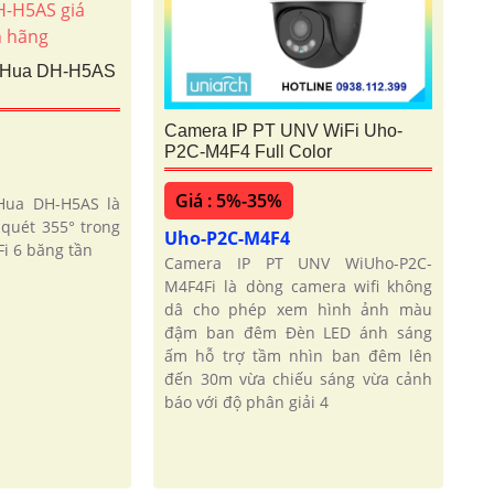
aHua DH-H5AS
Camera IP PT UNV WiFi Uho-
P2C-M4F4 Full Color
Giá : 5%-35%
Hua DH-H5AS là
quét 355° trong
Uho-P2C-M4F4
i 6 băng tần
Camera IP PT UNV WiUho-P2C-
M4F4Fi là dòng camera wifi không
dâ cho phép xem hình ảnh màu
đậm ban đêm Đèn LED ánh sáng
ấm hỗ trợ tầm nhìn ban đêm lên
đến 30m vừa chiếu sáng vừa cảnh
báo với độ phân giải 4