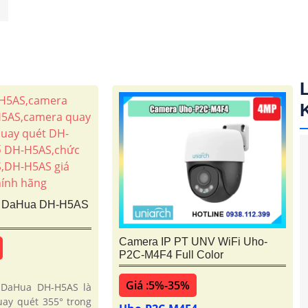
6 DaHua DH-H5AS
Camera IP PT UNV WiFi Uho-
P2C-M4F4 Full Color
Giá :5%-35%
 DaHua DH-H5AS là
ay quét 355° trong