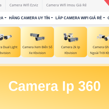
a
Camera Wifi Ezviz
Camera Wifi Imou Giá Rẻ
RA
HÃNG CAMERA UY TÍN
LẮP CAMERA WIFI GIÁ RẺ
a Dual Light
Camera Xem Biển Số
Camera 2k Ip
Camera Gh
bvision
Xe Kbvision
Kbvision
Ngoài Trời K
Camera Ip 360