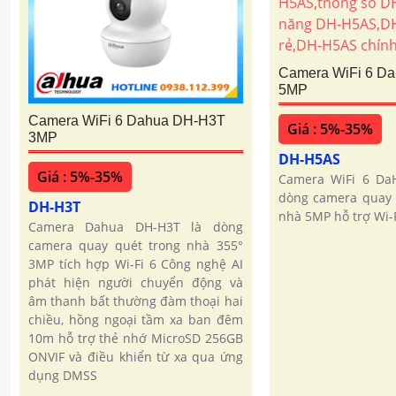
Camera WiFi 6 D
5MP
Camera WiFi 6 Dahua DH-H3T
Giá : 5%-35%
3MP
DH-H5AS
Giá : 5%-35%
Camera WiFi 6 Da
dòng camera quay 
DH-H3T
nhà 5MP hỗ trợ Wi-F
Camera Dahua DH-H3T là dòng
camera quay quét trong nhà 355°
3MP tích hợp Wi-Fi 6 Công nghệ AI
phát hiện người chuyển động và
âm thanh bất thường đàm thoại hai
chiều, hồng ngoại tầm xa ban đêm
10m hỗ trợ thẻ nhớ MicroSD 256GB
ONVIF và điều khiển từ xa qua ứng
dụng DMSS