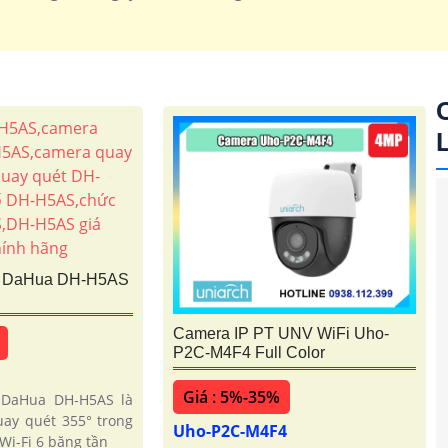
6 DaHua DH-H5AS
Camera IP PT UNV WiFi Uho-
P2C-M4F4 Full Color
Giá : 5%-35%
 DaHua DH-H5AS là
ay quét 355° trong
Uho-P2C-M4F4
'
Wi-Fi 6 băng tần