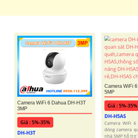
Camera WiFi 
5MP
Camera WiFi 6 Dahua DH-H3T
Giá : 5%-35%
3MP
DH-H5AS
Giá : 5%-35%
Camera WiFi 6
dòng camera qu
DH-H3T
nhà 5MP hỗ trợ 