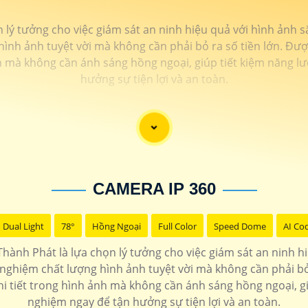
n lý tưởng cho việc giám sát an ninh hiệu quả với hình ảnh s
h ảnh tuyệt vời mà không cần phải bỏ ra số tiền lớn. Được
nh mà không cần ánh sáng hồng ngoại, giúp tiết kiệm năng l
hưởng sự tiện lợi và an toàn.
CAMERA IP 360
Dual Light
78°
Hồng Ngoại
Full Color
Speed Dome
AI Co
 Thành Phát là lựa chọn lý tưởng cho việc giám sát an ninh h
ghiệm chất lượng hình ảnh tuyệt vời mà không cần phải bỏ 
chi tiết trong hình ảnh mà không cần ánh sáng hồng ngoại, gi
nghiệm ngay để tận hưởng sự tiện lợi và an toàn.