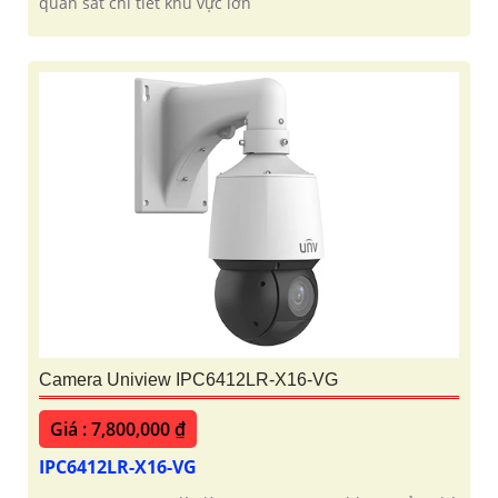
quan sát chi tiết khu vực lớn
Camera Uniview IPC6412LR-X16-VG
Giá : 7,800,000 ₫
IPC6412LR-X16-VG