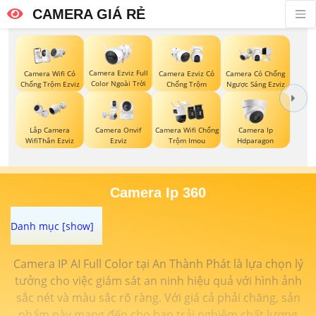
CAMERA GIÁ RẺ
Camera Ezviz Full
Camera Wifi Có
Camera Ezviz Có
Camera Có Chống
Color Ngoài Trời
Chống Trộm Ezviz
Chống Trộm
Ngược Sáng Ezviz
Lắp Camera
Camera Onvif
Camera Wifi Chống
Camera Ip
WifiThân Ezviz
Ezviz
Trộm Imou
Hdparagon
Camera Ip 360
Camera IP AI Full Color tại An Thành Phát là lựa chọn lý
tưởng cho việc giám sát an ninh hiệu quả với hình ảnh
sắc nét và màu sắc rõ ràng. Với giá cả phải chăng, sản
phẩm này mang đến cho bạn trải nghiệm chất lượng