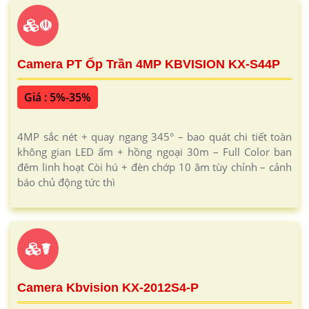
☫
Camera PT Ốp Trần 4MP KBVISION KX-S44P
Giá : 5%-35%
4MP sắc nét + quay ngang 345° – bao quát chi tiết toàn
không gian LED ấm + hồng ngoại 30m – Full Color ban
đêm linh hoạt Còi hú + đèn chớp 10 âm tùy chỉnh – cảnh
báo chủ động tức thì
☤
Camera Kbvision KX-2012S4-P