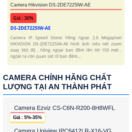
Camera Hikvision DS-2DE7225IW-AE
Giá : 30%
DS-2DE7225IW-AE
Camera IP Speed Dome hồng ngoại 2.0 Megapixel
HIKVISION DS-2DE7225IW-AE hình ảnh siêu nét zoom
xoay 360 độ , hồng ngoại ban đêm lên tới 150 mét ,
ngoài ra còn quan sát rõ ban đêm...
CAMERA CHÍNH HÃNG CHẤT
LƯỢNG TẠI AN THÀNH PHÁT
Camera Ezviz CS-C6N-R200-8H8WFL
Giá : 5%-35%
Camera Uniview IPC6412LR-X16-VG