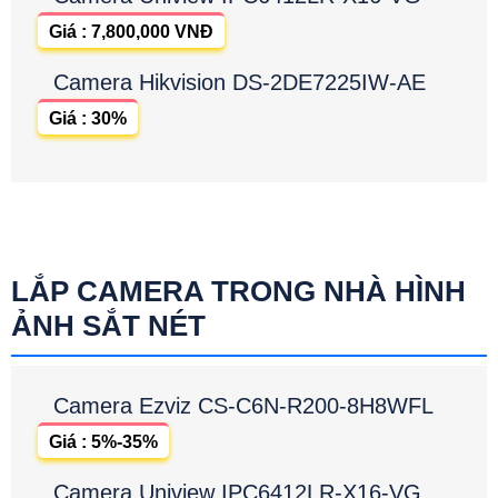
Giá : 7,800,000 VNĐ
Camera Hikvision DS-2DE7225IW-AE
Giá : 30%
LẮP CAMERA TRONG NHÀ HÌNH
ẢNH SẮT NÉT
Camera Ezviz CS-C6N-R200-8H8WFL
Giá : 5%-35%
Camera Uniview IPC6412LR-X16-VG