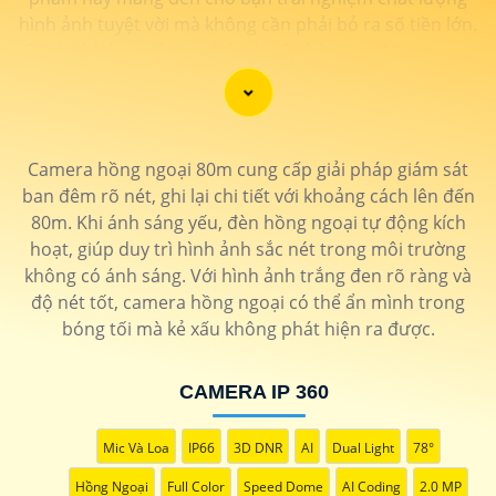
hình ảnh tuyệt vời mà không cần phải bỏ ra số tiền lớn.
Được tích hợp công nghệ trí tuệ nhân tạo (AI), camera
này giúp nhận diện chính xác các chi tiết trong hình
ảnh mà không cần ánh sáng hồng ngoại, giúp tiết kiệm
năng lượng và có độ nhạy cao. Hãy trải nghiệm ngay để
tận hưởng sự tiện lợi và an toàn.
Camera hồng ngoại 80m cung cấp giải pháp giám sát
ban đêm rõ nét, ghi lại chi tiết với khoảng cách lên đến
80m. Khi ánh sáng yếu, đèn hồng ngoại tự động kích
hoạt, giúp duy trì hình ảnh sắc nét trong môi trường
không có ánh sáng. Với hình ảnh trắng đen rõ ràng và
độ nét tốt, camera hồng ngoại có thể ẩn mình trong
bóng tối mà kẻ xấu không phát hiện ra được.
CAMERA IP 360
Mic Và Loa
IP66
3D DNR
AI
Dual Light
78°
Hồng Ngoại
Full Color
Speed Dome
AI Coding
2.0 MP