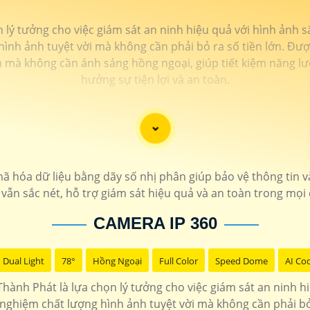
n lý tưởng cho việc giám sát an ninh hiệu quả với hình ảnh s
h ảnh tuyệt vời mà không cần phải bỏ ra số tiền lớn. Được
nh mà không cần ánh sáng hồng ngoại, giúp tiết kiệm năng l
hưởng sự tiện lợi và an toàn.
hóa dữ liệu bằng dãy số nhị phân giúp bảo vệ thông tin và d
vẫn sắc nét, hỗ trợ giám sát hiệu quả và an toàn trong mọi 
CAMERA IP 360
Dual Light
78°
Hồng Ngoại
Full Color
Speed Dome
AI Co
 Thành Phát là lựa chọn lý tưởng cho việc giám sát an ninh h
ghiệm chất lượng hình ảnh tuyệt vời mà không cần phải bỏ 