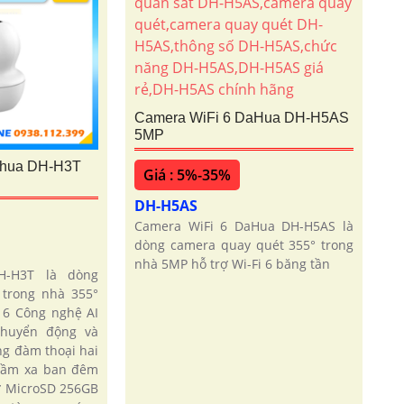
Camera WiFi 6 DaHua DH-H5AS
5MP
ahua DH-H3T
Giá : 5%-35%
DH-H5AS
Camera WiFi 6 DaHua DH-H5AS là
dòng camera quay quét 355° trong
nhà 5MP hỗ trợ Wi-Fi 6 băng tần
H-H3T là dòng
trong nhà 355°
 6 Công nghệ AI
chuyển động và
g đàm thoại hai
 tầm xa ban đêm
ớ MicroSD 256GB