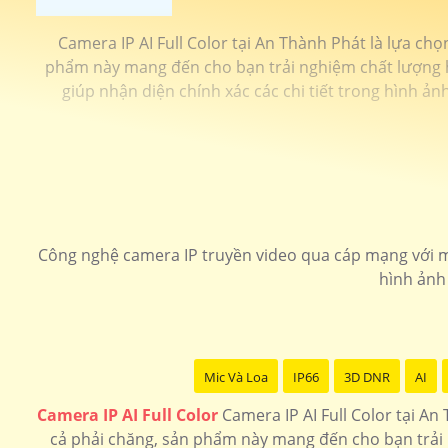
Camera IP AI Full Color tại An Thành Phát là lựa chọ
phẩm này mang đến cho bạn trải nghiệm chất lượng hìn
giúp nhận diện chính xác các chi tiết trong hình ả
Công nghệ camera IP truyền video qua cáp mạng với mã 
hình ảnh 
Mic Và Loa
IP66
3D DNR
AI
Camera IP AI Full Color
Camera IP AI Full Color tại An
cả phải chăng, sản phẩm này mang đến cho bạn trải n