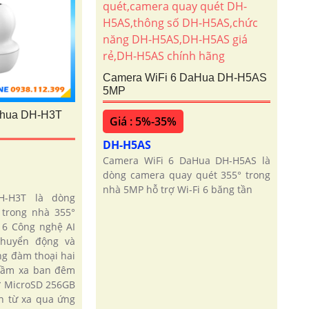
Camera WiFi 6 DaHua DH-H5AS
5MP
ahua DH-H3T
Giá : 5%-35%
DH-H5AS
Camera WiFi 6 DaHua DH-H5AS là
dòng camera quay quét 355° trong
nhà 5MP hỗ trợ Wi-Fi 6 băng tần
H-H3T là dòng
trong nhà 355°
 6 Công nghệ AI
chuyển động và
g đàm thoại hai
 tầm xa ban đêm
ớ MicroSD 256GB
n từ xa qua ứng