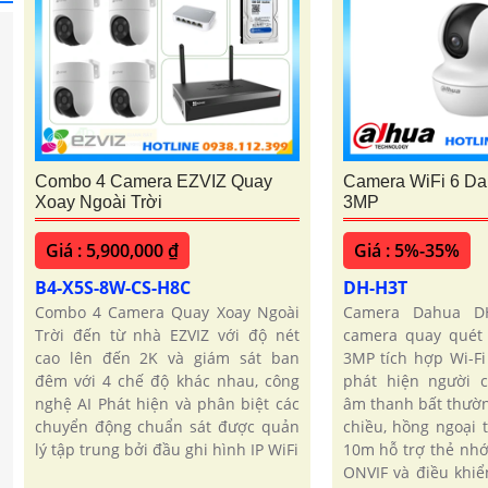
Combo 4 Camera EZVIZ Quay
Camera WiFi 6 D
Xoay Ngoài Trời
3MP
Giá : 5,900,000 ₫
Giá : 5%-35%
B4-X5S-8W-CS-H8C
DH-H3T
Combo 4 Camera Quay Xoay Ngoài
Camera Dahua D
Trời đến từ nhà EZVIZ với độ nét
camera quay quét 
cao lên đến 2K và giám sát ban
3MP tích hợp Wi-Fi
đêm với 4 chế độ khác nhau, công
phát hiện người 
nghệ AI Phát hiện và phân biệt các
âm thanh bất thườn
chuyển động chuẩn sát được quản
chiều, hồng ngoại
lý tập trung bởi đầu ghi hình IP WiFi
10m hỗ trợ thẻ nh
ONVIF và điều khiể