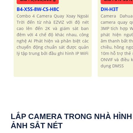
B4-X5S-8W-CS-H8C
DH-H3T
Combo 4 Camera Quay Xoay Ngoài
Camera Dahua
Trời đến từ nhà EZVIZ với độ nét
camera quay q
cao lên đến 2K và giám sát ban
3MP tích hợp W
đêm với 4 chế độ khác nhau, công
phát hiện ngư
nghệ AI Phát hiện và phân biệt các
âm thanh bất t
chuyển động chuẩn sát được quản
chiều, hồng ng
lý tập trung bởi đầu ghi hình IP WiFi
10m hỗ trợ thẻ
ONVIF và điều 
dụng DMSS
LẮP CAMERA TRONG NHÀ HÌNH
ẢNH SẮT NÉT