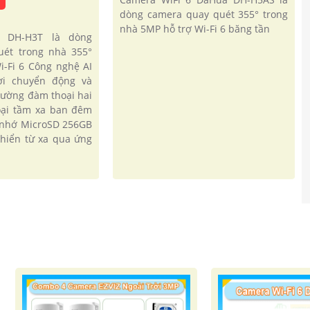
dòng camera quay quét 355° trong
nhà 5MP hỗ trợ Wi-Fi 6 băng tần
 DH-H3T là dòng
uét trong nhà 355°
i-Fi 6 Công nghệ AI
ời chuyển động và
hường đàm thoại hai
oại tầm xa ban đêm
 nhớ MicroSD 256GB
khiển từ xa qua ứng