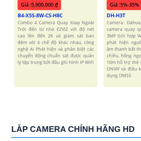
Giá :5,900,000 ₫
Giá :5%-35%
B4-X5S-8W-CS-H8C
DH-H3T
Combo 4 Camera Quay Xoay Ngoài
Camera Dahua
Trời đến từ nhà EZVIZ với độ nét
camera quay q
cao lên đến 2K và giám sát ban
3MP tích hợp W
đêm với 4 chế độ khác nhau, công
phát hiện ngư
nghệ AI Phát hiện và phân biệt các
âm thanh bất t
chuyển động chuẩn sát được quản
chiều, hồng ng
lý tập trung bởi đầu ghi hình IP WiFi
10m hỗ trợ thẻ
ONVIF và điều 
dụng DMSS
LẮP CAMERA CHÍNH HÃNG HD