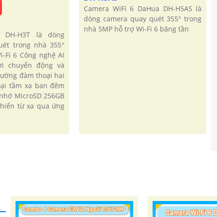
Camera WiFi 6 DaHua DH-H5AS là
dòng camera quay quét 355° trong
nhà 5MP hỗ trợ Wi-Fi 6 băng tần
 DH-H3T là dòng
uét trong nhà 355°
i-Fi 6 Công nghệ AI
ời chuyển động và
hường đàm thoại hai
oại tầm xa ban đêm
 nhớ MicroSD 256GB
khiển từ xa qua ứng