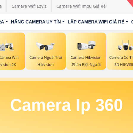
a
Camera Wifi Ezviz
Camera Wifi Imou Giá Rẻ
RA
HÃNG CAMERA UY TÍN
LẮP CAMERA WIFI GIÁ RẺ
Camea Wifi
Camera Ngoài Trời
Camera Hikvision
Camera Có T
vision 2K
Hikvision
Phân Biệt Người
SD HIKVIS
Camera Ip 360