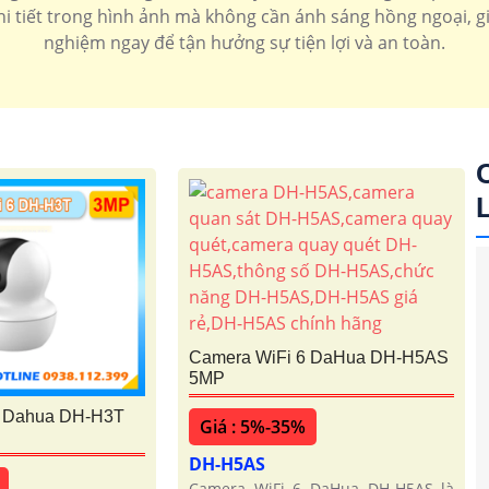
chi tiết trong hình ảnh mà không cần ánh sáng hồng ngoại, gi
nghiệm ngay để tận hưởng sự tiện lợi và an toàn.
Camera WiFi 6 DaHua DH-H5AS
5MP
6 Dahua DH-H3T
Giá : 5%-35%
DH-H5AS
'
Camera WiFi 6 DaHua DH-H5AS là