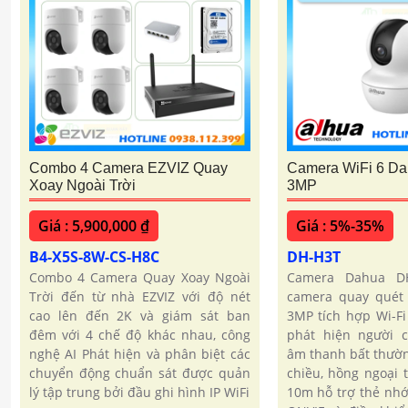
Combo 4 Camera EZVIZ Quay
Camera WiFi 6 D
Xoay Ngoài Trời
3MP
Giá : 5,900,000 ₫
Giá : 5%-35%
B4-X5S-8W-CS-H8C
DH-H3T
Combo 4 Camera Quay Xoay Ngoài
Camera Dahua D
Trời đến từ nhà EZVIZ với độ nét
camera quay quét 
cao lên đến 2K và giám sát ban
3MP tích hợp Wi-Fi
đêm với 4 chế độ khác nhau, công
phát hiện người 
nghệ AI Phát hiện và phân biệt các
âm thanh bất thườn
chuyển động chuẩn sát được quản
chiều, hồng ngoại
lý tập trung bởi đầu ghi hình IP WiFi
10m hỗ trợ thẻ nh