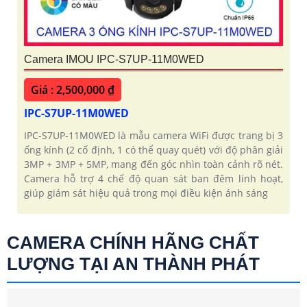
Camera IMOU IPC-S7UP-11M0WED
Giá : 2,500,000 ₫
IPC-S7UP-11M0WED
IPC-S7UP-11M0WED là mẫu camera WiFi được trang bị 3
ống kính (2 cố định, 1 có thể quay quét) với độ phân giải
3MP + 3MP + 5MP, mang đến góc nhìn toàn cảnh rõ nét.
Camera hỗ trợ 4 chế độ quan sát ban đêm linh hoạt,
giúp giám sát hiệu quả trong mọi điều kiện ánh sáng
CAMERA CHÍNH HÃNG CHẤT
LƯỢNG TẠI AN THÀNH PHÁT