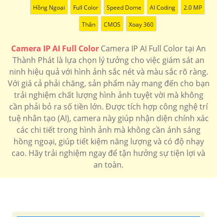
Hồng Ngoại
Full Color
Speed Dome
AI Coding
2.0 MP
'
Thân
CMOS
Xoay 360
Camera IP AI Full Color
Camera IP AI Full Color tại An
Thành Phát là lựa chọn lý tưởng cho việc giám sát an
ninh hiệu quả với hình ảnh sắc nét và màu sắc rõ ràng.
Với giá cả phải chăng, sản phẩm này mang đến cho bạn
trải nghiệm chất lượng hình ảnh tuyệt vời mà không
cần phải bỏ ra số tiền lớn. Được tích hợp công nghệ trí
tuệ nhân tạo (AI), camera này giúp nhận diện chính xác
các chi tiết trong hình ảnh mà không cần ánh sáng
hồng ngoại, giúp tiết kiệm năng lượng và có độ nhạy
cao. Hãy trải nghiệm ngay để tận hưởng sự tiện lợi và
an toàn.