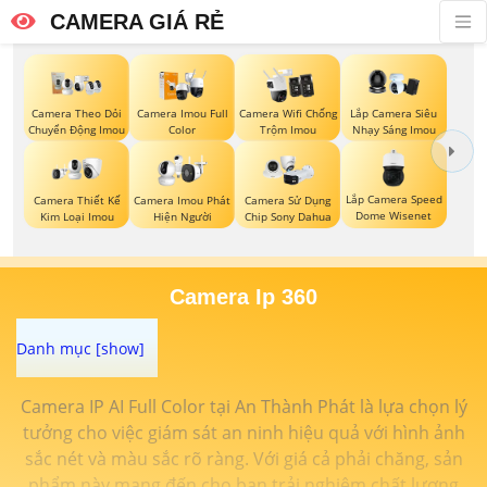
CAMERA GIÁ RẺ
Camera Theo Dỏi
Camera Imou Full
Camera Wifi Chống
Lắp Camera Siêu
Chuyển Động Imou
Color
Trộm Imou
Nhạy Sáng Imou
Lắp Camera Speed
Camera Thiết Kế
Camera Imou Phát
Camera Sử Dụng
Dome Wisenet
Kim Loại Imou
Hiện Người
Chip Sony Dahua
Camera Ip 360
Camera IP AI Full Color tại An Thành Phát là lựa chọn lý
tưởng cho việc giám sát an ninh hiệu quả với hình ảnh
sắc nét và màu sắc rõ ràng. Với giá cả phải chăng, sản
phẩm này mang đến cho bạn trải nghiệm chất lượng