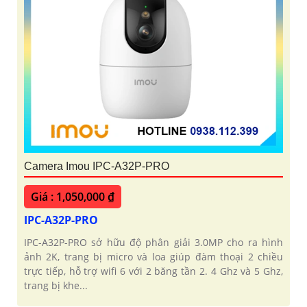
Camera Imou IPC-A32P-PRO
Giá : 1,050,000 ₫
IPC-A32P-PRO
IPC-A32P-PRO sở hữu độ phân giải 3.0MP cho ra hình
ảnh 2K, trang bị micro và loa giúp đàm thoại 2 chiều
trực tiếp, hỗ trợ wifi 6 với 2 băng tần 2. 4 Ghz và 5 Ghz,
trang bị khe...