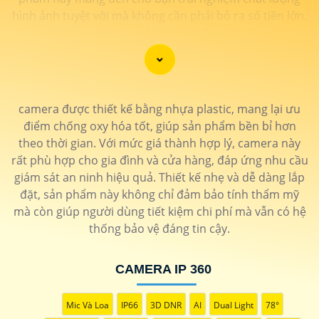
hình ảnh tuyệt vời mà không cần phải bỏ ra số tiền lớn.
Được tích hợp công nghệ trí tuệ nhân tạo (AI), camera
này giúp nhận diện chính xác các chi tiết trong hình
ảnh mà không cần ánh sáng hồng ngoại, giúp tiết kiệm
năng lượng và có độ nhạy cao. Hãy trải nghiệm ngay để
tận hưởng sự tiện lợi và an toàn.
camera được thiết kế bằng nhựa plastic, mang lại ưu
điểm chống oxy hóa tốt, giúp sản phẩm bền bỉ hơn
theo thời gian. Với mức giá thành hợp lý, camera này
rất phù hợp cho gia đình và cửa hàng, đáp ứng nhu cầu
giám sát an ninh hiệu quả. Thiết kế nhẹ và dễ dàng lắp
đặt, sản phẩm này không chỉ đảm bảo tính thẩm mỹ
mà còn giúp người dùng tiết kiệm chi phí mà vẫn có hệ
thống bảo vệ đáng tin cậy.
CAMERA IP 360
Mic Và Loa
IP66
3D DNR
AI
Dual Light
78°