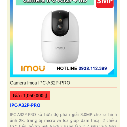
Camera Imou IPC-A32P-PRO
Giá : 1,050,000 ₫
IPC-A32P-PRO
IPC-A32P-PRO sở hữu độ phân giải 3.0MP cho ra hình
ảnh 2K, trang bị micro và loa giúp đàm thoại 2 chiều
trực tiếp, hỗ trợ wifi 6 với 2 băng tần 2. 4 Ghz và 5 Ghz,