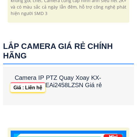
không góc chết. Camera cung cấp hình ảnh siêu nét 2K+
và có màu sắc cả ngày lẫn đêm, hỗ trợ công nghệ phát
hiện người SMD 3
LẮP CAMERA GIÁ RẺ CHÍNH
HÃNG
Camera IP PTZ Quay Xoay KX-
EAi2458LZSN Giá rẻ
Giá : Liên hệ