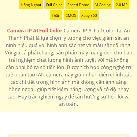
Hồng Ngoại
Full Color
Speed Dome
AI Coding
2.0 MP
'
Thân
CMOS
Xoay 360
Camera IP AI Full Color
Camera IP AI Full Color tại An
Thành Phát là lựa chọn lý tưởng cho việc giám sát an
ninh hiệu quả với hình ảnh sắc nét và màu sắc rõ ràng.
Với giá cả phải chăng, sản phẩm này mang đến cho bạn
trải nghiệm chất lượng hình ảnh tuyệt vời mà không
cần phải bỏ ra số tiền lớn. Được tích hợp công nghệ trí
tuệ nhân tạo (AI), camera này giúp nhận diện chính xác
các chi tiết trong hình ảnh mà không cần ánh sáng
hồng ngoại, giúp tiết kiệm năng lượng và có độ nhạy
cao. Hãy trải nghiệm ngay để tận hưởng sự tiện lợi và
an toàn.