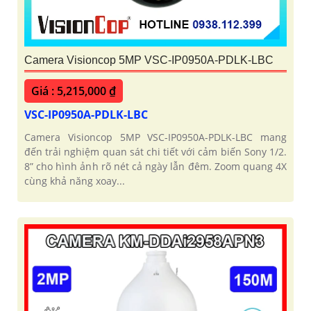
Camera Visioncop 5MP VSC-IP0950A-PDLK-LBC
Giá : 5,215,000 ₫
VSC-IP0950A-PDLK-LBC
Camera Visioncop 5MP VSC-IP0950A-PDLK-LBC mang
đến trải nghiệm quan sát chi tiết với cảm biến Sony 1/2.
8” cho hình ảnh rõ nét cả ngày lẫn đêm. Zoom quang 4X
cùng khả năng xoay...