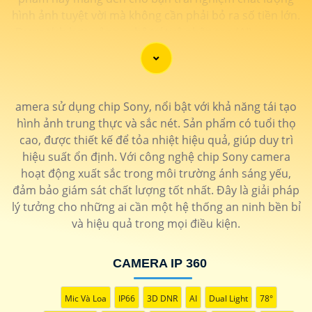
hình ảnh tuyệt vời mà không cần phải bỏ ra số tiền lớn.
Được tích hợp công nghệ trí tuệ nhân tạo (AI), camera
này giúp nhận diện chính xác các chi tiết trong hình
ảnh mà không cần ánh sáng hồng ngoại, giúp tiết kiệm
năng lượng và có độ nhạy cao. Hãy trải nghiệm ngay để
tận hưởng sự tiện lợi và an toàn.
amera sử dụng chip Sony, nổi bật với khả năng tái tạo
hình ảnh trung thực và sắc nét. Sản phẩm có tuổi thọ
cao, được thiết kế để tỏa nhiệt hiệu quả, giúp duy trì
hiệu suất ổn định. Với công nghệ chip Sony camera
hoạt động xuất sắc trong môi trường ánh sáng yếu,
đảm bảo giám sát chất lượng tốt nhất. Đây là giải pháp
lý tưởng cho những ai cần một hệ thống an ninh bền bỉ
và hiệu quả trong mọi điều kiện.
CAMERA IP 360
Mic Và Loa
IP66
3D DNR
AI
Dual Light
78°