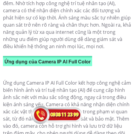
đêm. Nhờ tích hợp công nghệ trí tuệ nhân tạo (AI),
camera có thể nhận diện chính xác các đối tượng và
phát hiện sự cố kịp thời. Ánh sáng màu sắc tự nhiên giúp
quan sát trở nên rõ ràng và chân thực hơn. Ngoài ra, khả
năng quản lý từ xa qua internet cũng là một trong
những ưu điểm giúp người dùng dễ dàng giám sát và
điều khiển hệ thống an ninh mọi lúc, mọi nơi.
Ứng dụng của Camera IP AI Full Color
Ứng dụng Camera IP AI Full Color kết hợp công nghệ cảm
biến hình ảnh và trí tuệ nhân tạo (AI) để cung cấp hình
ảnh sắc nét với màu sắc sống động, ngay cả trong điều
kiện ánh sáng yếu. Camera có khả năng nhận diện chính
xác các vật thể, người, phương tiện trong phạm vi quan
sát, từ đó nâng cao hiệu quả giám sát và bảo mật. Thêm
vào đó, camera còn hỗ trợ ghi hình và lưu trữ dữ liệu
trên đám mây, cho phép người dùng dễ dàng theo dõi