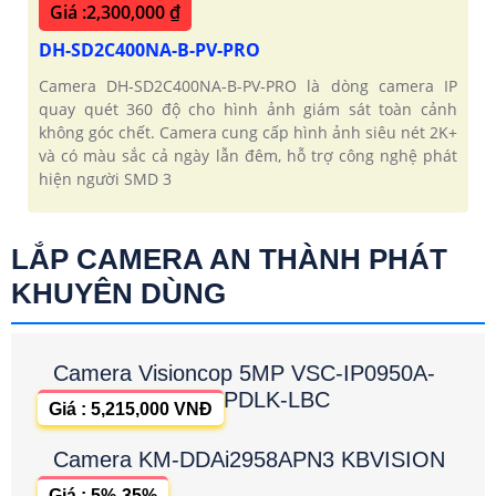
Giá :2,300,000 ₫
DH-SD2C400NA-B-PV-PRO
Camera DH-SD2C400NA-B-PV-PRO là dòng camera IP
quay quét 360 độ cho hình ảnh giám sát toàn cảnh
không góc chết. Camera cung cấp hình ảnh siêu nét 2K+
và có màu sắc cả ngày lẫn đêm, hỗ trợ công nghệ phát
hiện người SMD 3
LẮP CAMERA AN THÀNH PHÁT
KHUYÊN DÙNG
Camera Visioncop 5MP VSC-IP0950A-
PDLK-LBC
Giá : 5,215,000 VNĐ
Camera KM-DDAi2958APN3 KBVISION
Giá : 5%-35%