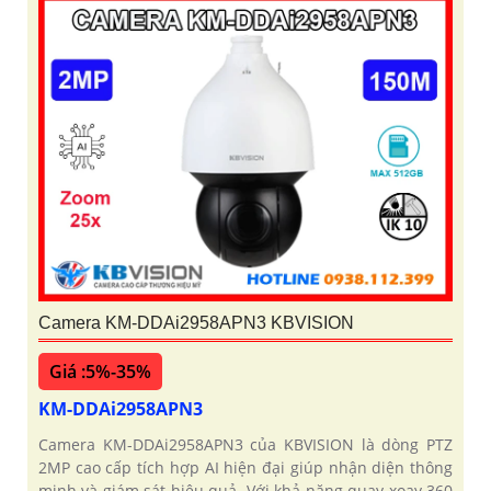
Camera KM-DDAi2958APN3 KBVISION
Giá :5%-35%
KM-DDAi2958APN3
Camera KM-DDAi2958APN3 của KBVISION là dòng PTZ
2MP cao cấp tích hợp AI hiện đại giúp nhận diện thông
minh và giám sát hiệu quả. Với khả năng quay xoay 360