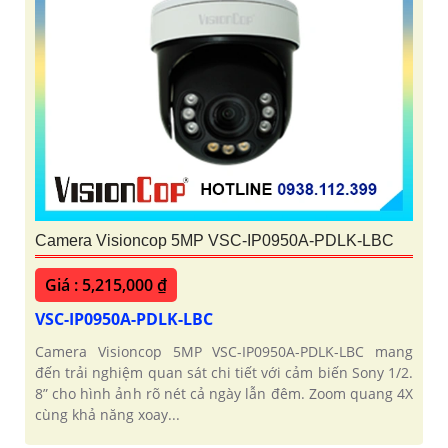
Camera Visioncop 5MP VSC-IP0950A-PDLK-LBC
Giá : 5,215,000 ₫
VSC-IP0950A-PDLK-LBC
Camera Visioncop 5MP VSC-IP0950A-PDLK-LBC mang
đến trải nghiệm quan sát chi tiết với cảm biến Sony 1/2.
8” cho hình ảnh rõ nét cả ngày lẫn đêm. Zoom quang 4X
cùng khả năng xoay...