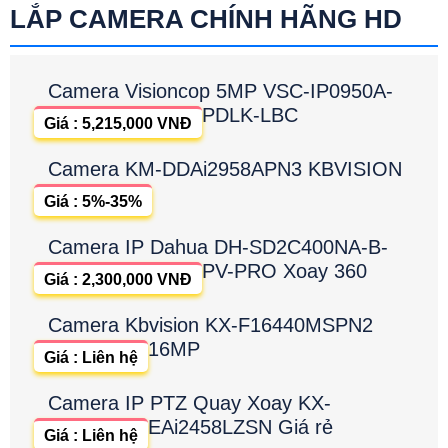
LẮP CAMERA CHÍNH HÃNG HD
Camera Visioncop 5MP VSC-IP0950A-
PDLK-LBC
Giá : 5,215,000 VNĐ
Camera KM-DDAi2958APN3 KBVISION
Giá : 5%-35%
Camera IP Dahua DH-SD2C400NA-B-
PV-PRO Xoay 360
Giá : 2,300,000 VNĐ
Camera Kbvision KX-F16440MSPN2
16MP
Giá : Liên hệ
Camera IP PTZ Quay Xoay KX-
EAi2458LZSN Giá rẻ
Giá : Liên hệ