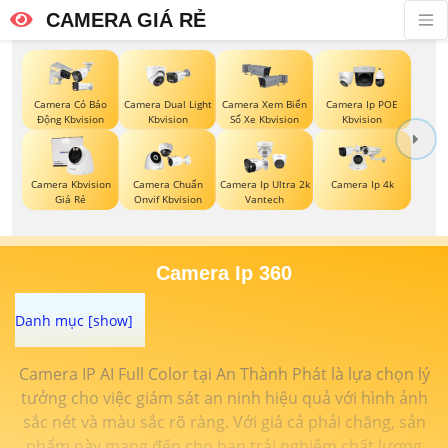
CAMERA GIÁ RẺ
Camera Có Báo
Camera Dual Light
Camera Xem Biển
Camera Ip POE
Động Kbvision
Kbvision
Số Xe Kbvision
Kbvision
Camera Kbvision
Camera Chuẩn
Camera Ip Ultra 2k
Camera Ip 4k
Giá Rẻ
Onvif Kbvision
Vantech
Camera Ip 360
Camera IP AI Full Color tại An Thành Phát là lựa chọn lý
tưởng cho việc giám sát an ninh hiệu quả với hình ảnh
sắc nét và màu sắc rõ ràng. Với giá cả phải chăng, sản
phẩm này mang đến cho bạn trải nghiệm chất lượng