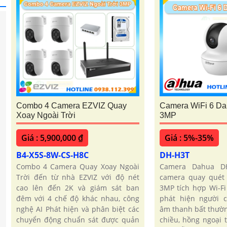
Combo 4 Camera EZVIZ Quay
Camera WiFi 6 D
Xoay Ngoài Trời
3MP
Giá : 5,900,000 ₫
Giá : 5%-35%
B4-X5S-8W-CS-H8C
DH-H3T
Combo 4 Camera Quay Xoay Ngoài
Camera Dahua D
Trời đến từ nhà EZVIZ với độ nét
camera quay quét 
cao lên đến 2K và giám sát ban
3MP tích hợp Wi-Fi
đêm với 4 chế độ khác nhau, công
phát hiện người 
nghệ AI Phát hiện và phân biệt các
âm thanh bất thườn
chuyển động chuẩn sát được quản
chiều, hồng ngoại