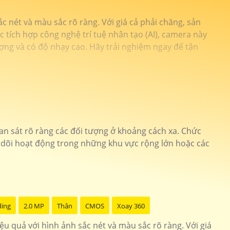
ắc nét và màu sắc rõ ràng. Với giá cả phải chăng, sản
 tích hợp công nghệ trí tuệ nhân tạo (AI), camera này
ượng và có độ nhạy cao. Hãy trải nghiệm ngay để tận
n sát rõ ràng các đối tượng ở khoảng cách xa. Chức
o dõi hoạt động trong những khu vực rộng lớn hoặc các
ding
2.0 MP
Thân
CMOS
Xoay 360
iệu quả với hình ảnh sắc nét và màu sắc rõ ràng. Với giá