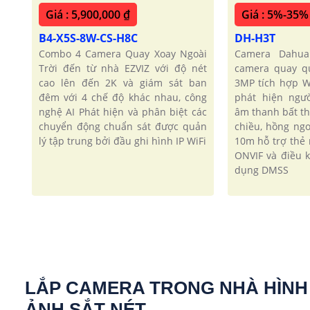
Giá : 5,900,000 ₫
Giá : 5%-35%
B4-X5S-8W-CS-H8C
DH-H3T
Combo 4 Camera Quay Xoay Ngoài
Camera Dahua
Trời đến từ nhà EZVIZ với độ nét
camera quay q
cao lên đến 2K và giám sát ban
3MP tích hợp W
đêm với 4 chế độ khác nhau, công
phát hiện ngư
nghệ AI Phát hiện và phân biệt các
âm thanh bất t
chuyển động chuẩn sát được quản
chiều, hồng ng
lý tập trung bởi đầu ghi hình IP WiFi
10m hỗ trợ thẻ
ONVIF và điều 
dụng DMSS
LẮP CAMERA TRONG NHÀ HÌNH
ẢNH SẮT NÉT