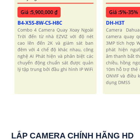
Giá :5,900,000 ₫
Giá :5%-35%
B4-X5S-8W-CS-H8C
DH-H3T
Combo 4 Camera Quay Xoay Ngoài
Camera Dahua
Trời đến từ nhà EZVIZ với độ nét
camera quay q
cao lên đến 2K và giám sát ban
3MP tích hợp W
đêm với 4 chế độ khác nhau, công
phát hiện ngư
nghệ AI Phát hiện và phân biệt các
âm thanh bất t
chuyển động chuẩn sát được quản
chiều, hồng ng
lý tập trung bởi đầu ghi hình IP WiFi
10m hỗ trợ thẻ
ONVIF và điều 
dụng DMSS
LẮP CAMERA CHÍNH HÃNG HD