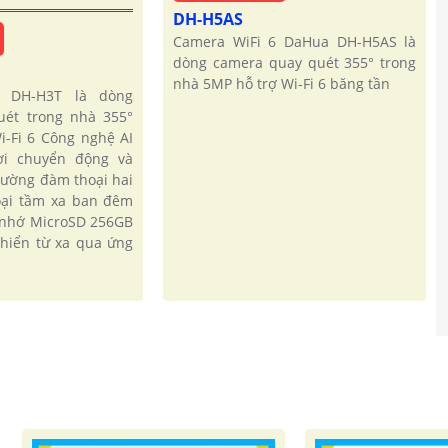
DH-H5AS
Camera WiFi 6 DaHua DH-H5AS là
dòng camera quay quét 355° trong
nhà 5MP hỗ trợ Wi-Fi 6 băng tần
 DH-H3T là dòng
uét trong nhà 355°
i-Fi 6 Công nghệ AI
ời chuyển động và
hường đàm thoại hai
oại tầm xa ban đêm
 nhớ MicroSD 256GB
khiển từ xa qua ứng