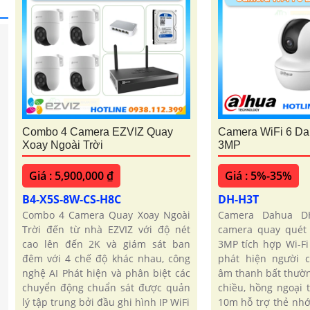
Combo 4 Camera EZVIZ Quay
Camera WiFi 6 D
Xoay Ngoài Trời
3MP
Giá : 5,900,000 ₫
Giá : 5%-35%
B4-X5S-8W-CS-H8C
DH-H3T
Combo 4 Camera Quay Xoay Ngoài
Camera Dahua D
Trời đến từ nhà EZVIZ với độ nét
camera quay quét 
cao lên đến 2K và giám sát ban
3MP tích hợp Wi-Fi
đêm với 4 chế độ khác nhau, công
phát hiện người 
nghệ AI Phát hiện và phân biệt các
âm thanh bất thườn
chuyển động chuẩn sát được quản
chiều, hồng ngoại
lý tập trung bởi đầu ghi hình IP WiFi
10m hỗ trợ thẻ nh