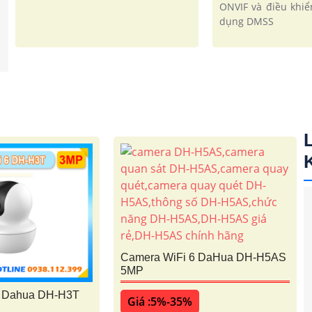
ONVIF và điều khiể
dụng DMSS
Camera WiFi 6 DaHua DH-H5AS
5MP
6 Dahua DH-H3T
Giá :5%-35%