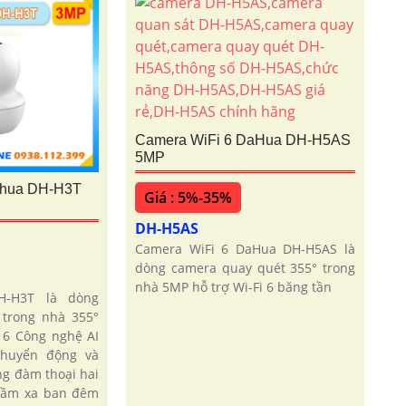
Camera WiFi 6 DaHua DH-H5AS
5MP
ahua DH-H3T
Giá : 5%-35%
DH-H5AS
Camera WiFi 6 DaHua DH-H5AS là
dòng camera quay quét 355° trong
nhà 5MP hỗ trợ Wi-Fi 6 băng tần
H-H3T là dòng
trong nhà 355°
 6 Công nghệ AI
chuyển động và
g đàm thoại hai
 tầm xa ban đêm