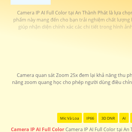
Camera IP AI Full Color tại An Thành Phát là lựa chọ
phẩm này mang đến cho bạn trải nghiệm chất lượng hìn
giúp nhận diện chính xác các chi tiết trong hình ả
Camera quan sát Zoom 25x đem lại khả năng thu phó
năng zoom quang học cho phép người dùng điều chỉnh đ
Mic Và Loa
IP66
3D DNR
AI
Camera IP AI Full Color
Camera IP AI Full Color tại An