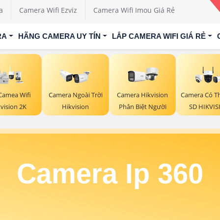
a
Camera Wifi Ezviz
Camera Wifi Imou Giá Rẻ
RA
HÃNG CAMERA UY TÍN
LẮP CAMERA WIFI GIÁ RẺ
Camea Wifi
Camera Ngoài Trời
Camera Hikvision
Camera Có T
vision 2K
Hikvision
Phân Biệt Người
SD HIKVIS
Camera Ip 360