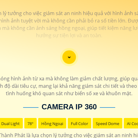
n lý tưởng cho việc giám sát an ninh hiệu quả với hình ảnh s
h ảnh tuyệt vời mà không cần phải bỏ ra số tiền lớn. Được
nh mà không cần ánh sáng hồng ngoại, giúp tiết kiệm năng l
hưởng sự tiện lợi và an toàn.
ng hình ảnh từ xa mà không làm giảm chất lượng, giúp qua
ộ dài tiêu cự, mang lại khả năng giám sát chi tiết và the
tình huống khó quan sát như biển số xe và khuôn mặt.
CAMERA IP 360
Dual Light
78°
Hồng Ngoại
Full Color
Speed Dome
AI Co
 Thành Phát là lựa chọn lý tưởng cho việc giám sát an ninh h