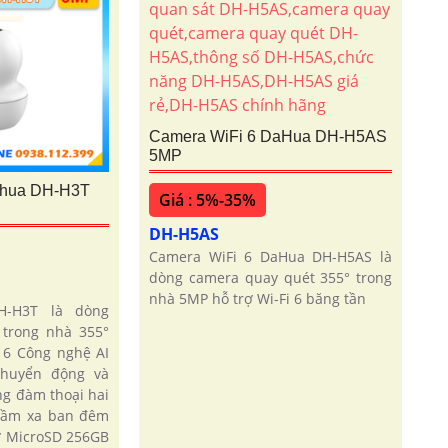
Camera WiFi 6 DaHua DH-H5AS
5MP
ahua DH-H3T
Giá : 5%-35%
DH-H5AS
Camera WiFi 6 DaHua DH-H5AS là
dòng camera quay quét 355° trong
nhà 5MP hỗ trợ Wi-Fi 6 băng tần
H-H3T là dòng
trong nhà 355°
 6 Công nghệ AI
chuyển động và
g đàm thoại hai
 tầm xa ban đêm
ớ MicroSD 256GB