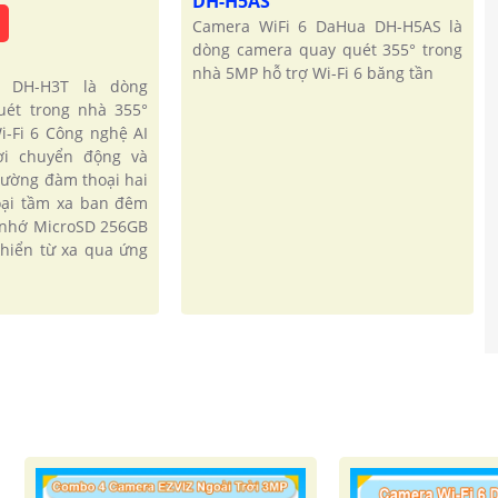
DH-H5AS
Camera WiFi 6 DaHua DH-H5AS là
dòng camera quay quét 355° trong
nhà 5MP hỗ trợ Wi-Fi 6 băng tần
 DH-H3T là dòng
uét trong nhà 355°
i-Fi 6 Công nghệ AI
ời chuyển động và
hường đàm thoại hai
oại tầm xa ban đêm
 nhớ MicroSD 256GB
khiển từ xa qua ứng