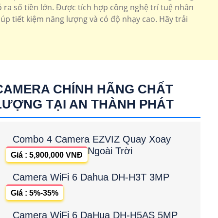
ra số tiền lớn. Được tích hợp công nghệ trí tuệ nhân
úp tiết kiệm năng lượng và có độ nhạy cao. Hãy trải
CAMERA CHÍNH HÃNG CHẤT
LƯỢNG TẠI AN THÀNH PHÁT
Combo 4 Camera EZVIZ Quay Xoay
Ngoài Trời
Giá : 5,900,000 VNĐ
Camera WiFi 6 Dahua DH-H3T 3MP
Giá : 5%-35%
Camera WiFi 6 DaHua DH-H5AS 5MP