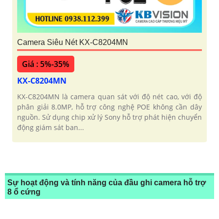
Camera Siêu Nét KX-C8204MN
Giá : 5%-35%
KX-C8204MN
KX-C8204MN là camera quan sát với độ nét cao, với độ
phân giải 8.0MP, hỗ trợ công nghệ POE không cần dây
nguồn. Sử dụng chip xử lý Sony hỗ trợ phát hiện chuyển
động giám sát ban...
Sự hoạt động và tính năng của đầu ghi camera hỗ trợ
8 ổ cứng