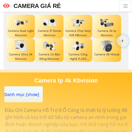
CAMERA GIÁ RẺ
Camera Dual Light
Camera IP Dome
Camera Chip Sony
Camera 2k Ip
Kbvision
Kbviison
NIR KBvision
Kbvision
Camera Ultra 2K
Camera Có Báo
Camera Công
Camera 4K Hilook
Kbvision
Động Kbvision
Nghệ H.265
Hikvision
Camera Ip 4k Kbvision
Đầu Ghi Camera Hỗ Trợ 8 Ổ Cứng là thiết bị lý tưởng để
ghi hình và lưu trữ dữ liệu từ camera an ninh trong gia
đình hoặc doanh nghiệp của bạn. Với khả năng hỗ trợ 8
ổ cứng, bạn sẽ có đủ không gian để lưu trữ video quan