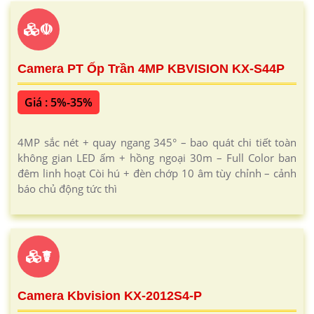
☫
Camera PT Ốp Trần 4MP KBVISION KX-S44P
Giá : 5%-35%
4MP sắc nét + quay ngang 345° – bao quát chi tiết toàn
không gian LED ấm + hồng ngoại 30m – Full Color ban
đêm linh hoạt Còi hú + đèn chớp 10 âm tùy chỉnh – cảnh
báo chủ động tức thì
☤
Camera Kbvision KX-2012S4-P