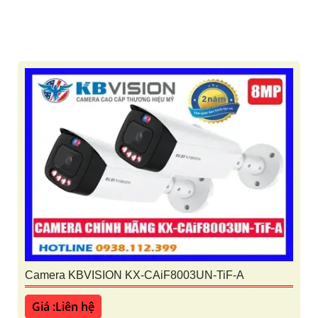
Camera KBVISION KX-CAiF8003UN-TiF-A
Giá :Liên hệ