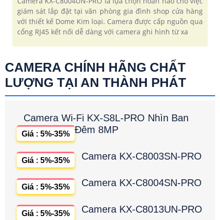
Camera KX-C8004UN-PRO là lựa chọn hoàn hảo cho việc
giám sát lắp đặt tại văn phòng gia đình shop cửa hàng
với thiết kế Dome Kim loại. Camera được cấp nguồn qua
cổng RJ45 kết nối dễ dàng với camera ghi hình từ xa
CAMERA CHÍNH HÃNG CHẤT
LƯỢNG TẠI AN THÀNH PHÁT
Camera Wi-Fi KX-S8L-PRO Nhìn Ban
Đêm 8MP
Giá : 5%-35%
Camera KX-C8003SN-PRO
Giá : 5%-35%
Camera KX-C8004SN-PRO
Giá : 5%-35%
Camera KX-C8013UN-PRO
Giá : 5%-35%