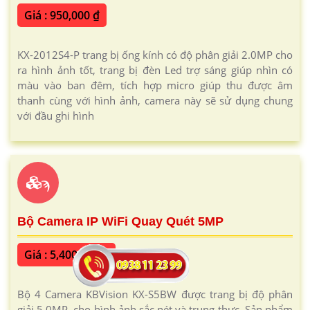
Giá : 950,000 ₫
KX-2012S4-P trang bị ống kính có độ phân giải 2.0MP cho
ra hình ảnh tốt, trang bị đèn Led trợ sáng giúp nhìn có
màu vào ban đêm, tích hợp micro giúp thu được âm
thanh cùng với hình ảnh, camera này sẽ sử dụng chung
với đầu ghi hình
ϡ
Bộ Camera IP WiFi Quay Quét 5MP
Giá : 5,400,000 ₫
Bộ 4 Camera KBVision KX-S5BW được trang bị độ phân
giải 5.0MP, cho hình ảnh sắc nét và trung thực. Sản phẩm