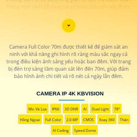
trọng một cách dễ dàng và an toàn. Đầu ghi này được
thiết kế để đáp ứng nhu cầu sử dụng của bạn với chất
lượng tốt và giá cả phải chăng.
Nếu bạn đang tìm kiếm một đầu ghi camera hỗ trợ 8 ổ
cứng chất lượng giá rẻ, hãy xem xét tham khảo các sản
phẩm từ các thương hiệu uy tín trên thị trường như
Camera Full Color 70m được thiết kế để giám sát an
Hikvision, Dahua, Vantech... Đảm bảo rằng bạn chọn
ninh với khả năng ghi hình rõ ràng màu sắc ngay cả
sản phẩm phù hợp với nhu cầu sử dụng của mình và có
trong điều kiện ánh sáng yếu hoặc ban đêm. Với trang
đủ tính năng cần thiết như hỗ trợ độ phân giải cao, tính
bị đèn trợ sáng tầm quan sát lên đến 70m, giúp đảm
năng ghi hình liên tục/định tuyến, khả năng sao lưu dữ
bảo hình ảnh chi tiết và rõ nét cả ngày lẫn đêm.
liệu dễ dàng.
Nhờ vào việc sử dụng đầu ghi camera hỗ trợ 8 ổ cứng,
CAMERA IP 4K KBVISION
bạn sẽ có thể giám sát tốt hơn và bảo vệ tài sản của
mình một cách hiệu quả và an toàn. Hãy lựa chọn sản
phẩm phù hợp và đáng tin cậy để Hoàn toàn tin cậy an
Mic Và Loa
IP66
3D DNR
AI
Dual Light
78°
ninh cho gia đình và công việc của bạn!
Hồng Ngoại
Full Color
2.0 MP
CMOS
Xoay 360
Thân
AI Coding
Speed Dome