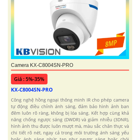
Camera KX-C8004SN-PRO
Giá : 5%-35%
KX-C8004SN-PRO
Công nghệ hồng ngoại thông minh IR cho phép camera
tự động điều chỉnh ánh sáng, đảm bảo hình ảnh ban
đêm luôn rõ ràng, không bị lóa sáng. Kết hợp cùng khả
năng chống ngược sáng (DWDR) và giảm nhiễu (3DNR),
hình ảnh thu được luôn mượt mà, màu sắc chân thực và
chi tiết rõ nét, ngay cả trong môi trường ánh sáng yếu
hoặc ánh sáng phức tạp như ngược sáng hoặc chói