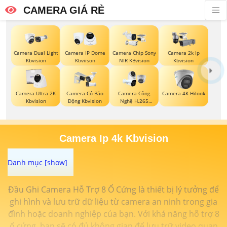
CAMERA GIÁ RẺ
Camera Dual Light
Camera IP Dome
Camera Chip Sony
Camera 2k Ip
Kbvision
Kbviison
NIR KBvision
Kbvision
Camera Ultra 2K
Camera Có Báo
Camera Công
Camera 4K Hilook
Kbvision
Động Kbvision
Nghệ H.265
Hikvision
Camera Ip 4k Kbvision
Đầu Ghi Camera Hỗ Trợ 8 Ổ Cứng là thiết bị lý tưởng để
ghi hình và lưu trữ dữ liệu từ camera an ninh trong gia
đình hoặc doanh nghiệp của bạn. Với khả năng hỗ trợ 8
ổ cứng, bạn sẽ có đủ không gian để lưu trữ video quan