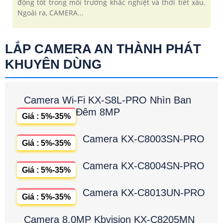
động tốt trong môi trường khắc nghiệt và thời tiết xấu.
Ngoài ra, CAMERA...
LẮP CAMERA AN THÀNH PHÁT
KHUYÊN DÙNG
Camera Wi-Fi KX-S8L-PRO Nhìn Ban
Đêm 8MP
Giá : 5%-35%
Camera KX-C8003SN-PRO
Giá : 5%-35%
Camera KX-C8004SN-PRO
Giá : 5%-35%
Camera KX-C8013UN-PRO
Giá : 5%-35%
Camera 8.0MP Kbvision KX-C8205MN