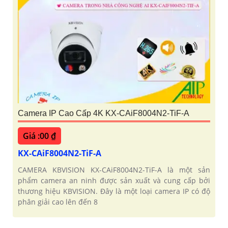
Camera IP Cao Cấp 4K KX-CAiF8004N2-TiF-A
Giá :00 ₫
KX-CAiF8004N2-TiF-A
CAMERA KBVISION KX-CAiF8004N2-TiF-A là một sản
phẩm camera an ninh được sản xuất và cung cấp bởi
thương hiệu KBVISION. Đây là một loại camera IP có độ
phân giải cao lên đến 8