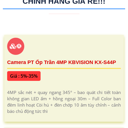
CHÍNH HÃNG GIÁ RẺ!!!
☫
Camera PT Ốp Trần 4MP KBVISION KX-S44P
Giá : 5%-35%
4MP sắc nét + quay ngang 345° – bao quát chi tiết toàn
không gian LED ấm + hồng ngoại 30m – Full Color ban
đêm linh hoạt Còi hú + đèn chớp 10 âm tùy chỉnh – cảnh
báo chủ động tức thì