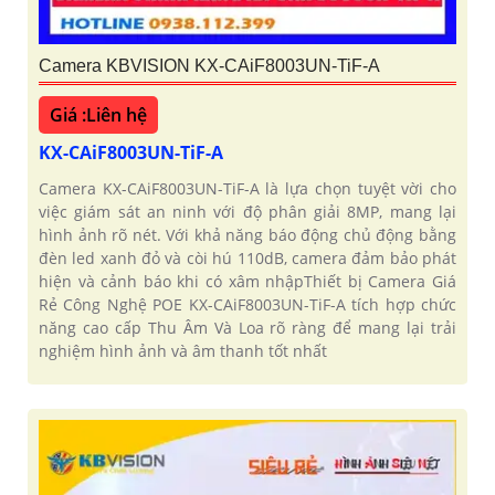
Camera KBVISION KX-CAiF8003UN-TiF-A
Giá :Liên hệ
KX-CAiF8003UN-TiF-A
Camera KX-CAiF8003UN-TiF-A là lựa chọn tuyệt vời cho
việc giám sát an ninh với độ phân giải 8MP, mang lại
hình ảnh rõ nét. Với khả năng báo động chủ động bằng
đèn led xanh đỏ và còi hú 110dB, camera đảm bảo phát
hiện và cảnh báo khi có xâm nhậpThiết bị Camera Giá
Rẻ Công Nghệ POE KX-CAiF8003UN-TiF-A tích hợp chức
năng cao cấp Thu Âm Và Loa rõ ràng để mang lại trải
nghiệm hình ảnh và âm thanh tốt nhất