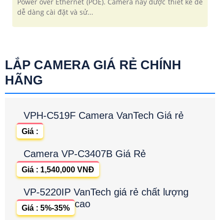
Power over Ethernet (POE). Camera này được thiết kế để
dễ dàng cài đặt và sử...
LẮP CAMERA GIÁ RẺ CHÍNH
HÃNG
VPH-C519F Camera VanTech Giá rẻ
Giá :
Camera VP-C3407B Giá Rẻ
Giá : 1,540,000 VNĐ
VP-5220IP VanTech giá rẻ chất lượng
cao
Giá : 5%-35%