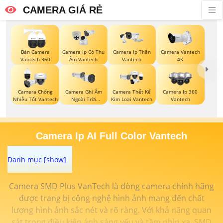
CAMERA GIÁ RẺ
Bán Camera
Camera Ip Có Thu
Camera Ip Thân
Camera Vantech
Vantech 360
Âm Vantech
Vantech
4K
Camera Chống
Camera Ghi Âm
Camera Thết Kế
Camera Ip 360
Nhiễu Tốt Vantech
Ngoài Trời
Kim Loại Vantech
Vantech
Vantech
Camera Ip AI Full Color Vantech
Camera SMD Plus VanTech là dòng camera chính hãng
được trang bị công nghệ hình ảnh mang đến chất
lượng hình ảnh sắc nét và rõ ràng. Với khả năng quan
sát trong điều kiện ánh sáng yếu và tầm nhìn xa, SMD