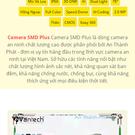
Mic Và Loa
IP66
3D DNR
AI
Dual Light
78°
'
Hồng Ngoại
Full Color
Speed Dome
AI Coding
2.0 MP
Thân
CMOS
Xoay 360
Camera SMD Plus
Camera SMD Plus là dòng camera
an ninh chất lượng cao được phân phối bởi An Thành
Phát - đơn vị uy tín hàng đầu trong lĩnh vực camera an
ninh tại Việt Nam. Sở hữu các tính năng nổi bật như
chất lượng hình ảnh sắc nét, khả năng quan sát ban
đêm, khả năng chống nước, chống bụi, cùng khả năng
thích ứng với mọi điều kiện thời tiết.