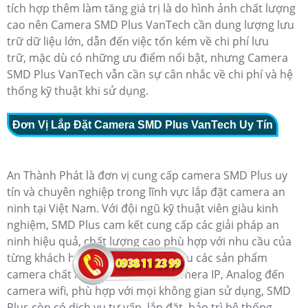
tích hợp thêm làm tăng giá trị là do hình ảnh chất lượng
cao nên Camera SMD Plus VanTech cần dung lượng lưu
trữ dữ liệu lớn, dẫn đến việc tốn kém về chi phí lưu
trữ,
mặc dù có những ưu điểm nổi bật, nhưng Camera
SMD Plus VanTech vẫn cần sự cân nhắc về chi phí và hệ
thống kỹ thuật khi sử dụng.
Đơn Vị Lắp Đặt Camera SMD Plus VanTech Uy Tín
An Thành Phát là đơn vị cung cấp camera SMD Plus uy
tín và chuyên nghiệp trong lĩnh vực lắp đặt camera an
ninh tại Việt Nam. Với đội ngũ kỹ thuật viên giàu kinh
nghiệm, SMD Plus cam kết cung cấp các giải pháp an
ninh hiệu quả, chất lượng cao phù hợp với nhu cầu của
từng khách hàng. Đơn vị này sở hữu các sản phẩm
camera chất lượng, đa dạng từ camera IP, Analog đến
camera wifi, phù hợp với mọi không gian sử dụng,
SMD
Plus còn có dịch vụ tư vấn, lắp đặt, bảo trì hệ thống