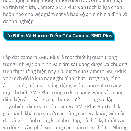
hoạt động không mong muốn diễn ra. Với sự linh hoạt
và tính tiện ích, Camera SMD Plus VanTech là lựa chọn
hoàn hảo cho việc giám sát và bảo vệ an ninh gia đình và
doanh nghiệp.
Ưu Điểm Và Nhược Điểm Của Camera SMD Plus
Lắp đặt camera SMD Plus là một thiết bị quan trọng
trong lĩnh vực an ninh và giám sát đang được ưa chuộng
trên thị trường hiện nay. Ưu điểm của Camera SMD Plus
VanTech đó là khả năng ghi hình chất lượng cao, hình
ảnh rõ nét, màu sắc sống động, giúp quan sát rõ ràng
mọi chi tiết.
SMD Plus cũng có khả năng giám sát trong
điều kiện ánh sáng yếu, chống nước, chống va đập.
Tuy nhiên, điểm yếu của Camera SMD Plus VanTech là
giá thành khá cao so với các dòng camera khác, việc cài
đặt và vận hành cũng khá phức tạp, đòi hỏi kỹ thuật cao
và đôi khi cần phải sử dụng các phần mềm hỗ trợ.Những