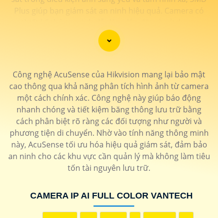
Plus giúp bạn giám sát an ninh hiệu quả. Camera có
thiết kế thông minh dễ dàng lắp đặt và sử dụng.
Camera SMD Plus VanTech là lựa chọn lý tưởng cho các
hệ thống an ninh gia đình và doanh nghiệp.
Công nghệ AcuSense của Hikvision mang lại bảo mật
cao thông qua khả năng phân tích hình ảnh từ camera
một cách chính xác. Công nghệ này giúp báo động
nhanh chóng và tiết kiệm băng thông lưu trữ bằng
cách phân biệt rõ ràng các đối tượng như người và
phương tiện di chuyển. Nhờ vào tính năng thông minh
này, AcuSense tối ưu hóa hiệu quả giám sát, đảm bảo
an ninh cho các khu vực cần quản lý mà không làm tiêu
tốn tài nguyên lưu trữ.
CAMERA IP AI FULL COLOR VANTECH