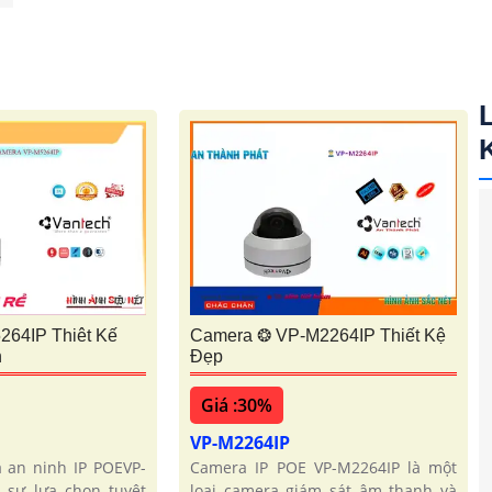
64IP Thiêt Kế
Camera ❂ VP-M2264IP Thiết Kệ
n
Đẹp
Giá :30%
VP-M2264IP
a an ninh IP POEVP-
Camera IP POE VP-M2264IP là một
 sự lựa chọn tuyệt
loại camera giám sát âm thanh và