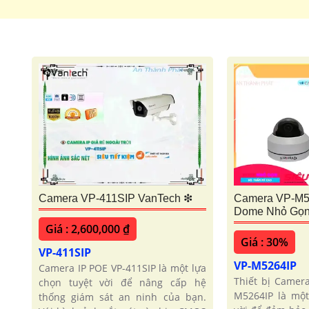
Camera VP-411SIP VanTech ❇
Camera VP-M52
Dome Nhỏ Gọ
Giá : 2,600,000 ₫
Giá : 30%
VP-411SIP
VP-M5264IP
Camera IP POE VP-411SIP là một lựa
Thiết bị Camer
chọn tuyệt vời để nâng cấp hệ
M5264IP là một
thống giám sát an ninh của bạn.