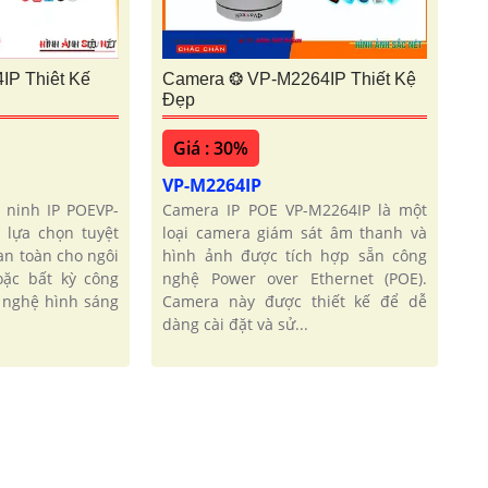
P Thiêt Kế
Camera ❂ VP-M2264IP Thiết Kệ
Đẹp
Giá : 30%
VP-M2264IP
 ninh IP POEVP-
Camera IP POE VP-M2264IP là một
 lựa chọn tuyệt
loại camera giám sát âm thanh và
an toàn cho ngôi
hình ảnh được tích hợp sẵn công
ặc bất kỳ công
nghệ Power over Ethernet (POE).
g nghệ hình sáng
Camera này được thiết kế để dễ
dàng cài đặt và sử...