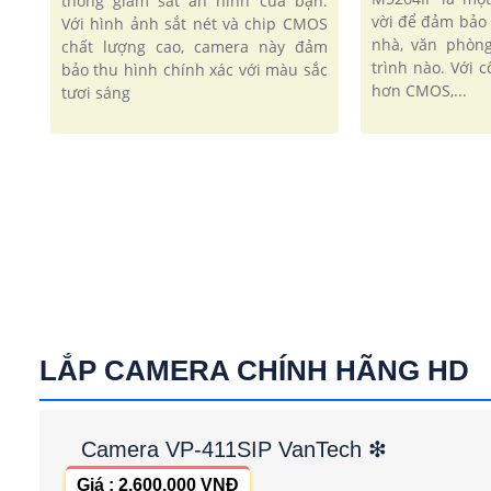
thống giám sát an ninh của bạn.
vời để đảm bảo 
Với hình ảnh sắt nét và chip CMOS
nhà, văn phòn
chất lượng cao, camera này đảm
trình nào. Với 
bảo thu hình chính xác với màu sắc
hơn CMOS,...
tươi sáng
LẮP CAMERA CHÍNH HÃNG HD
Camera VP-411SIP VanTech ❇
Giá : 2,600,000 VNĐ