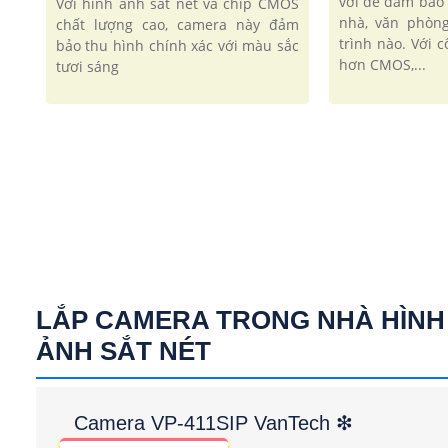
vời để đảm bảo 
Với hình ảnh sắt nét và chip CMOS
nhà, văn phòn
chất lượng cao, camera này đảm
trình nào. Với 
bảo thu hình chính xác với màu sắc
hơn CMOS,...
tươi sáng
LẮP CAMERA TRONG NHÀ HÌNH
ẢNH SẮT NÉT
Camera VP-411SIP VanTech ❇