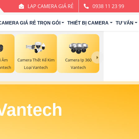
LAP CAMERA GIÁ RẺ
0938 11 23 99
CAMERA GIÁ RẺ TRỌN GÓI
THIẾT BỊ CAMERA
TƯ VẤN
i Âm
Camera Thết Kế Kim
Camera Ip 360
antech
Loại Vantech
Vantech
 Vantech