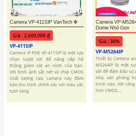
Camera VP-411SIP VanTech ❇
Camera VP-M5264I
Dome Nhỏ Gọn
Giá : 2,600,000 ₫
Giá : 30%
VP-411SIP
VP-M5264IP
Camera IP POE VP-411SIP là một lựa
Thiết bị Camera an
chọn tuyệt vời để nâng cấp hệ
M5264IP là một sự
thống giám sát an ninh của bạn.
vời để đảm bảo sự 
Với hình ảnh sắt nét và chip CMOS
nhà, văn phòng ho
chất lượng cao, camera này đảm
trình nào. Với côn
bảo thu hình chính xác với màu sắc
hơn CMOS,...
tươi sáng