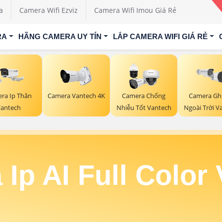
a
Camera Wifi Ezviz
Camera Wifi Imou Giá Rẻ
RA
HÃNG CAMERA UY TÍN
LẮP CAMERA WIFI GIÁ RẺ
ra Ip Thân
Camera Vantech 4K
Camera Chống
Camera Gh
antech
Nhiễu Tốt Vantech
Ngoài Trời V
Ip AI Full Color