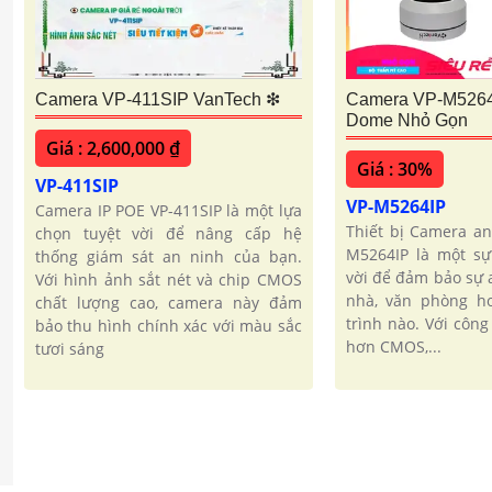
Camera VP-411SIP VanTech ❇
Camera VP-M5264I
Dome Nhỏ Gọn
Giá : 2,600,000 ₫
Giá : 30%
VP-411SIP
VP-M5264IP
Camera IP POE VP-411SIP là một lựa
Thiết bị Camera an
chọn tuyệt vời để nâng cấp hệ
M5264IP là một sự
thống giám sát an ninh của bạn.
vời để đảm bảo sự 
Với hình ảnh sắt nét và chip CMOS
nhà, văn phòng ho
chất lượng cao, camera này đảm
trình nào. Với côn
bảo thu hình chính xác với màu sắc
hơn CMOS,...
tươi sáng