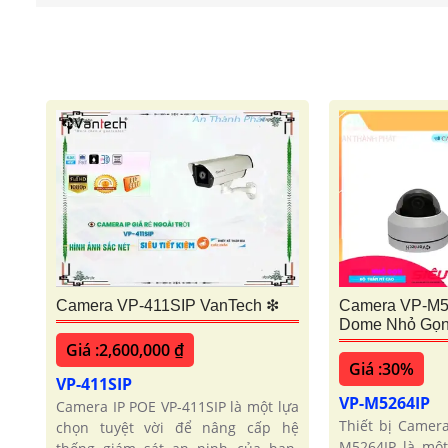
Camera VP-411SIP VanTech ❇
Camera VP-M52
Dome Nhỏ Gọ
Giá :2,600,000 ₫
Giá :30%
VP-411SIP
VP-M5264IP
Camera IP POE VP-411SIP là một lựa
Thiết bị Camer
chọn tuyệt vời để nâng cấp hệ
M5264IP là một