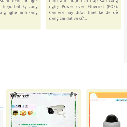
sự an toàn cho ngôi
hình ảnh được tích hợp sẵn công
g hoặc bất kỳ công
nghệ Power over Ethernet (POE).
công nghệ hình sáng
Camera này được thiết kế để dễ
dàng cài đặt và sử...
'