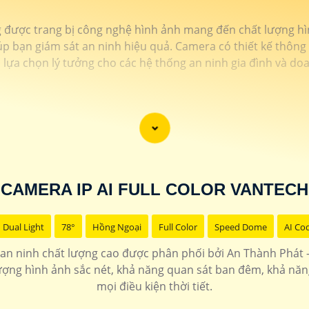
ược trang bị công nghệ hình ảnh mang đến chất lượng hình
iúp bạn giám sát an ninh hiệu quả. Camera có thiết kế thôn
 lựa chọn lý tưởng cho các hệ thống an ninh gia đình và do
CAMERA IP AI FULL COLOR VANTECH
Dual Light
78°
Hồng Ngoại
Full Color
Speed Dome
AI Co
 ninh chất lượng cao được phân phối bởi An Thành Phát - 
lượng hình ảnh sắc nét, khả năng quan sát ban đêm, khả nă
mọi điều kiện thời tiết.