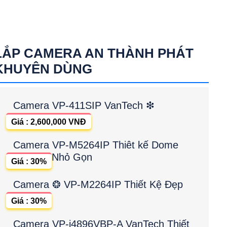
LẮP CAMERA AN THÀNH PHÁT
KHUYÊN DÙNG
Camera VP-411SIP VanTech ❇
Giá : 2,600,000 VNĐ
Camera VP-M5264IP Thiêt kế Dome
Nhỏ Gọn
Giá : 30%
Camera ❂ VP-M2264IP Thiết Kệ Đẹp
Giá : 30%
Camera VP-i4896VBP-A VanTech Thiết