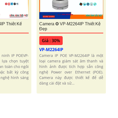
P Thiêt Kế
Camera ❂ VP-M2264IP Thiết Kệ
Đẹp
Giá : 30%
VP-M2264IP
 ninh IP POEVP-
Camera IP POE VP-M2264IP là một
 lựa chọn tuyệt
loại camera giám sát âm thanh và
an toàn cho ngôi
hình ảnh được tích hợp sẵn công
ặc bất kỳ công
nghệ Power over Ethernet (POE).
g nghệ hình sáng
Camera này được thiết kế để dễ
dàng cài đặt và sử...