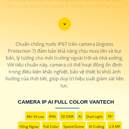
Plus giúp bạn giám sát an ninh hiệu quả. Camera có
thiết kế thông minh dễ dàng lắp đặt và sử dụng.
Camera SMD Plus VanTech là lựa chọn lý tưởng cho các
hệ thống an ninh gia đình và doanh nghiệp.
Chuẩn chống nước IP67 trên camera (Ingress
Protection 7) đảm bảo khả năng chịu mưa lớn và bụi
bẩn, lý tưởng cho môi trường ngoài trời và nhà xưởng.
Với tiêu chuẩn này, camera có thể hoạt động ổn định
trong điều kiện khắc nghiệt, bảo vệ thiết bị khỏi ảnh
hưởng của thời tiết, giúp duy trì hiệu suất giám sát liên
tục.
CAMERA IP AI FULL COLOR VANTECH
Mic Và Loa
IP66
3D DNR
AI
Dual Light
78°
Hồng Ngoại
Full Color
Speed Dome
AI Coding
2.0 MP