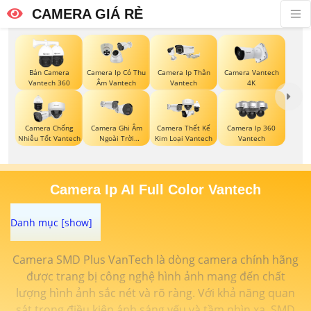
CAMERA GIÁ RẺ
Bán Camera
Camera Ip Có Thu
Camera Ip Thân
Camera Vantech
Vantech 360
Âm Vantech
Vantech
4K
Camera Chống
Camera Ghi Âm
Camera Thết Kế
Camera Ip 360
Nhiễu Tốt Vantech
Ngoài Trời
Kim Loại Vantech
Vantech
Vantech
Camera Ip AI Full Color Vantech
Camera SMD Plus VanTech là dòng camera chính hãng
được trang bị công nghệ hình ảnh mang đến chất
lượng hình ảnh sắc nét và rõ ràng. Với khả năng quan
sát trong điều kiện ánh sáng yếu và tầm nhìn xa, SMD