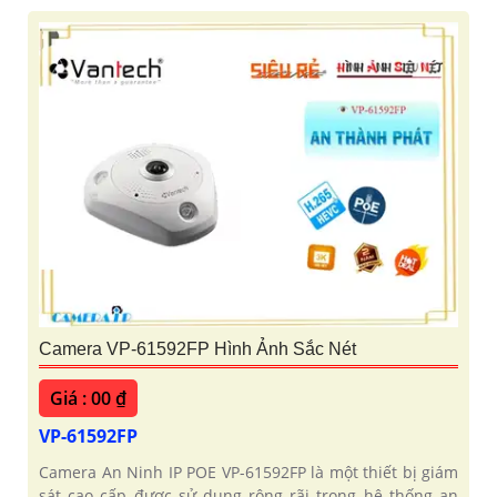
Camera VP-61592FP Hình Ảnh Sắc Nét
Giá : 00 ₫
VP-61592FP
Camera An Ninh IP POE VP-61592FP là một thiết bị giám
sát cao cấp được sử dụng rộng rãi trong hệ thống an