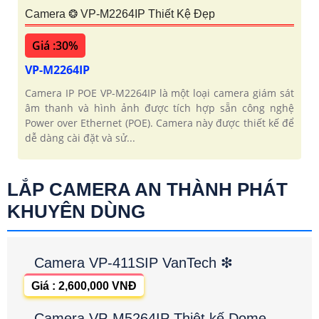
Camera ❂ VP-M2264IP Thiết Kệ Đẹp
Giá :30%
VP-M2264IP
Camera IP POE VP-M2264IP là một loại camera giám sát
âm thanh và hình ảnh được tích hợp sẵn công nghệ
Power over Ethernet (POE). Camera này được thiết kế để
dễ dàng cài đặt và sử...
LẮP CAMERA AN THÀNH PHÁT
KHUYÊN DÙNG
Camera VP-411SIP VanTech ❇
Giá : 2,600,000 VNĐ
Camera VP-M5264IP Thiêt kế Dome