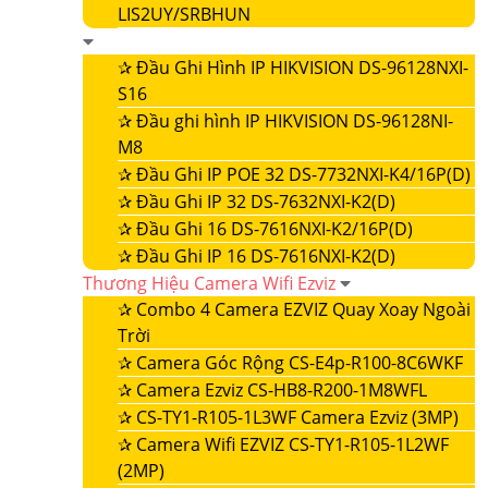
LIS2UY/SRBHUN
✰
Đầu Ghi Hình IP HIKVISION DS-96128NXI-
S16
✰
Đầu ghi hình IP HIKVISION DS-96128NI-
M8
✰
Đầu Ghi IP POE 32 DS-7732NXI-K4/16P(D)
✰
Đầu Ghi IP 32 DS-7632NXI-K2(D)
✰
Đầu Ghi 16 DS-7616NXI-K2/16P(D)
✰
Đầu Ghi IP 16 DS-7616NXI-K2(D)
Thương Hiệu Camera Wifi Ezviz
✰
Combo 4 Camera EZVIZ Quay Xoay Ngoài
Trời
✰
Camera Góc Rộng CS-E4p-R100-8C6WKF
✰
Camera Ezviz CS-HB8-R200-1M8WFL
✰
CS-TY1-R105-1L3WF Camera Ezviz (3MP)
✰
Camera Wifi EZVIZ CS-TY1-R105-1L2WF
(2MP)