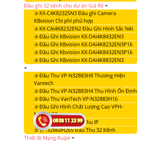
Đầu ghi 32 kênh cho dự án Giá Rẻ
✰
KX-C4K8232SN3 Đầu ghi Camera
KBvision Chi phí phù hợp
✰
KX-CAi4K8232EN2 Đầu Ghi Hình Sắc Nét
✰
Đầu Ghi KBvision KX-DAi4K8432EN3
✰
Đầu Ghi KBvision KX-DAi4K8232EN3P16
✰
Đầu Ghi Kbvision KX-DAi4K8432EN3P16
✰
Đầu Ghi KBvision KX-DAi4K8832EN3
✰
Đầu Thu VP-N32883H8 Thương Hiện
Vantech
✰
Đầu Thu VP-N32883H4 Thu Hình Ổn Định
✰
Đầu Thu VanTech VP-N32883H16
✰
Đầu Ghi Hình Chất Lượng Cao VPH-
N4432LPR
✰
VP-32860NVR Đầu Thu IP
✰
VP-32860H265 Đầu Thu 32 Kênh
Thiết Bị Mạng Ruijie