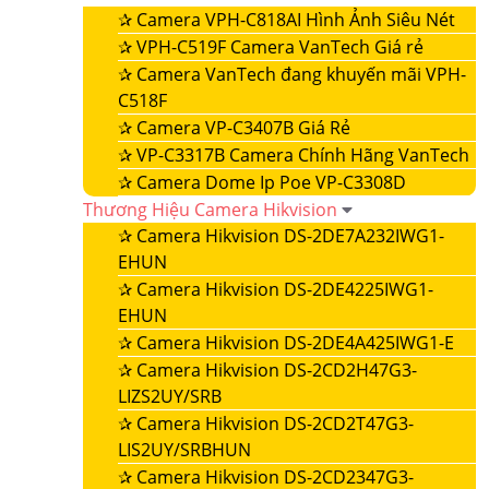
✰
Camera VPH-C818AI Hình Ảnh Siêu Nét
✰
VPH-C519F Camera VanTech Giá rẻ
✰
Camera VanTech đang khuyến mãi VPH-
C518F
✰
Camera VP-C3407B Giá Rẻ
✰
VP-C3317B Camera Chính Hãng VanTech
✰
Camera Dome Ip Poe VP-C3308D
Thương Hiệu Camera Hikvision
✰
Camera Hikvision DS-2DE7A232IWG1-
EHUN
✰
Camera Hikvision DS-2DE4225IWG1-
EHUN
✰
Camera Hikvision DS-2DE4A425IWG1-E
✰
Camera Hikvision DS-2CD2H47G3-
LIZS2UY/SRB
✰
Camera Hikvision DS-2CD2T47G3-
LIS2UY/SRBHUN
✰
Camera Hikvision DS-2CD2347G3-