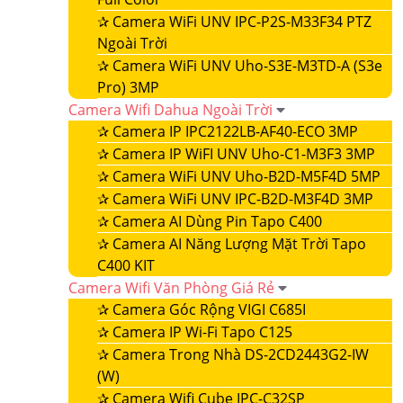
✰
Camera WiFi UNV IPC-P2S-M33F34 PTZ
Ngoài Trời
✰
Camera WiFi UNV Uho-S3E-M3TD-A (S3e
Pro) 3MP
Camera Wifi Dahua Ngoài Trời
✰
Camera IP IPC2122LB-AF40-ECO 3MP
✰
Camera IP WiFI UNV Uho-C1-M3F3 3MP
✰
Camera WiFi UNV Uho-B2D-M5F4D 5MP
✰
Camera WiFi UNV IPC-B2D-M3F4D 3MP
✰
Camera AI Dùng Pin Tapo C400
✰
Camera AI Năng Lượng Mặt Trời Tapo
C400 KIT
Camera Wifi Văn Phòng Giá Rẻ
✰
Camera Góc Rộng VIGI C685I
✰
Camera IP Wi-Fi Tapo C125
✰
Camera Trong Nhà DS-2CD2443G2-IW
(W)
✰
Camera Wifi Cube IPC-C32SP