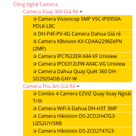
Công Nghệ Camera
Camera Xoay 360 Giá Rẻ
✰
Camera Visioncop 5MP VSC-IP0950A-
PDLK-LBC
✰
DH-P4F-PV-4G Camera Dahua Giá rẻ
✰
Camera KBvision KX-CDAAi2298ZePN
(2MP)
✰
Camera IPC7622ER-X44-VF Uniview
✰
Camera IPC6312LFW-AX4C-VG Uniview
✰
Camera Dahua Quay Quét 360 DH-
SD29204DB-GNY-W
Camera Thu âm Giá Rẻ
✰
Combo 4 Camera EZVIZ Quay Xoay Ngoài
Trời
✰
Camera WiFi 6 Dahua DH-H3T 3MP
✰
Camera Hikvision DS-2CD2H47G3-
LIZS2UY/SRB
✰
Camera Hikvision DS-2CD2T47G3-