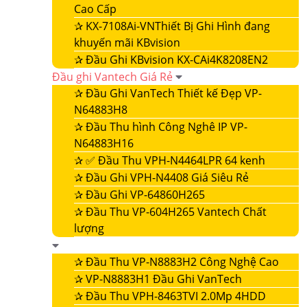
Cao Cấp
✰
KX-7108Ai-VNThiết Bị Ghi Hình đang
khuyến mãi KBvision
✰
Đầu Ghi KBvision KX-CAi4K8208EN2
Đầu ghi Vantech Giá Rẻ
✰
Đầu Ghi VanTech Thiết kế Đẹp VP-
N64883H8
✰
Đầu Thu hình Công Nghê IP VP-
N64883H16
✰
✅ Đầu Thu VPH-N4464LPR 64 kenh
✰
Đầu Ghi VPH-N4408 Giá Siêu Rẻ
✰
Đầu Ghi VP-64860H265
✰
Đầu Thu VP-604H265 Vantech Chất
lượng
✰
Đầu Thu VP-N8883H2 Công Nghệ Cao
✰
VP-N8883H1 Đầu Ghi VanTech
✰
Đầu Thu VPH-8463TVI 2.0Mp 4HDD