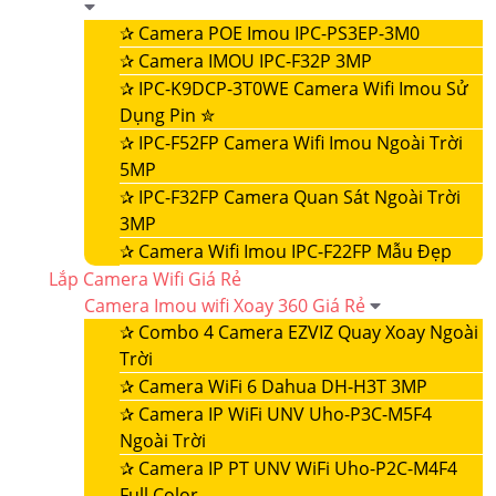
✰
Camera POE Imou IPC-PS3EP-3M0
✰
Camera IMOU IPC-F32P 3MP
✰
IPC-K9DCP-3T0WE Camera Wifi Imou Sử
Dụng Pin ✮
✰
IPC-F52FP Camera Wifi Imou Ngoài Trời
5MP
✰
IPC-F32FP Camera Quan Sát Ngoài Trời
3MP
✰
Camera Wifi Imou IPC-F22FP Mẫu Đẹp
Lắp Camera Wifi Giá Rẻ
Camera Imou wifi Xoay 360 Giá Rẻ
✰
Combo 4 Camera EZVIZ Quay Xoay Ngoài
Trời
✰
Camera WiFi 6 Dahua DH-H3T 3MP
✰
Camera IP WiFi UNV Uho-P3C-M5F4
Ngoài Trời
✰
Camera IP PT UNV WiFi Uho-P2C-M4F4
Full Color