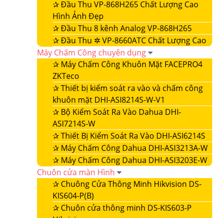
✰
Đầu Thu VP-868H265 Chất Lượng Cao
Hình Ảnh Đẹp
✰
Đầu Thu 8 kênh Analog VP-868H265
✰
Đầu Thu ✲ VP-8660ATC Chất Lượng Cao
Máy Chấm Công chuyên dụng
✰
Máy Chấm Công Khuôn Mặt FACEPRO4
ZKTeco
✰
Thiết bị kiểm soát ra vào và chấm công
khuôn mặt DHI-ASI8214S-W-V1
✰
Bộ Kiểm Soát Ra Vào Dahua DHI-
ASI7214S-W
✰
Thiết Bị Kiểm Soát Ra Vào DHI-ASI6214S
✰
Máy Chấm Công Dahua DHI-ASI3213A-W
✰
Máy Chấm Công Dahua DHI-ASI3203E-W
Chuôn cửa màn Hình
✰
Chuông Cửa Thông Minh Hikvision DS-
KIS604-P(B)
✰
Chuôn cửa thông minh DS-KIS603-P