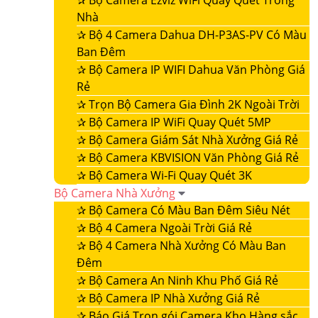
✰
Bộ Camera Ezviz WiFi Quay Quét Trong
Nhà
✰
Bộ 4 Camera Dahua DH-P3AS-PV Có Màu
Ban Đêm
✰
Bộ Camera IP WIFI Dahua Văn Phòng Giá
Rẻ
✰
Trọn Bộ Camera Gia Đình 2K Ngoài Trời
✰
Bộ Camera IP WiFi Quay Quét 5MP
✰
Bộ Camera Giám Sát Nhà Xưởng Giá Rẻ
✰
Bộ Camera KBVISION Văn Phòng Giá Rẻ
✰
Bộ Camera Wi-Fi Quay Quét 3K
Bộ Camera Nhà Xưởng
✰
Bộ Camera Có Màu Ban Đêm Siêu Nét
✰
Bộ 4 Camera Ngoài Trời Giá Rẻ
✰
Bộ 4 Camera Nhà Xưởng Có Màu Ban
Đêm
✰
Bộ Camera An Ninh Khu Phố Giá Rẻ
✰
Bộ Camera IP Nhà Xưởng Giá Rẻ
✰
Báo Giá Trọn gói Camera Kho Hàng sắc