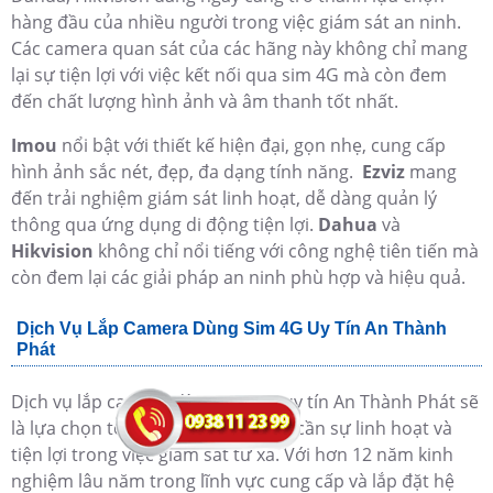
hàng đầu của nhiều người trong việc giám sát an ninh.
Các camera quan sát của các hãng này không chỉ mang
lại sự tiện lợi với việc kết nối qua sim 4G mà còn đem
đến chất lượng hình ảnh và âm thanh tốt nhất.
Imou
nổi bật với thiết kế hiện đại, gọn nhẹ, cung cấp
hình ảnh sắc nét, đẹp, đa dạng tính năng.
Ezviz
mang
đến trải nghiệm giám sát linh hoạt, dễ dàng quản lý
thông qua ứng dụng di động tiện lợi.
Dahua
và
Hikvision
không chỉ nổi tiếng với công nghệ tiên tiến mà
còn đem lại các giải pháp an ninh phù hợp và hiệu quả.
Dịch Vụ Lắp Camera Dùng Sim 4G Uy Tín An Thành
Phát
Dịch vụ lắp camera dùng sim 4G uy tín An Thành Phát sẽ
là lựa chọn tốt dành cho những ai cần sự linh hoạt và
tiện lợi trong việc giám sát từ xa. Với hơn 12 năm kinh
nghiệm lâu năm trong lĩnh vực cung cấp và lắp đặt hệ