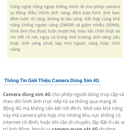
Công nghệ hồng ngoại thông minh IR cho phép camera
tự động điều chỉnh ánh sáng, đảm bảo hình ảnh ban
đêm luôn rõ ràng, không bị lóa sáng. Kết hợp cùng khả
năng chống ngược sáng (DWDR) và giảm nhiễu (3DNR),
hình ảnh thu được luôn mượt mà, màu sắc chân thực và
chi tiết rõ nét, ngay cả trong môi trường ánh sáng yếu
hoặc ánh sáng phức tạp như ngược sáng hoặc chói
nắng
Thông Tin Giới Thiệu Camera Dùng Sim 4G
Camera dùng sim 4G
cho phép người dùng truy cập và
theo dõi hình ảnh trực tiếp từ xa thông qua mạng di
động 4G mà không cần kết nối Wi-Fi. Nhờ vào khả năng
này mà camera phù hợp cho những khu vực không có
internet cố định, hoặc khi cần di chuyển, lắp đặt ở các vị
trí linh động. Ngoài ra
camera quan sát 4G
thường