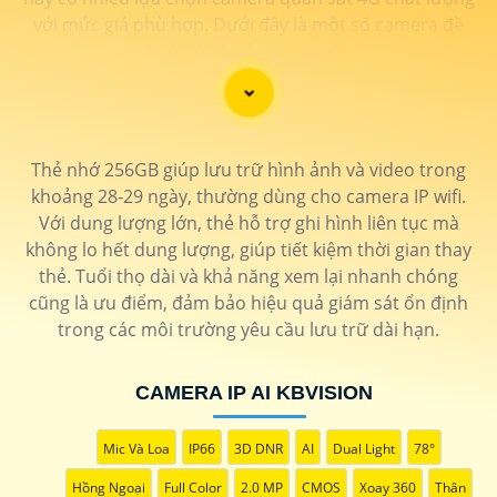
với mức giá phù hợp. Dưới đây là một số camera đề
xuất dành cho bạn tham khảo
Thẻ nhớ 256GB giúp lưu trữ hình ảnh và video trong
khoảng 28-29 ngày, thường dùng cho camera IP wifi.
Với dung lượng lớn, thẻ hỗ trợ ghi hình liên tục mà
không lo hết dung lượng, giúp tiết kiệm thời gian thay
thẻ. Tuổi thọ dài và khả năng xem lại nhanh chóng
cũng là ưu điểm, đảm bảo hiệu quả giám sát ổn định
trong các môi trường yêu cầu lưu trữ dài hạn.
CAMERA IP AI KBVISION
'
Mic Và Loa
IP66
3D DNR
AI
Dual Light
78°
Hồng Ngoại
Full Color
2.0 MP
CMOS
Xoay 360
Thân