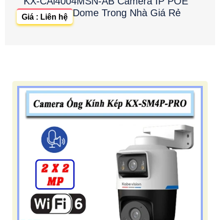
KX-CAi4004MSN-AB Camera IP POE
Dome Trong Nhà Giá Rẻ
Giá : Liên hệ