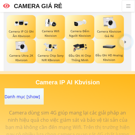
CAMERA GIÁ RẺ
Camera Wifi
Camera Đếm
Camera IP Có Ghi
Camera Kbvision
Kbvision
Người Kbvision
Âm Kbvision
Giá Rẻ
Đầu Ghi HD Analog
Camera Ultra 2K
Camera Chip Sony
Đầu Ghi AI Chip
Kbvision
Kbvision
NIR KBvision
Thông Minh
Camera IP AI Kbvision
Camera dùng sim 4G giúp mang lại các giải pháp an
ninh hiệu quả cho việc giám sát và bảo vệ tài sản của
bạn mà không cần đến mạng Wifi. Trên thị trường hiện
nay có nhiều lựa chọn camera quan sát 4G chất lượng