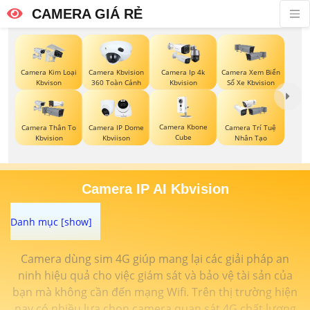
CAMERA GIÁ RẺ
Camera Kim Loại
Camera Kbvision
Camera Ip 4k
Camera Xem Biển
Kbvison
360 Toàn Cảnh
Kbvision
Số Xe Kbvision
Camera Kbone
Camera Thân To
Camera IP Dome
Camera Trí Tuệ
Cube
Kbvision
Kbviison
Nhân Tạo
Camera IP AI Kbvision
Camera dùng sim 4G giúp mang lại các giải pháp an
ninh hiệu quả cho việc giám sát và bảo vệ tài sản của
bạn mà không cần đến mạng Wifi. Trên thị trường hiện
nay có nhiều lựa chọn camera quan sát 4G chất lượng