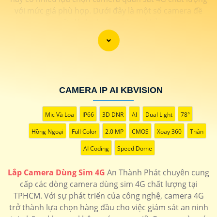
với mức giá phù hợp. Dưới đây là một số camera đề
xuất dành cho bạn tham khảo
CAMERA IP AI KBVISION
Mic Và Loa
IP66
3D DNR
AI
Dual Light
78°
Hồng Ngoại
Full Color
2.0 MP
CMOS
Xoay 360
Thân
AI Coding
Speed Dome
Lắp Camera Dùng Sim 4G
An Thành Phát chuyên cung
'
cấp các dòng camera dùng sim 4G chất lượng tại
TPHCM. Với sự phát triển của công nghệ, camera 4G
trở thành lựa chọn hàng đầu cho việc giám sát an ninh