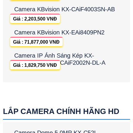
Camera KBvision KX-CAiF4003SN-AB
Giá : 2,203,500 VNĐ
Camera KBvision KX-EAi8409PN2
Giá : 71,877,000 VNĐ
Camera IP Ánh Sáng Kép KX-
CAiF2002N-DL-A
Giá : 1,829,750 VNĐ
LẮP CAMERA CHÍNH HÃNG HD
Camera Dome 5.0MP KX-C52L