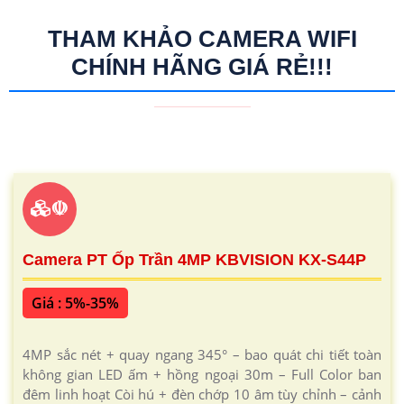
THAM KHẢO CAMERA WIFI
CHÍNH HÃNG GIÁ RẺ!!!
☫
Camera PT Ốp Trần 4MP KBVISION KX-S44P
Giá : 5%-35%
4MP sắc nét + quay ngang 345° – bao quát chi tiết toàn
không gian LED ấm + hồng ngoại 30m – Full Color ban
đêm linh hoạt Còi hú + đèn chớp 10 âm tùy chỉnh – cảnh