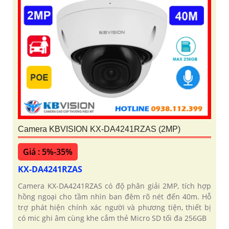
Camera KBVISION KX-DA4241RZAS (2MP)
Giá : 5%-35%
KX-DA4241RZAS
Camera KX-DA4241RZAS có độ phân giải 2MP, tích hợp
hồng ngoại cho tầm nhìn ban đêm rõ nét đến 40m. Hỗ
trợ phát hiện chính xác người và phương tiện, thiết bị
có mic ghi âm cùng khe cắm thẻ Micro SD tối đa 256GB