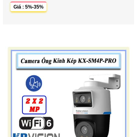
Giá : 5%-35%