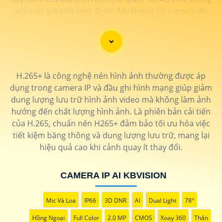
với mức giá phù hợp. Dưới đây là một số camera đề
xuất dành cho bạn tham khảo
H.265+ là công nghệ nén hình ảnh thường được áp
dụng trong camera IP và đầu ghi hình mạng giúp giảm
dung lượng lưu trữ hình ảnh video mà không làm ảnh
hưởng đến chất lượng hình ảnh. Là phiên bản cải tiến
của H.265, chuẩn nén H265+ đảm bảo tối ưu hóa việc
tiết kiệm băng thông và dung lượng lưu trữ, mang lại
hiệu quả cao khi cảnh quay ít thay đổi.
CAMERA IP AI KBVISION
'
Mic Và Loa
IP66
3D DNR
AI
Dual Light
78°
Hồng Ngoại
Full Color
2.0 MP
CMOS
Xoay 360
Thân