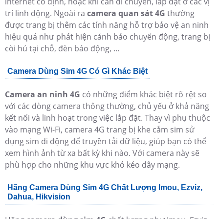
internet cố định, hoặc khi cần di chuyển, lắp đặt ở các vị
trí linh động. Ngoài ra
camera quan sát 4G
thường
được trang bị thêm các tính năng hỗ trợ bảo vệ an ninh
hiệu quả như phát hiện cảnh báo chuyển động, trang bị
còi hú tại chỗ, đèn báo động, ...
Camera Dùng Sim 4G Có Gì Khác Biệt
Camera an ninh 4G
có những điểm khác biệt rõ rệt so
với các dòng camera thông thường, chủ yếu ở khả năng
kết nối và linh hoạt trong việc lắp đặt. Thay vì phụ thuộc
vào mạng Wi-Fi, camera 4G trang bị khe cắm sim sử
dụng sim di động để truyền tải dữ liệu, giúp bạn có thể
xem hình ảnh từ xa bất kỳ khi nào. Với camera này sẽ
phù hợp cho những khu vực khó kéo dây mạng.
Hãng Camera Dùng Sim 4G Chất Lượng Imou, Ezviz,
Dahua, Hikvision