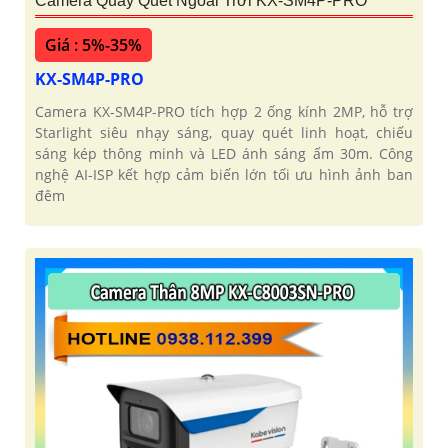
Camera Quay Quét Ngoài Trời KX-SM4P-PRO
Giá : 5%-35%
KX-SM4P-PRO
Camera KX-SM4P-PRO tích hợp 2 ống kính 2MP, hỗ trợ
Starlight siêu nhạy sáng, quay quét linh hoạt, chiếu
sáng kép thông minh và LED ánh sáng ấm 30m. Công
nghệ AI-ISP kết hợp cảm biến lớn tối ưu hình ảnh ban
đêm