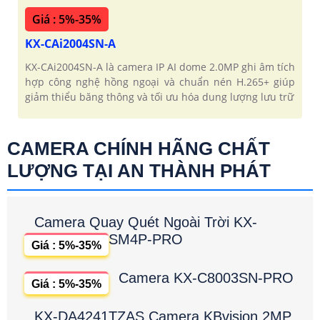
Giá : 5%-35%
KX-CAi2004SN-A
KX-CAi2004SN-A là camera IP AI dome 2.0MP ghi âm tích
hợp công nghệ hồng ngoại và chuẩn nén H.265+ giúp
giảm thiểu băng thông và tối ưu hóa dung lượng lưu trữ
CAMERA CHÍNH HÃNG CHẤT
LƯỢNG TẠI AN THÀNH PHÁT
Camera Quay Quét Ngoài Trời KX-
SM4P-PRO
Giá : 5%-35%
Camera KX-C8003SN-PRO
Giá : 5%-35%
KX-DA4241TZAS Camera KBvision 2MP