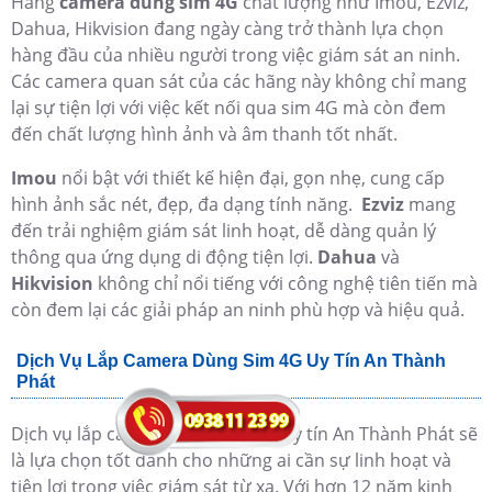
Hãng
camera dùng sim 4G
chất lượng như Imou, Ezviz,
Dahua, Hikvision đang ngày càng trở thành lựa chọn
hàng đầu của nhiều người trong việc giám sát an ninh.
Các camera quan sát của các hãng này không chỉ mang
lại sự tiện lợi với việc kết nối qua sim 4G mà còn đem
đến chất lượng hình ảnh và âm thanh tốt nhất.
Imou
nổi bật với thiết kế hiện đại, gọn nhẹ, cung cấp
hình ảnh sắc nét, đẹp, đa dạng tính năng.
Ezviz
mang
đến trải nghiệm giám sát linh hoạt, dễ dàng quản lý
thông qua ứng dụng di động tiện lợi.
Dahua
và
Hikvision
không chỉ nổi tiếng với công nghệ tiên tiến mà
còn đem lại các giải pháp an ninh phù hợp và hiệu quả.
Dịch Vụ Lắp Camera Dùng Sim 4G Uy Tín An Thành
Phát
Dịch vụ lắp camera dùng sim 4G uy tín An Thành Phát sẽ
là lựa chọn tốt dành cho những ai cần sự linh hoạt và
tiện lợi trong việc giám sát từ xa. Với hơn 12 năm kinh