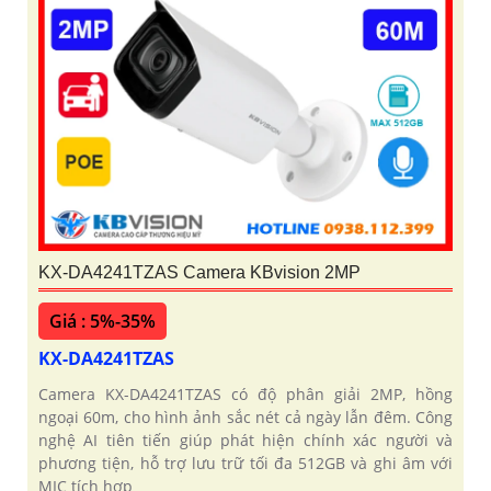
KX-DA4241TZAS Camera KBvision 2MP
Giá : 5%-35%
KX-DA4241TZAS
Camera KX-DA4241TZAS có độ phân giải 2MP, hồng
ngoại 60m, cho hình ảnh sắc nét cả ngày lẫn đêm. Công
nghệ AI tiên tiến giúp phát hiện chính xác người và
phương tiện, hỗ trợ lưu trữ tối đa 512GB và ghi âm với
MIC tích hợp