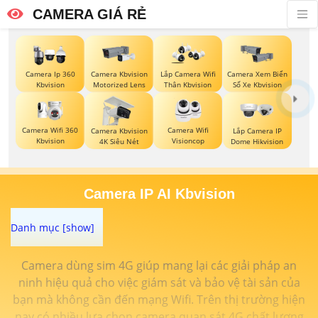
CAMERA GIÁ RẺ
Camera Ip 360
Camera Kbvision
Lắp Camera Wifi
Camera Xem Biển
Kbvision
Motorized Lens
Thân Kbvision
Số Xe Kbvision
Camera Wifi 360
Camera Wifi
Camera Kbvision
Lắp Camera IP
Kbvision
Visioncop
4K Siêu Nét
Dome Hikvision
Camera IP AI Kbvision
Camera dùng sim 4G giúp mang lại các giải pháp an
ninh hiệu quả cho việc giám sát và bảo vệ tài sản của
bạn mà không cần đến mạng Wifi. Trên thị trường hiện
nay có nhiều lựa chọn camera quan sát 4G chất lượng