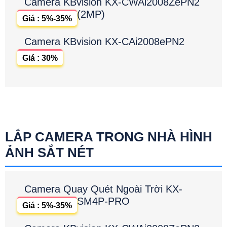
Camera KBvision KX-CWAi2008ZePN2
(2MP)
Giá : 5%-35%
Camera KBvision KX-CAi2008ePN2
Giá : 30%
LẮP CAMERA TRONG NHÀ HÌNH
ẢNH SẮT NÉT
Camera Quay Quét Ngoài Trời KX-
SM4P-PRO
Giá : 5%-35%