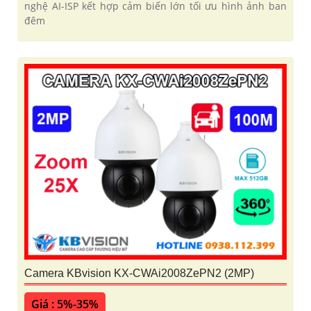
nghệ AI-ISP kết hợp cảm biến lớn tối ưu hình ảnh ban
đêm
Camera KBvision KX-CWAi2008ZePN2 (2MP)
Giá : 5%-35%