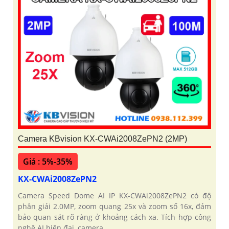
Camera KBvision KX-CWAi2008ZePN2 (2MP)
Giá : 5%-35%
KX-CWAi2008ZePN2
Camera Speed Dome AI IP KX-CWAi2008ZePN2 có độ
phân giải 2.0MP, zoom quang 25x và zoom số 16x, đảm
bảo quan sát rõ ràng ở khoảng cách xa. Tích hợp công
nghệ AI hiện đại, camera...