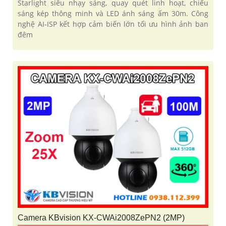
Starlight siêu nhạy sáng, quay quét linh hoạt, chiếu
sáng kép thông minh và LED ánh sáng ấm 30m. Công
nghệ AI-ISP kết hợp cảm biến lớn tối ưu hình ảnh ban
đêm
Camera KBvision KX-CWAi2008ZePN2 (2MP)