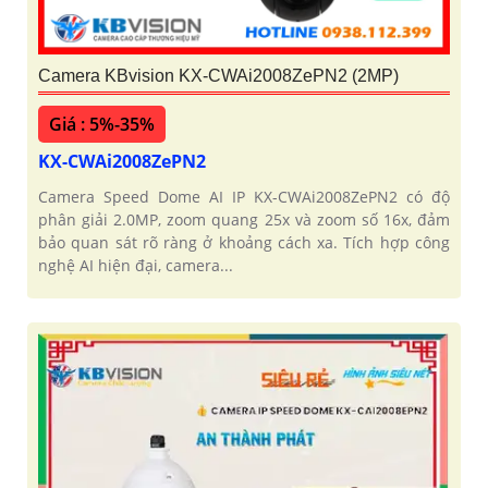
Camera KBvision KX-CWAi2008ZePN2 (2MP)
Giá : 5%-35%
KX-CWAi2008ZePN2
Camera Speed Dome AI IP KX-CWAi2008ZePN2 có độ
phân giải 2.0MP, zoom quang 25x và zoom số 16x, đảm
bảo quan sát rõ ràng ở khoảng cách xa. Tích hợp công
nghệ AI hiện đại, camera...