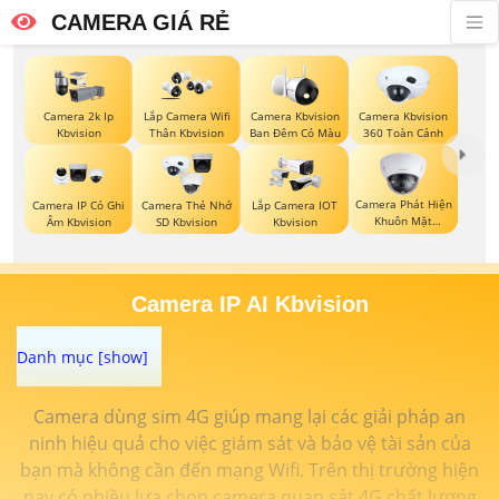
CAMERA GIÁ RẺ
Camera 2k Ip
Lắp Camera Wifi
Camera Kbvision
Camera Kbvision
Kbvision
Thân Kbvision
Ban Đêm Có Màu
360 Toàn Cảnh
Camera Phát Hiện
Camera IP Có Ghi
Camera Thẻ Nhớ
Lắp Camera IOT
Khuôn Mặt
Âm Kbvision
SD Kbvision
Kbvision
Kbvision
Camera IP AI Kbvision
Camera dùng sim 4G giúp mang lại các giải pháp an
ninh hiệu quả cho việc giám sát và bảo vệ tài sản của
bạn mà không cần đến mạng Wifi. Trên thị trường hiện
nay có nhiều lựa chọn camera quan sát 4G chất lượng