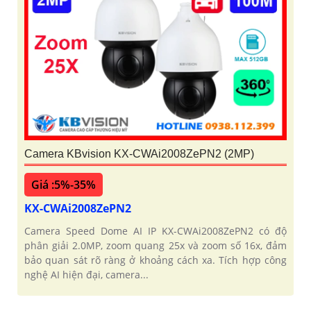
Camera KBvision KX-CWAi2008ZePN2 (2MP)
Giá :5%-35%
KX-CWAi2008ZePN2
Camera Speed Dome AI IP KX-CWAi2008ZePN2 có độ
phân giải 2.0MP, zoom quang 25x và zoom số 16x, đảm
bảo quan sát rõ ràng ở khoảng cách xa. Tích hợp công
nghệ AI hiện đại, camera...