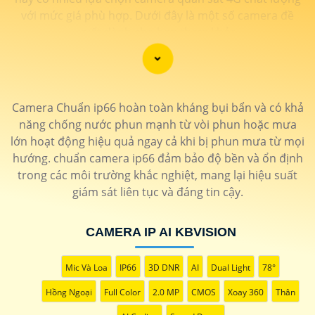
với mức giá phù hợp. Dưới đây là một số camera đề
xuất dành cho bạn tham khảo
Camera Chuẩn ip66 hoàn toàn kháng bụi bẩn và có khả
năng chống nước phun mạnh từ vòi phun hoặc mưa
lớn hoạt động hiệu quả ngay cả khi bị phun mưa từ mọi
hướng. chuẩn camera ip66 đảm bảo độ bền và ổn định
trong các môi trường khắc nghiệt, mang lại hiệu suất
giám sát liên tục và đáng tin cậy.
CAMERA IP AI KBVISION
'
Mic Và Loa
IP66
3D DNR
AI
Dual Light
78°
Hồng Ngoại
Full Color
2.0 MP
CMOS
Xoay 360
Thân