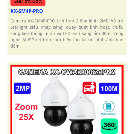
Giá : 5%-35%
KX-SM4P-PRO
Camera KX-SM4P-PRO tích hợp 2 ống kính 2MP, hỗ trợ
Starlight siêu nhạy sáng, quay quét linh hoạt, chiếu
sáng kép thông minh và LED ánh sáng ấm 30m. Công
nghệ AI-ISP kết hợp cảm biến lớn tối ưu hình ảnh ban
đêm