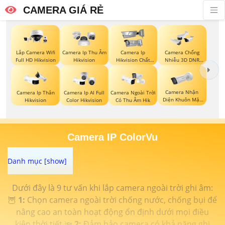
CAMERA GIÁ RẺ
Lắp Camera Wifi
Camera Ip Thu Âm
Camera Ip
Camera Chống
Full HD Hikvision
Hikvision
Hikvision Chất
Nhiễu 3D DNR
Lượng
Hikvison
Camera Nhận
Camera Ip Thân
Camera Ip AI Full
Camera Ngoài Trời
Diện Khuôn Mặt
Hikvision
Color Hikvision
Có Thu Âm Hik
Hikvision
Camera IP ColorVu
Dưới đây là 9 tư vấn khi lắp camera ngoài trời ghi âm:
🦉
1:
Chọn camera ngoài trời chống nước, chống bụi để
nâng cao an toàn hoạt động ổn định dưới mọi điều
kiện thời tiết.🔦
2:
Đảm bảo camera có khả năng ghi