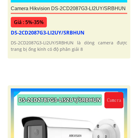
Camera Hikvision DS-2CD2087G3-LI2UY/SRBHUN
Giá : 5%-35%
DS-2CD2087G3-LI2UY/SRBHUN
DS-2CD2087G3-LI2UY/SRBHUN là dòng camera được
trang bị ống kính có độ phân giải 8