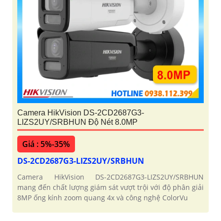
Camera HikVision DS-2CD2687G3-
LIZS2UY/SRBHUN Độ Nét 8.0MP
Giá : 5%-35%
DS-2CD2687G3-LIZS2UY/SRBHUN
Camera HikVision DS-2CD2687G3-LIZS2UY/SRBHUN
mang đến chất lượng giám sát vượt trội với độ phân giải
8MP ống kính zoom quang 4x và công nghệ ColorVu