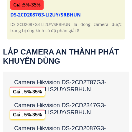
Giá :5%-35%
DS-2CD2087G3-LI2UY/SRBHUN
DS-2CD2087G3-LI2UY/SRBHUN là dòng camera được
trang bị ống kính có độ phân giải 8
LẮP CAMERA AN THÀNH PHÁT
KHUYÊN DÙNG
Camera Hikvision DS-2CD2T87G3-
LIS2UY/SRBHUN
Giá : 5%-35%
Camera Hikvision DS-2CD2347G3-
LIS2UY/SRBHUN
Giá : 5%-35%
Camera Hikvision DS-2CD2087G3-