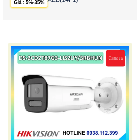
Giá : 5%-35%