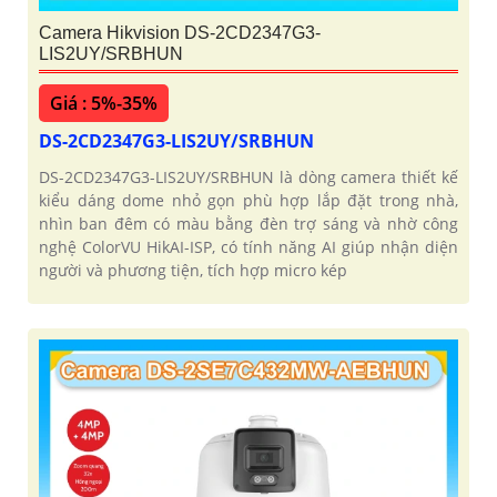
Camera Hikvision DS-2CD2347G3-
LIS2UY/SRBHUN
Giá : 5%-35%
DS-2CD2347G3-LIS2UY/SRBHUN
DS-2CD2347G3-LIS2UY/SRBHUN là dòng camera thiết kế
kiểu dáng dome nhỏ gọn phù hợp lắp đặt trong nhà,
nhìn ban đêm có màu bằng đèn trợ sáng và nhờ công
nghệ ColorVU HikAI-ISP, có tính năng AI giúp nhận diện
người và phương tiện, tích hợp micro kép