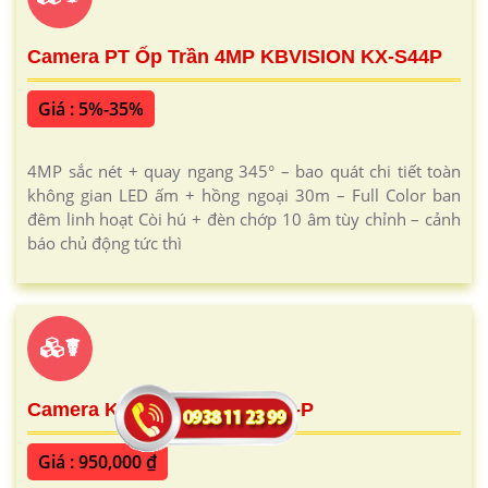
Camera PT Ốp Trần 4MP KBVISION KX-S44P
Giá : 5%-35%
4MP sắc nét + quay ngang 345° – bao quát chi tiết toàn
không gian LED ấm + hồng ngoại 30m – Full Color ban
đêm linh hoạt Còi hú + đèn chớp 10 âm tùy chỉnh – cảnh
báo chủ động tức thì
☤
Camera Kbvision KX-2012S4-P
Giá : 950,000 ₫