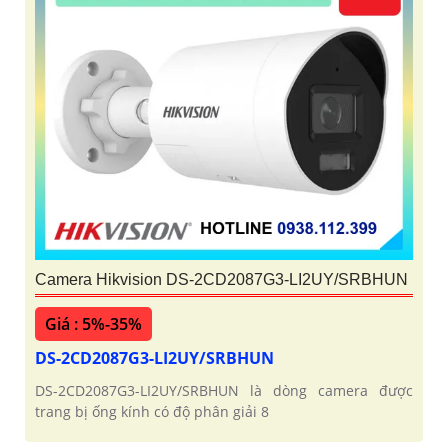
Camera Hikvision DS-2CD2087G3-LI2UY/SRBHUN
Giá : 5%-35%
DS-2CD2087G3-LI2UY/SRBHUN
DS-2CD2087G3-LI2UY/SRBHUN là dòng camera được
trang bị ống kính có độ phân giải 8