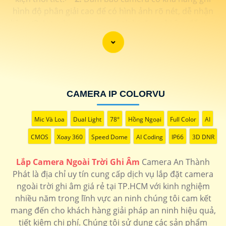
hình độ phân giải cao để có hình ảnh rõ nét, dễ nhận
diện.✔️
3:
Lựa chọn camera có tính năng ghi âm để cung
cấp thông tin bổ sung và chân thực khi cần thiết.👉
4:
Vị trí lắp đặt camera cần được chọn sao cho phủ sóng
rộng, không bị vướng tầm nhìn.
5:
Sử dụng các thiết bị
hỗ trợ như đầu ghi hình, ổ cứng để lưu trữ dữ liệu từ
camera ngoài trời.
6:
Kiểm tra kết nối mạng internet ổn
CAMERA IP COLORVU
định để qua đó có thể xem hình ảnh từ camera mọi lúc
mọi nơi.
7:
Bảo dưỡng và lau chùi camera định kỳ để
chắc chắn hơn hoạt động hiệu quả và kéo dài tuổi
Mic Và Loa
Dual Light
78°
Hồng Ngoại
Full Color
AI
thọ.
8:
Sử dụng các phần mềm quản lý camera để theo
CMOS
Xoay 360
Speed Dome
AI Coding
IP66
3D DNR
dõi và kiểm soát hoạt động của camera ngoài trời.🦉
9:
Bảo mật thông tin và dữ liệu từ camera bằng cách sử
Lắp Camera Ngoài Trời Ghi Âm
Camera An Thành
dụng mật khẩu mạnh và cập nhật phần mềm đều đặn.
Phát là địa chỉ uy tín cung cấp dịch vụ lắp đặt camera
Hy vọng những tư vấn trên sẽ giúp bạn lắp đặt và sử
ngoài trời ghi âm giá rẻ tại TP.HCM với kinh nghiệm
dụng camera ngoài trời ghi âm một cách hiệu quả.
nhiều năm trong lĩnh vực an ninh chúng tôi cam kết
mang đến cho khách hàng giải pháp an ninh hiệu quả,
tiết kiệm chi phí. Chúng tôi sử dụng các sản phẩm