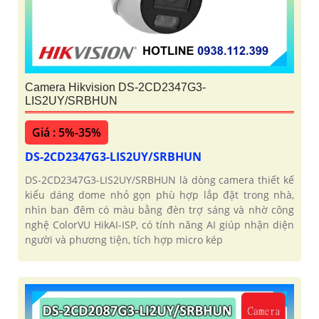
Camera Hikvision DS-2CD2347G3-
LIS2UY/SRBHUN
Giá : 5%-35%
DS-2CD2347G3-LIS2UY/SRBHUN
DS-2CD2347G3-LIS2UY/SRBHUN là dòng camera thiết kế
kiểu dáng dome nhỏ gọn phù hợp lắp đặt trong nhà,
nhìn ban đêm có màu bằng đèn trợ sáng và nhờ công
nghệ ColorVU HikAI-ISP, có tính năng AI giúp nhận diện
người và phương tiện, tích hợp micro kép