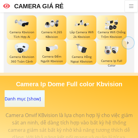
CAMERA GIÁ RẺ
Camera Kbvision
Camera H.265
Lắp Camera Wifi
Camera Wifi Chống
Tích Hợp Ai
KBvision
2k Kbvision
Trộm Kbvision
Camera Đếm
Camera Kbvision
Camera Hồng
Camera Ip Full
Người Kbvision
360 Toàn Cảnh
Ngoại Kbvision
Color
Camera Ip Dome Full color Kbvision
Camera Onvif KBvision là lựa chọn hợp lý cho việc giám
sát an ninh, dễ dàng tích hợp vào bất kỳ hệ thống
camera giám sát bất kỳ nhờ khả năng tương thích dễ
dàng. Với khả năng kết nối mạng và quản lý từ xa,