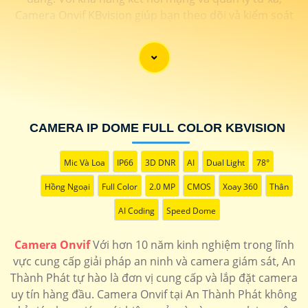
Camera Onvif KBvision giúp bạn theo dõi và kiểm soát
an ninh mọi lúc, mọi nơi một cách đơn giản. Sau đây là
một số dòng camera quan sát chất lượng dành cho
bạn tham khảo.
CAMERA IP DOME FULL COLOR KBVISION
Mic Và Loa
IP66
3D DNR
AI
Dual Light
78°
Hồng Ngoại
Full Color
2.0 MP
CMOS
Xoay 360
Thân
AI Coding
Speed Dome
'
Camera Onvif
Với hơn 10 năm kinh nghiệm trong lĩnh
vực cung cấp giải pháp an ninh và camera giám sát, An
Thành Phát tự hào là đơn vị cung cấp và lắp đặt camera
uy tín hàng đầu. Camera Onvif tại An Thành Phát không