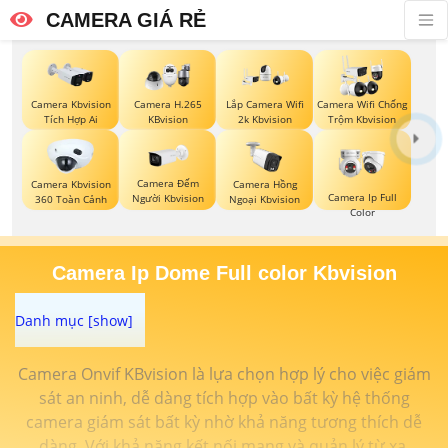
CAMERA GIÁ RẺ
Camera Kbvision
Camera H.265
Lắp Camera Wifi
Camera Wifi Chống
Tích Hợp Ai
KBvision
2k Kbvision
Trộm Kbvision
Camera Đếm
Camera Kbvision
Camera Hồng
Camera Ip Full
Người Kbvision
360 Toàn Cảnh
Ngoại Kbvision
Color
Camera Ip Dome Full color Kbvision
Camera Onvif KBvision là lựa chọn hợp lý cho việc giám
sát an ninh, dễ dàng tích hợp vào bất kỳ hệ thống
camera giám sát bất kỳ nhờ khả năng tương thích dễ
dàng. Với khả năng kết nối mạng và quản lý từ xa,