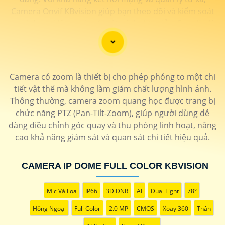
Camera Onvif KBvision giúp bạn theo dõi và kiểm soát
an ninh mọi lúc, mọi nơi một cách đơn giản. Sau đây là
một số dòng camera quan sát chất lượng dành cho
bạn tham khảo.
Camera có zoom là thiết bị cho phép phóng to một chi
tiết vật thể mà không làm giảm chất lượng hình ảnh.
Thông thường, camera zoom quang học được trang bị
chức năng PTZ (Pan-Tilt-Zoom), giúp người dùng dễ
dàng điều chỉnh góc quay và thu phóng linh hoạt, nâng
cao khả năng giám sát và quan sát chi tiết hiệu quả.
'
CAMERA IP DOME FULL COLOR KBVISION
Mic Và Loa
IP66
3D DNR
AI
Dual Light
78°
Hồng Ngoại
Full Color
2.0 MP
CMOS
Xoay 360
Thân