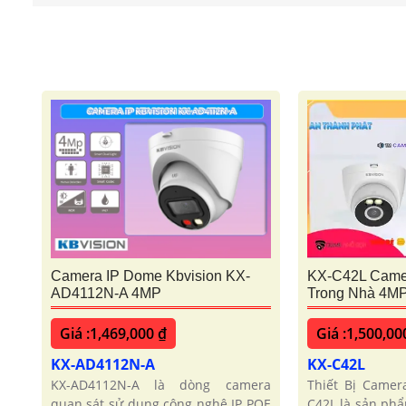
Camera IP Dome Kbvision KX-
KX-C42L Came
AD4112N-A 4MP
Trong Nhà 4M
Giá :1,469,000 ₫
Giá :1,500,00
KX-AD4112N-A
KX-C42L
KX-AD4112N-A là dòng camera
Thiết Bị Camer
quan sát sử dụng công nghệ IP POE
C42L là sản ph