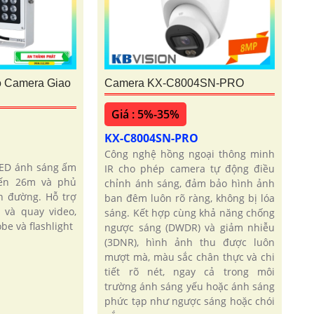
o Camera Giao
Camera KX-C8004SN-PRO
Giá : 5%-35%
KX-C8004SN-PRO
Công nghệ hồng ngoại thông minh
LED ánh sáng ấm
IR cho phép camera tự động điều
đến 26m và phủ
chỉnh ánh sáng, đảm bảo hình ảnh
n đường. Hỗ trợ
ban đêm luôn rõ ràng, không bị lóa
và quay video,
sáng. Kết hợp cùng khả năng chống
be và flashlight
ngược sáng (DWDR) và giảm nhiễu
(3DNR), hình ảnh thu được luôn
mượt mà, màu sắc chân thực và chi
tiết rõ nét, ngay cả trong môi
trường ánh sáng yếu hoặc ánh sáng
phức tạp như ngược sáng hoặc chói