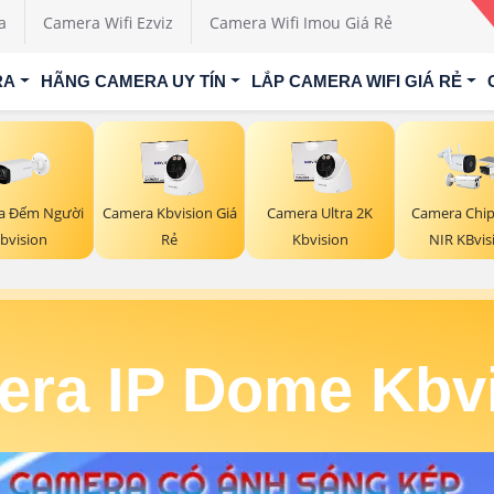
a
Camera Wifi Ezviz
Camera Wifi Imou Giá Rẻ
RA
HÃNG CAMERA UY TÍN
LẮP CAMERA WIFI GIÁ RẺ
a Đếm Người
Camera Kbvision Giá
Camera Ultra 2K
Camera Chip
bvision
Rẻ
Kbvision
NIR KBvis
ra IP Dome Kbv