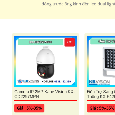
động trước ống kính đèn led dual ligh
Camera IP 2MP Kabe Vision KX-
Đèn Trợ Sáng 
CD2257MPN
Thông KX-F42
Giá : 5%-35%
Giá : 5%-35%