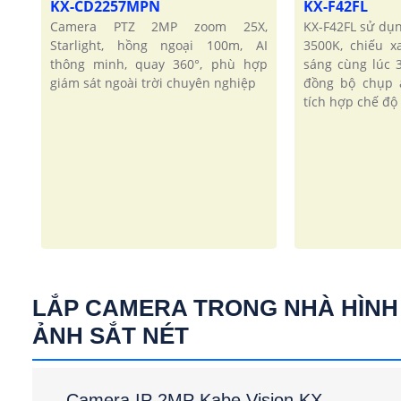
KX-CD2257MPN
KX-F42FL
Camera PTZ 2MP zoom 25X,
KX-F42FL sử dụ
Starlight, hồng ngoại 100m, AI
3500K, chiếu 
thông minh, quay 360°, phù hợp
sáng cùng lúc 
giám sát ngoài trời chuyên nghiệp
đồng bộ chụp 
tích hợp chế độ 
LẮP CAMERA TRONG NHÀ HÌNH
ẢNH SẮT NÉT
Camera IP 2MP Kabe Vision KX-