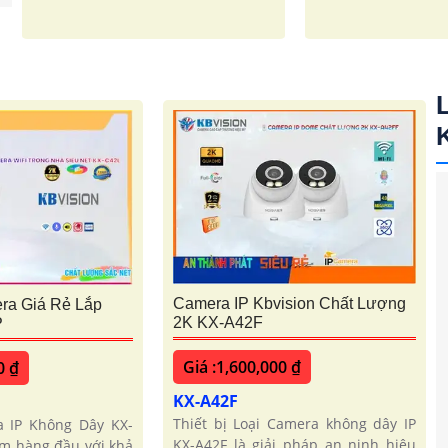
Camera IP Kbvision Chất Lượng
ra Giá Rẻ Lắp
2K KX-A42F
P
Giá :1,600,000 ₫
0 ₫
KX-A42F
Thiết bị Loại Camera không dây IP
a IP Không Dây KX-
KX-A42F là giải pháp an ninh hiệu
ẩm hàng đầu với khả