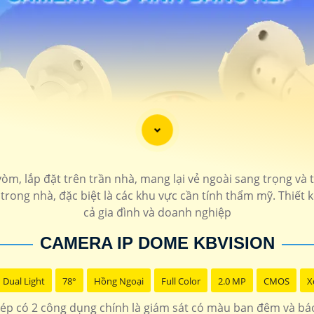
òm, lắp đặt trên trần nhà, mang lại vẻ ngoài sang trọng v
rong nhà, đặc biệt là các khu vực cần tính thẩm mỹ. Thiết
cả gia đình và doanh nghiệp
CAMERA IP DOME KBVISION
Dual Light
78°
Hồng Ngoại
Full Color
2.0 MP
CMOS
X
p có 2 công dụng chính là giám sát có màu ban đêm và bá