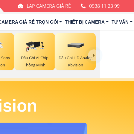
LAP CAMERA GIÁ RẺ
0938 11 23 99
CAMERA GIÁ RẺ TRỌN GÓI
THIẾT BỊ CAMERA
TƯ VẤN
Đầu Ghi HD Analog
 Sony
Đầu Ghi AI Chip
Kbvision
ion
Thông Minh
ision