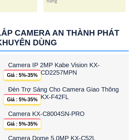
nắng
LẮP CAMERA AN THÀNH PHÁT
KHUYÊN DÙNG
Camera IP 2MP Kabe Vision KX-
CD2257MPN
Giá : 5%-35%
Đèn Trợ Sáng Cho Camera Giao Thông
KX-F42FL
Giá : 5%-35%
Camera KX-C8004SN-PRO
Giá : 5%-35%
Camera Dome 5.0MP KX-C52L