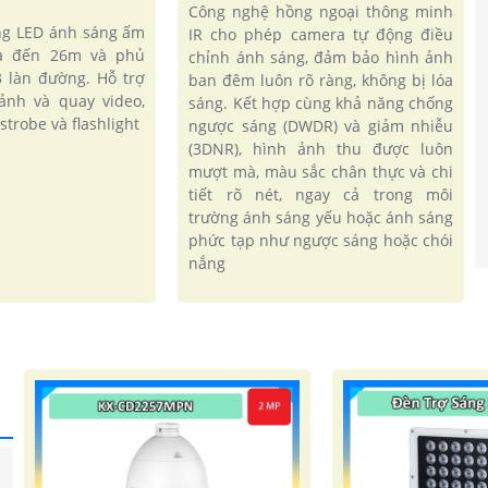
Công nghệ hồng ngoại thông minh
ng LED ánh sáng ấm
IR cho phép camera tự động điều
xa đến 26m và phủ
chỉnh ánh sáng, đảm bảo hình ảnh
3 làn đường. Hỗ trợ
ban đêm luôn rõ ràng, không bị lóa
ảnh và quay video,
sáng. Kết hợp cùng khả năng chống
strobe và flashlight
ngược sáng (DWDR) và giảm nhiễu
(3DNR), hình ảnh thu được luôn
mượt mà, màu sắc chân thực và chi
tiết rõ nét, ngay cả trong môi
trường ánh sáng yếu hoặc ánh sáng
phức tạp như ngược sáng hoặc chói
nắng
'