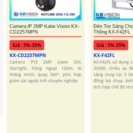
Camera IP 2MP Kabe Vision KX-
Đèn Trợ Sáng Ch
CD2257MPN
Thông KX-F42FL
Giá : 5%-35%
Giá : 5%-35%
KX-CD2257MPN
KX-F42FL
Camera PTZ 2MP zoom 25X,
KX-F42FL sử dụng 
Starlight, hồng ngoại 100m, AI
3500K, chiếu xa 
thông minh, quay 360°, phù hợp
sáng cùng lúc 3 là
giám sát ngoài trời chuyên nghiệp
đồng bộ chụp ảnh 
tích hợp chế độ stro