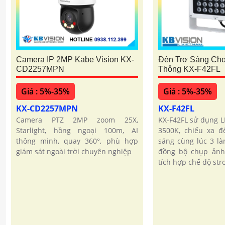
Camera IP 2MP Kabe Vision KX-
Đèn Trợ Sáng Ch
CD2257MPN
Thông KX-F42FL
Giá : 5%-35%
Giá : 5%-35%
KX-CD2257MPN
KX-F42FL
Camera PTZ 2MP zoom 25X,
KX-F42FL sử dụng 
Starlight, hồng ngoại 100m, AI
3500K, chiếu xa 
thông minh, quay 360°, phù hợp
sáng cùng lúc 3 là
giám sát ngoài trời chuyên nghiệp
đồng bộ chụp ảnh 
tích hợp chế độ stro