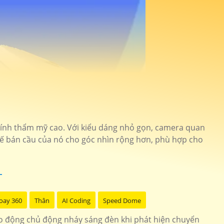
à tính thẩm mỹ cao. Với kiểu dáng nhỏ gọn, camera quan
 kế bán cầu của nó cho góc nhìn rộng hơn, phù hợp cho
oay 360
Thân
AI Coding
Speed Dome
o động chủ động nháy sáng đèn khi phát hiện chuyển