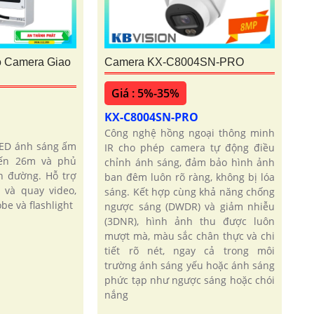
o Camera Giao
Camera KX-C8004SN-PRO
Giá : 5%-35%
KX-C8004SN-PRO
Công nghệ hồng ngoại thông minh
LED ánh sáng ấm
IR cho phép camera tự động điều
đến 26m và phủ
chỉnh ánh sáng, đảm bảo hình ảnh
n đường. Hỗ trợ
ban đêm luôn rõ ràng, không bị lóa
và quay video,
sáng. Kết hợp cùng khả năng chống
be và flashlight
ngược sáng (DWDR) và giảm nhiễu
(3DNR), hình ảnh thu được luôn
mượt mà, màu sắc chân thực và chi
tiết rõ nét, ngay cả trong môi
trường ánh sáng yếu hoặc ánh sáng
phức tạp như ngược sáng hoặc chói
nắng