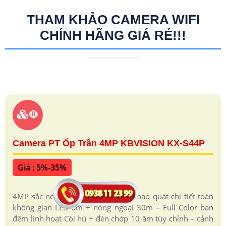
THAM KHẢO CAMERA WIFI
CHÍNH HÃNG GIÁ RẺ!!!
☫
Camera PT Ốp Trần 4MP KBVISION KX-S44P
Giá : 5%-35%
4MP sắc nét + quay ngang 345° – bao quát chi tiết toàn
không gian LED ấm + hồng ngoại 30m – Full Color ban
đêm linh hoạt Còi hú + đèn chớp 10 âm tùy chỉnh – cảnh