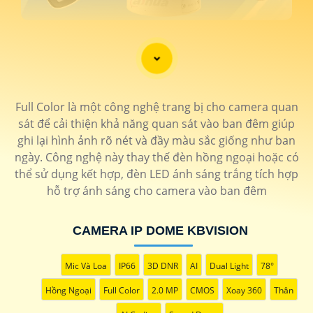
Full Color là một công nghệ trang bị cho camera quan
sát để cải thiện khả năng quan sát vào ban đêm giúp
ghi lại hình ảnh rõ nét và đầy màu sắc giống như ban
ngày. Công nghệ này thay thế đèn hồng ngoại hoặc có
thể sử dụng kết hợp, đèn LED ánh sáng trắng tích hợp
hỗ trợ ánh sáng cho camera vào ban đêm
'
CAMERA IP DOME KBVISION
Mic Và Loa
IP66
3D DNR
AI
Dual Light
78°
Hồng Ngoại
Full Color
2.0 MP
CMOS
Xoay 360
Thân