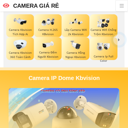
CAMERA GIÁ RẺ
Camera Kbvision
Camera H.265
Lắp Camera Wifi
Camera Wifi Chống
Tích Hợp Ai
KBvision
2k Kbvision
Trộm Kbvision
Camera Đếm
Camera Kbvision
Camera Hồng
Camera Ip Full
Người Kbvision
360 Toàn Cảnh
Ngoại Kbvision
Color
Camera IP Dome Kbvision