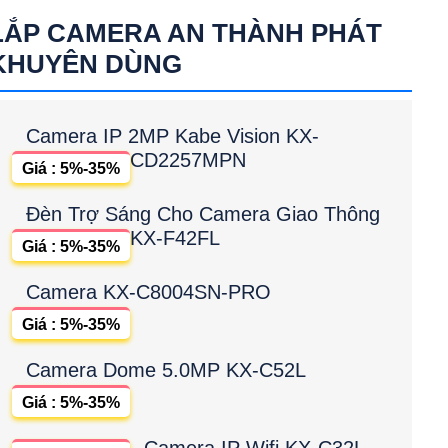
LẮP CAMERA AN THÀNH PHÁT
KHUYÊN DÙNG
Camera IP 2MP Kabe Vision KX-
CD2257MPN
Giá : 5%-35%
Đèn Trợ Sáng Cho Camera Giao Thông
KX-F42FL
Giá : 5%-35%
Camera KX-C8004SN-PRO
Giá : 5%-35%
Camera Dome 5.0MP KX-C52L
Giá : 5%-35%
Camera IP Wifi KX-C32L