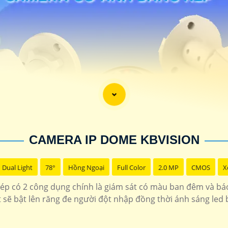
CAMERA IP DOME KBVISION
Dual Light
78°
Hồng Ngoại
Full Color
2.0 MP
CMOS
X
p có 2 công dụng chính là giám sát có màu ban đêm và bá
t sẽ bật lên răng đe người đột nhập đồng thời ánh sáng led