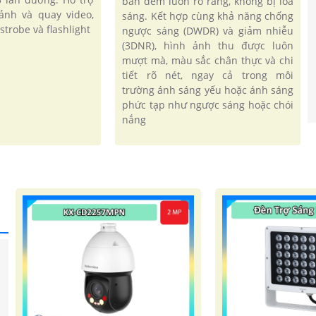
ban đêm luôn rõ ràng, không bị lóa
ảnh và quay video,
sáng. Kết hợp cùng khả năng chống
strobe và flashlight
ngược sáng (DWDR) và giảm nhiễu
(3DNR), hình ảnh thu được luôn
mượt mà, màu sắc chân thực và chi
tiết rõ nét, ngay cả trong môi
trường ánh sáng yếu hoặc ánh sáng
phức tạp như ngược sáng hoặc chói
nắng
'