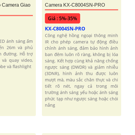
o Camera Giao
Camera KX-C8004SN-PRO
Giá : 5%-35%
KX-C8004SN-PRO
Công nghệ hồng ngoại thông minh
LED ánh sáng ấm
IR cho phép camera tự động điều
đến 26m và phủ
chỉnh ánh sáng, đảm bảo hình ảnh
n đường. Hỗ trợ
ban đêm luôn rõ ràng, không bị lóa
và quay video,
sáng. Kết hợp cùng khả năng chống
be và flashlight
ngược sáng (DWDR) và giảm nhiễu
(3DNR), hình ảnh thu được luôn
mượt mà, màu sắc chân thực và chi
tiết rõ nét, ngay cả trong môi
trường ánh sáng yếu hoặc ánh sáng
phức tạp như ngược sáng hoặc chói
nắng