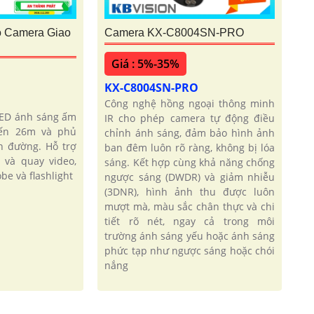
o Camera Giao
Camera KX-C8004SN-PRO
Giá : 5%-35%
KX-C8004SN-PRO
Công nghệ hồng ngoại thông minh
LED ánh sáng ấm
IR cho phép camera tự động điều
đến 26m và phủ
chỉnh ánh sáng, đảm bảo hình ảnh
n đường. Hỗ trợ
ban đêm luôn rõ ràng, không bị lóa
và quay video,
sáng. Kết hợp cùng khả năng chống
be và flashlight
ngược sáng (DWDR) và giảm nhiễu
(3DNR), hình ảnh thu được luôn
mượt mà, màu sắc chân thực và chi
tiết rõ nét, ngay cả trong môi
trường ánh sáng yếu hoặc ánh sáng
phức tạp như ngược sáng hoặc chói
nắng