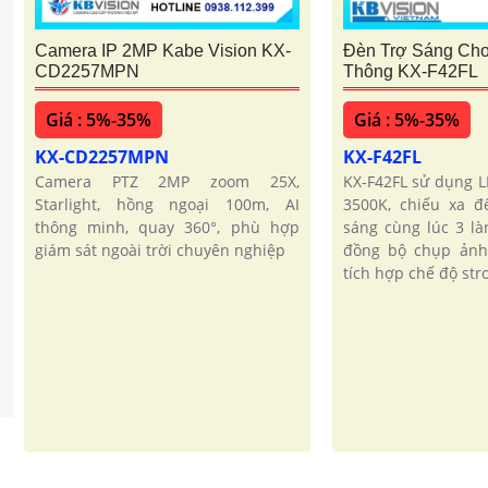
Camera IP 2MP Kabe Vision KX-
Đèn Trợ Sáng Ch
CD2257MPN
Thông KX-F42FL
Giá : 5%-35%
Giá : 5%-35%
KX-CD2257MPN
KX-F42FL
Camera PTZ 2MP zoom 25X,
KX-F42FL sử dụng 
Starlight, hồng ngoại 100m, AI
3500K, chiếu xa 
thông minh, quay 360°, phù hợp
sáng cùng lúc 3 là
giám sát ngoài trời chuyên nghiệp
đồng bộ chụp ảnh 
tích hợp chế độ stro