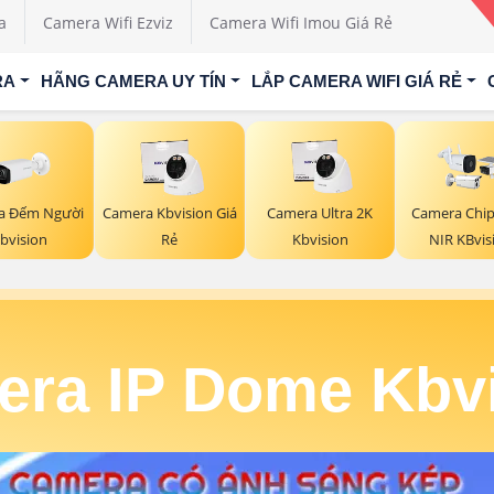
a
Camera Wifi Ezviz
Camera Wifi Imou Giá Rẻ
RA
HÃNG CAMERA UY TÍN
LẮP CAMERA WIFI GIÁ RẺ
a Đếm Người
Camera Kbvision Giá
Camera Ultra 2K
Camera Chip
bvision
Rẻ
Kbvision
NIR KBvis
ra IP Dome Kbv