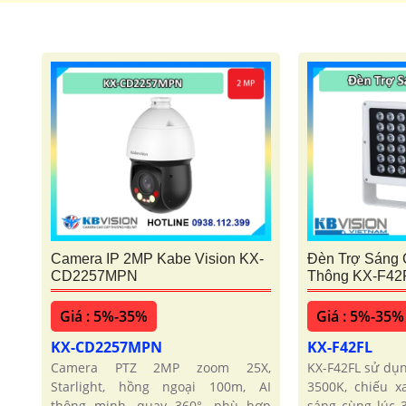
Camera IP 2MP Kabe Vision KX-
Đèn Trợ Sáng 
CD2257MPN
Thông KX-F42
Giá : 5%-35%
Giá : 5%-35%
KX-CD2257MPN
KX-F42FL
Camera PTZ 2MP zoom 25X,
KX-F42FL sử dụ
Starlight, hồng ngoại 100m, AI
3500K, chiếu 
thông minh, quay 360°, phù hợp
sáng cùng lúc 