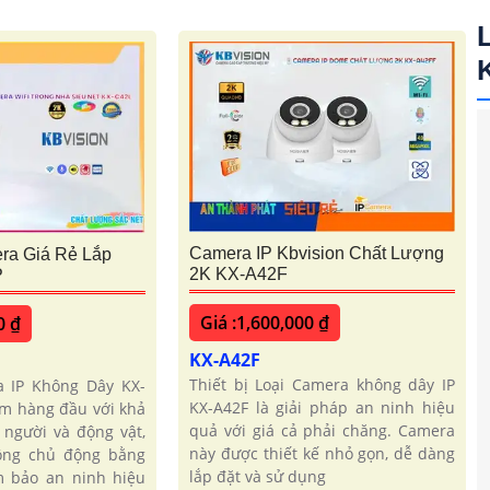
Camera IP Kbvision Chất Lượng
ra Giá Rẻ Lắp
2K KX-A42F
P
Giá :1,600,000 ₫
0 ₫
KX-A42F
Thiết bị Loại Camera không dây IP
a IP Không Dây KX-
KX-A42F là giải pháp an ninh hiệu
ẩm hàng đầu với khả
quả với giá cả phải chăng. Camera
 người và động vật,
này được thiết kế nhỏ gọn, dễ dàng
động chủ động bằng
lắp đặt và sử dụng
m bảo an ninh hiệu