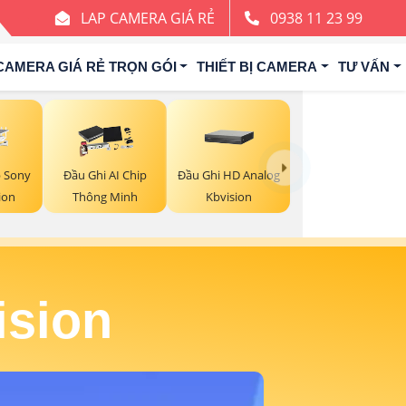
LAP CAMERA GIÁ RẺ
0938 11 23 99
CAMERA GIÁ RẺ TRỌN GÓI
THIẾT BỊ CAMERA
TƯ VẤN
Đầu Ghi HD Analog
 Sony
Đầu Ghi AI Chip
Kbvision
ion
Thông Minh
ision