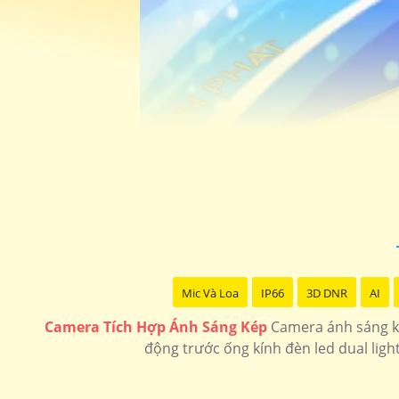
Mic Và Loa
IP66
3D DNR
AI
Camera Tích Hợp Ánh Sáng Kép
Camera ánh sáng ké
động trước ống kính đèn led dual ligh