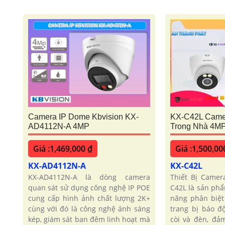
Camera IP Dome Kbvision KX-
KX-C42L Came
AD4112N-A 4MP
Trong Nhà 4M
Giá :1,469,000 ₫
Giá :1,500,00
KX-AD4112N-A
KX-C42L
KX-AD4112N-A là dòng camera
Thiết Bị Camer
quan sát sử dụng công nghệ IP POE
C42L là sản ph
cung cấp hình ảnh chất lượng 2K+
năng phân biệt
cùng với đó là công nghệ ánh sáng
trang bị báo 
kép, giám sát ban đêm linh hoạt mà
còi và đèn, đả