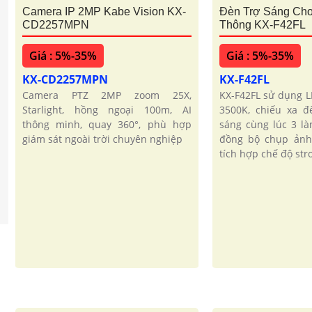
Camera IP 2MP Kabe Vision KX-
Đèn Trợ Sáng Ch
CD2257MPN
Thông KX-F42FL
Giá : 5%-35%
Giá : 5%-35%
KX-CD2257MPN
KX-F42FL
Camera PTZ 2MP zoom 25X,
KX-F42FL sử dụng 
Starlight, hồng ngoại 100m, AI
3500K, chiếu xa 
thông minh, quay 360°, phù hợp
sáng cùng lúc 3 là
giám sát ngoài trời chuyên nghiệp
đồng bộ chụp ảnh 
tích hợp chế độ stro