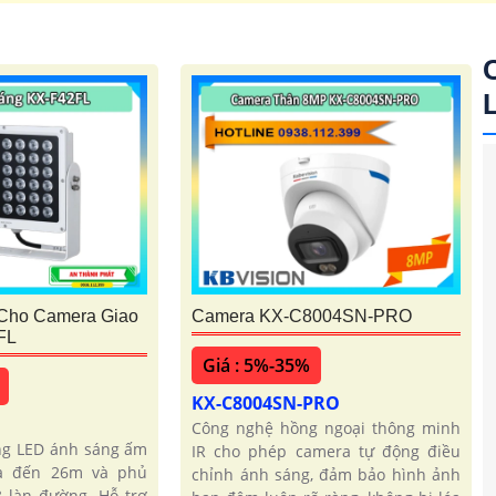
Cho Camera Giao
Camera KX-C8004SN-PRO
FL
Giá : 5%-35%
KX-C8004SN-PRO
Công nghệ hồng ngoại thông minh
ng LED ánh sáng ấm
IR cho phép camera tự động điều
xa đến 26m và phủ
chỉnh ánh sáng, đảm bảo hình ảnh
3 làn đường. Hỗ trợ