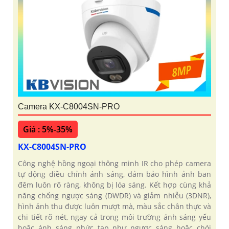
Camera KX-C8004SN-PRO
Giá : 5%-35%
KX-C8004SN-PRO
Công nghệ hồng ngoại thông minh IR cho phép camera
tự động điều chỉnh ánh sáng, đảm bảo hình ảnh ban
đêm luôn rõ ràng, không bị lóa sáng. Kết hợp cùng khả
năng chống ngược sáng (DWDR) và giảm nhiễu (3DNR),
hình ảnh thu được luôn mượt mà, màu sắc chân thực và
chi tiết rõ nét, ngay cả trong môi trường ánh sáng yếu
hoặc ánh sáng phức tạp như ngược sáng hoặc chói