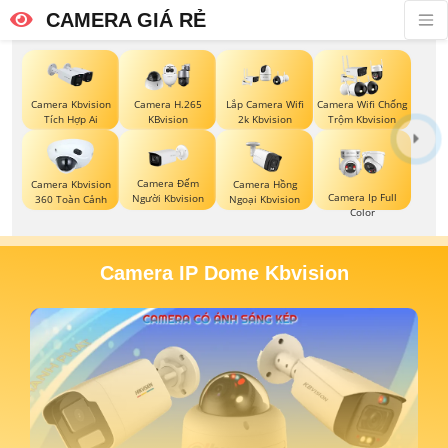
CAMERA GIÁ RẺ
Camera Kbvision
Camera H.265
Lắp Camera Wifi
Camera Wifi Chống
Tích Hợp Ai
KBvision
2k Kbvision
Trộm Kbvision
Camera Đếm
Camera Kbvision
Camera Hồng
Camera Ip Full
Người Kbvision
360 Toàn Cảnh
Ngoại Kbvision
Color
Camera IP Dome Kbvision