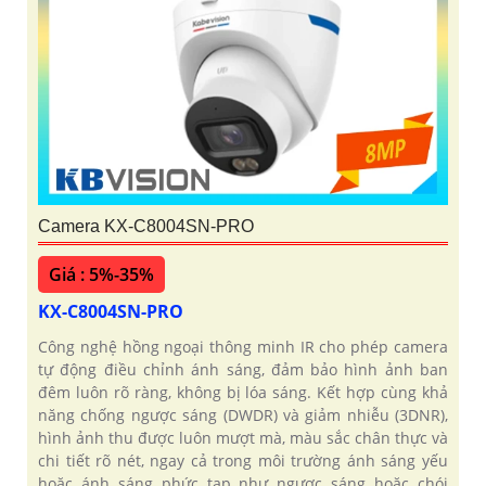
Camera KX-C8004SN-PRO
Giá : 5%-35%
KX-C8004SN-PRO
Công nghệ hồng ngoại thông minh IR cho phép camera
tự động điều chỉnh ánh sáng, đảm bảo hình ảnh ban
đêm luôn rõ ràng, không bị lóa sáng. Kết hợp cùng khả
năng chống ngược sáng (DWDR) và giảm nhiễu (3DNR),
hình ảnh thu được luôn mượt mà, màu sắc chân thực và
chi tiết rõ nét, ngay cả trong môi trường ánh sáng yếu
hoặc ánh sáng phức tạp như ngược sáng hoặc chói