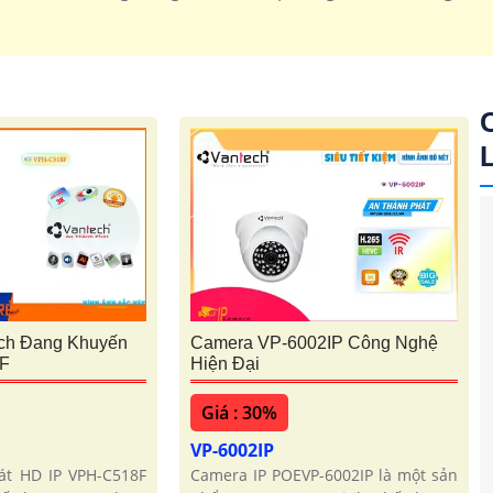
ch Đang Khuyến
Camera VP-6002IP Công Nghệ
F
Hiện Đại
Giá : 30%
VP-6002IP
át HD IP VPH-C518F
Camera IP POEVP-6002IP là một sản