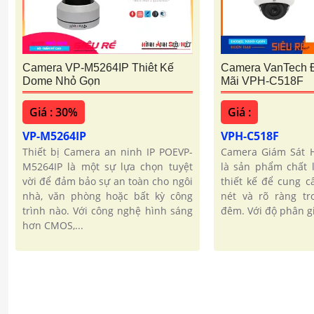
Camera VP-M5264IP Thiêt Kế
Camera VanTech 
Dome Nhỏ Gọn
Mãi VPH-C518F
Giá : 30%
Giá :
VP-M5264IP
VPH-C518F
Thiết bị Camera an ninh IP POEVP-
Camera Giám Sát H
M5264IP là một sự lựa chọn tuyệt
là sản phẩm chất 
vời để đảm bảo sự an toàn cho ngôi
thiết kế để cung c
nhà, văn phòng hoặc bất kỳ công
nét và rõ ràng tr
trình nào. Với công nghệ hình sáng
đêm. Với độ phân gi
hơn CMOS,...