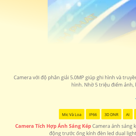
Camera với độ phân giải 5.0MP giúp ghi hình và truyền
hình. Nhờ 5 triệu điểm ảnh,
Mic Và Loa
IP66
3D DNR
AI
Camera Tích Hợp Ánh Sáng Kép
Camera ánh sáng ké
động trước ống kính đèn led dual ligh