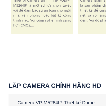
Thiết bị Camera an ninh IP POEVP-
Camera Giám S
M5264IP là một sự lựa chọn tuyệt
là sản phẩm ch
vời để đảm bảo sự an toàn cho ngôi
thiết kế để cu
nhà, văn phòng hoặc bất kỳ công
nét và rõ ràn
trình nào. Với công nghệ hình sáng
đêm. Với độ phâ
hơn CMOS,...
LẮP CAMERA CHÍNH HÃNG HD
Camera VP-M5264IP Thiêt kế Dome