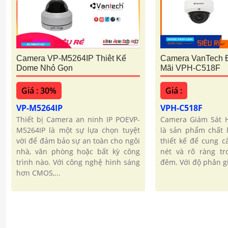
Camera VP-M5264IP Thiêt Kế
Camera VanTech 
Dome Nhỏ Gọn
Mãi VPH-C518F
Giá : 30%
Giá :
VP-M5264IP
VPH-C518F
Thiết bị Camera an ninh IP POEVP-
Camera Giám Sát H
M5264IP là một sự lựa chọn tuyệt
là sản phẩm chất 
vời để đảm bảo sự an toàn cho ngôi
thiết kế để cung c
nhà, văn phòng hoặc bất kỳ công
nét và rõ ràng tr
trình nào. Với công nghệ hình sáng
đêm. Với độ phân gi
hơn CMOS,...