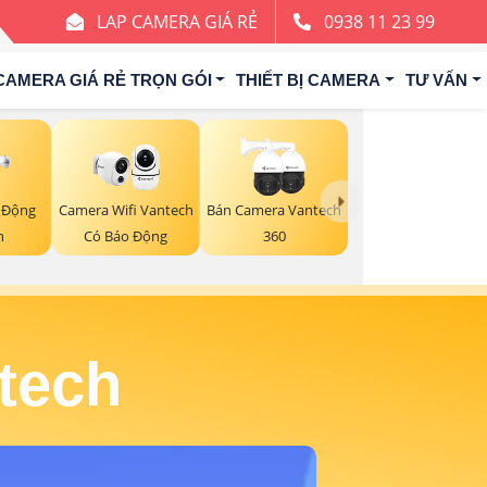
LAP CAMERA GIÁ RẺ
0938 11 23 99
CAMERA GIÁ RẺ TRỌN GÓI
THIẾT BỊ CAMERA
TƯ VẤN
Camera Wifi Vantech
Bán Camera Vantech
 Động
Có Báo Động
360
h
tech