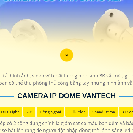
 tải hình ảnh, video với chất lượng hình ảnh 3K sắc nét, giúp
 bạn có thể thu phóng thủ công bằng tay nhưng hình ảnh vẫ
CAMERA IP DOME VANTECH
Dual Light
78°
Hồng Ngoại
Full Color
Speed Dome
AI Co
p có 2 công dụng chính là giám sát có màu ban đêm và bá
t sẽ bật lên răng đe người đột nhập đồng thời ánh sáng led