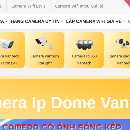
a
Camera Wifi Ezviz
Camera Wifi Imou Giá Rẻ
RA
HÃNG CAMERA UY TÍN
LẮP CAMERA WIFI GIÁ RẺ
ra Vantech
Camera Vantech
Camera Ip 360
Camera Báo
t Lượng 4K
Starlight
Vantech
Vantec
era Ip Dome Van