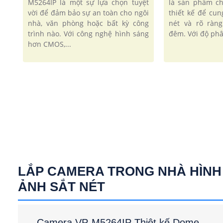
M5264IP là một sự lựa chọn tuyệt
là sản phẩm ch
vời để đảm bảo sự an toàn cho ngôi
thiết kế để cu
nhà, văn phòng hoặc bất kỳ công
nét và rõ ràn
trình nào. Với công nghệ hình sáng
đêm. Với độ phâ
hơn CMOS,...
LẮP CAMERA TRONG NHÀ HÌNH
ẢNH SẮT NÉT
Camera VP-M5264IP Thiêt kế Dome