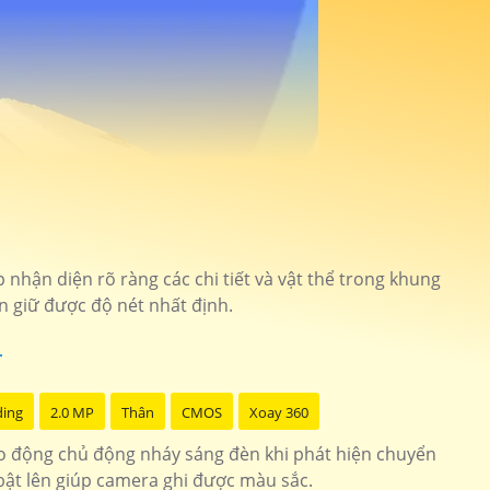
 nhận diện rõ ràng các chi tiết và vật thể trong khung
n giữ được độ nét nhất định.
ding
2.0 MP
Thân
CMOS
Xoay 360
o động chủ động nháy sáng đèn khi phát hiện chuyển
 bật lên giúp camera ghi được màu sắc.