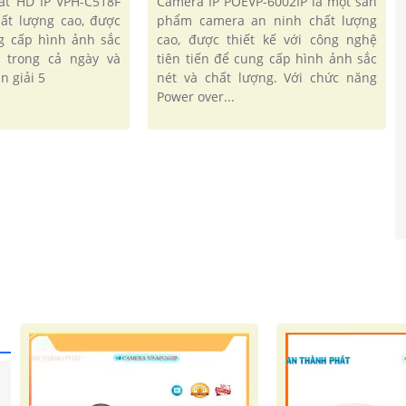
át HD IP VPH-C518F
Camera IP POEVP-6002IP là một sản
ất lượng cao, được
phẩm camera an ninh chất lượng
ng cấp hình ảnh sắc
cao, được thiết kế với công nghệ
g trong cả ngày và
tiên tiến để cung cấp hình ảnh sắc
n giải 5
nét và chất lượng. Với chức năng
Power over...