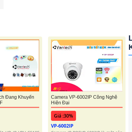
ch Đang Khuyến
Camera VP-6002IP Công Nghệ
F
Hiện Đại
Giá :30%
VP-6002IP