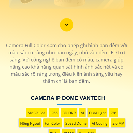
Camera Full Color 40m cho phép ghi hình ban đêm với
màu sắc rõ ràng như ban ngày, nhờ vào đèn LED trợ
sáng. Với công nghệ ban đêm có màu, camera giúp
nâng cao khả năng quan sát hình ảnh sắc nét và có
màu sắc rõ ràng trong điều kiện ánh sáng yếu hay
'
thậm chí là ban đêm.
CAMERA IP DOME VANTECH
Mic Và Loa
IP66
3D DNR
AI
Dual Light
78°
Hồng Ngoại
Full Color
Speed Dome
AI Coding
2.0 MP