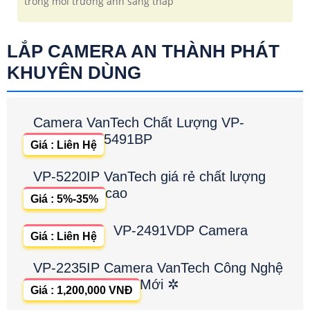
trong môi trường ánh sáng thấp
LẮP CAMERA AN THÀNH PHÁT
KHUYÊN DÙNG
Camera VanTech Chất Lượng VP-
5491BP
Giá : Liên Hệ
VP-5220IP VanTech giá rẻ chất lượng
cao
Giá : 5%-35%
VP-2491VDP Camera
Giá : Liên Hệ
VP-2235IP Camera VanTech Công Nghệ
Mới ✲
Giá : 1,200,000 VNĐ