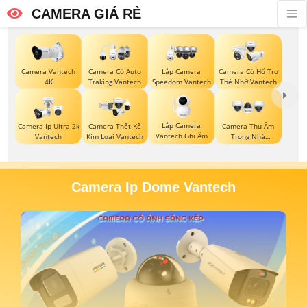
CAMERA GIÁ RẺ
Camera Vantech
Camera Có Auto
Lắp Camera
Camera Có Hổ Trợ
4K
Traking Vantech
Speedom Vantech
Thẻ Nhớ Vantech
Lắp Camera
Camera Ip Ultra 2k
Camera Thết Kế
Camera Thu Âm
Vantech Ghi Âm
Vantech
Kim Loại Vantech
Trong Nhà
Vantech
Camera Ip Dome Vantech