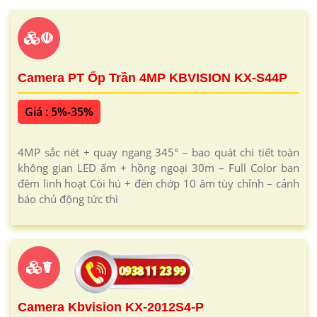
☫
Camera PT Ốp Trần 4MP KBVISION KX-S44P
Giá : 5%-35%
4MP sắc nét + quay ngang 345° – bao quát chi tiết toàn
không gian LED ấm + hồng ngoại 30m – Full Color ban
đêm linh hoạt Còi hú + đèn chớp 10 âm tùy chỉnh – cảnh
báo chủ động tức thì
☤
Camera Kbvision KX-2012S4-P