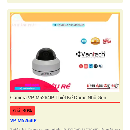
Camera VP-M5264IP Thiêt Kế Dome Nhỏ Gọn
Giá :30%
VP-M5264IP
Thiết bị Camera an ninh IP POEVP-M5264IP là một sự