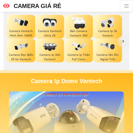
CAMERA GIÁ RẺ
Camera Vantech
Camera Vantech
Bán Camera
Camera Ip 3k
Hình Ảnh 1080P
Ultra 2K
Vantech 360
Vanech
Camera Đọc Biển
Camera Ip 360
Camera Ip Thân
Camera Ghi Âm
Số Xe Vantech
Vantech
Full Color
Ngoài Trời
Hikvision
Vantech
Camera Ip Dome Vantech