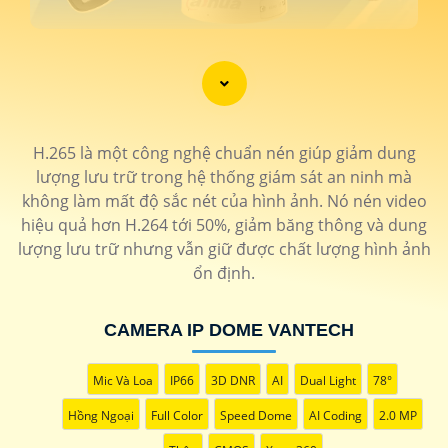
H.265 là một công nghệ chuẩn nén giúp giảm dung
lượng lưu trữ trong hệ thống giám sát an ninh mà
không làm mất độ sắc nét của hình ảnh. Nó nén video
hiệu quả hơn H.264 tới 50%, giảm băng thông và dung
lượng lưu trữ nhưng vẫn giữ được chất lượng hình ảnh
'
ổn định.
CAMERA IP DOME VANTECH
Mic Và Loa
IP66
3D DNR
AI
Dual Light
78°
Hồng Ngoại
Full Color
Speed Dome
AI Coding
2.0 MP