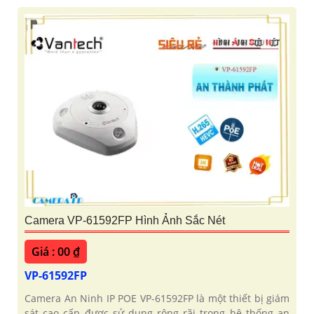
Camera VP-61592FP Hình Ảnh Sắc Nét
Giá : 00 ₫
VP-61592FP
Camera An Ninh IP POE VP-61592FP là một thiết bị giám
sát cao cấp được sử dụng rộng rãi trong hệ thống an