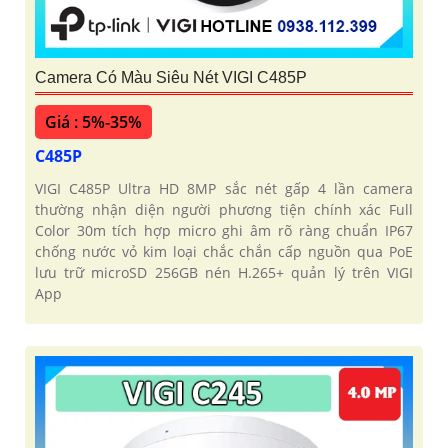
Camera Có Màu Siêu Nét VIGI C485P
Giá : 5%-35%
C485P
VIGI C485P Ultra HD 8MP sắc nét gấp 4 lần camera
thường nhận diện người phương tiện chính xác Full
Color 30m tích hợp micro ghi âm rõ ràng chuẩn IP67
chống nước vỏ kim loại chắc chắn cấp nguồn qua PoE
lưu trữ microSD 256GB nén H.265+ quản lý trên VIGI
App