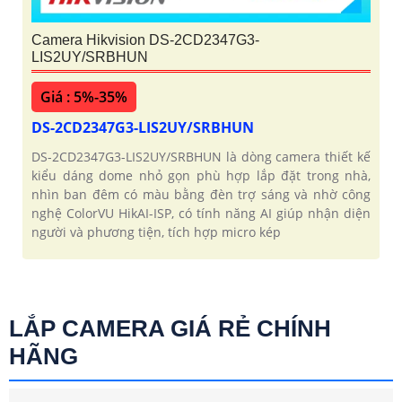
Camera Hikvision DS-2CD2347G3-
LIS2UY/SRBHUN
Giá : 5%-35%
DS-2CD2347G3-LIS2UY/SRBHUN
DS-2CD2347G3-LIS2UY/SRBHUN là dòng camera thiết kế
kiểu dáng dome nhỏ gọn phù hợp lắp đặt trong nhà,
nhìn ban đêm có màu bằng đèn trợ sáng và nhờ công
nghệ ColorVU HikAI-ISP, có tính năng AI giúp nhận diện
người và phương tiện, tích hợp micro kép
LẮP CAMERA GIÁ RẺ CHÍNH
HÃNG