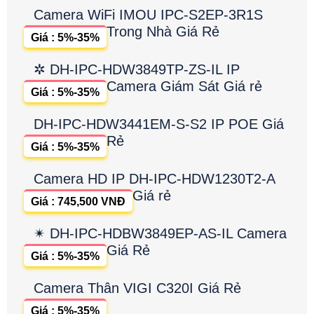
Camera WiFi IMOU IPC-S2EP-3R1S
Trong Nhà Giá Rẻ
Giá : 5%-35%
✲ DH-IPC-HDW3849TP-ZS-IL IP
Camera Giám Sát Giá rẻ
Giá : 5%-35%
DH-IPC-HDW3441EM-S-S2 IP POE Giá
Rẻ
Giá : 5%-35%
Camera HD IP DH-IPC-HDW1230T2-A
Giá rẻ
Giá : 745,500 VNĐ
✴ DH-IPC-HDBW3849EP-AS-IL Camera
Giá Rẻ
Giá : 5%-35%
Camera Thân VIGI C320I Giá Rẻ
Giá : 5%-35%