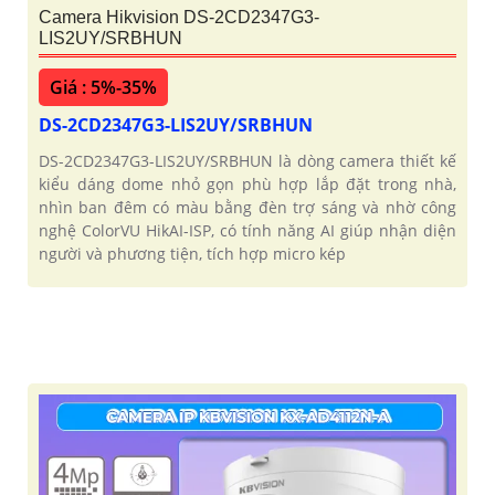
Camera Hikvision DS-2CD2347G3-
LIS2UY/SRBHUN
Giá : 5%-35%
DS-2CD2347G3-LIS2UY/SRBHUN
DS-2CD2347G3-LIS2UY/SRBHUN là dòng camera thiết kế
kiểu dáng dome nhỏ gọn phù hợp lắp đặt trong nhà,
nhìn ban đêm có màu bằng đèn trợ sáng và nhờ công
nghệ ColorVU HikAI-ISP, có tính năng AI giúp nhận diện
người và phương tiện, tích hợp micro kép