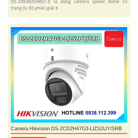
DS-2DE4825IWG1-E là dòng camera speed dome có
trang bị độ phân giải 8
Camera Hikvision DS-2CD2H47G3-LIZS2UY/SRB