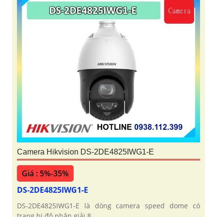
Camera Hikvision DS-2DE4825IWG1-E
Giá : 5%-35%
DS-2DE4825IWG1-E
DS-2DE4825IWG1-E là dòng camera speed dome có
trang bị độ phân giải 8