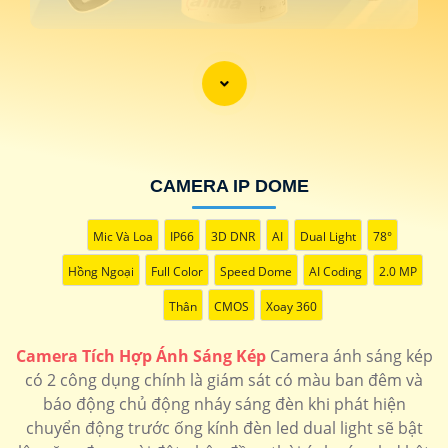
CAMERA IP DOME
Mic Và Loa
IP66
3D DNR
AI
Dual Light
78°
'
Hồng Ngoại
Full Color
Speed Dome
AI Coding
2.0 MP
Thân
CMOS
Xoay 360
Camera Tích Hợp Ánh Sáng Kép
Camera ánh sáng kép
có 2 công dụng chính là giám sát có màu ban đêm và
báo động chủ động nháy sáng đèn khi phát hiện
chuyển động trước ống kính đèn led dual light sẽ bật