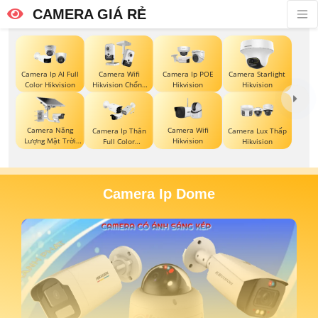
CAMERA GIÁ RẺ
Camera Ip AI Full
Camera Wifi
Camera Ip POE
Camera Starlight
Color Hikvision
Hikvision Chống
Hikvision
Hikvision
Trộm
Camera Năng
Camera Wifi
Camera Ip Thân
Camera Lux Thấp
Lượng Mặt Trời
Hikvision
Full Color
Hikvision
Hikvision
Hikvision
Camera Ip Dome