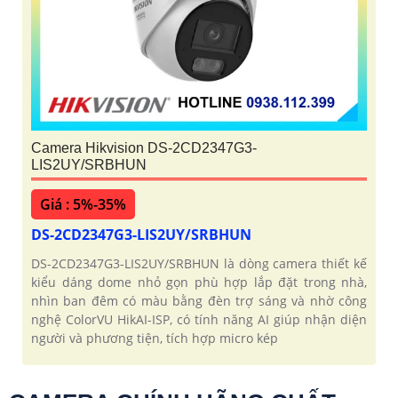
Camera Hikvision DS-2CD2347G3-
LIS2UY/SRBHUN
Giá : 5%-35%
DS-2CD2347G3-LIS2UY/SRBHUN
DS-2CD2347G3-LIS2UY/SRBHUN là dòng camera thiết kế
kiểu dáng dome nhỏ gọn phù hợp lắp đặt trong nhà,
nhìn ban đêm có màu bằng đèn trợ sáng và nhờ công
nghệ ColorVU HikAI-ISP, có tính năng AI giúp nhận diện
người và phương tiện, tích hợp micro kép