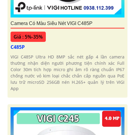
Camera Có Màu Siêu Nét VIGI C485P
Giá : 5%-35%
C485P
VIGI C485P Ultra HD 8MP sắc nét gấp 4 lần camera
thường nhận diện người phương tiện chính xác Full
Color 30m tích hợp micro ghi âm rõ ràng chuẩn IP67
chống nước vỏ kim loại chắc chắn cấp nguồn qua PoE
lưu trữ microSD 256GB nén H.265+ quản lý trên VIGI
App