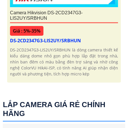
Camera Hikvision DS-2CD2347G3-
LIS2UY/SRBHUN
Giá : 5%-35%
DS-2CD2347G3-LIS2UY/SRBHUN
DS-2CD2347G3-LIS2UY/SRBHUN là dòng camera thiết kế
kiểu dáng dome nhỏ gọn phù hợp lắp đặt trong nhà,
nhìn ban đêm có màu bằng đèn trợ sáng và nhờ công
nghệ ColorVU HikAI-ISP, có tính năng AI giúp nhận diện
người và phương tiện, tích hợp micro kép
LẮP CAMERA GIÁ RẺ CHÍNH
HÃNG