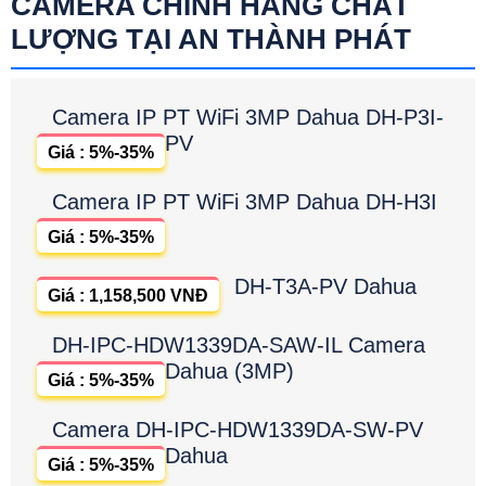
CAMERA CHÍNH HÃNG CHẤT
LƯỢNG TẠI AN THÀNH PHÁT
Camera IP PT WiFi 3MP Dahua DH-P3I-
PV
Giá : 5%-35%
Camera IP PT WiFi 3MP Dahua DH-H3I
Giá : 5%-35%
DH-T3A-PV Dahua
Giá : 1,158,500 VNĐ
DH-IPC-HDW1339DA-SAW-IL Camera
Dahua (3MP)
Giá : 5%-35%
Camera DH-IPC-HDW1339DA-SW-PV
Dahua
Giá : 5%-35%