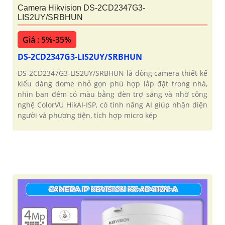
Camera Hikvision DS-2CD2347G3-
LIS2UY/SRBHUN
Giá : 5%-35%
DS-2CD2347G3-LIS2UY/SRBHUN
DS-2CD2347G3-LIS2UY/SRBHUN là dòng camera thiết kế
kiểu dáng dome nhỏ gọn phù hợp lắp đặt trong nhà,
nhìn ban đêm có màu bằng đèn trợ sáng và nhờ công
nghệ ColorVU HikAI-ISP, có tính năng AI giúp nhận diện
người và phương tiện, tích hợp micro kép