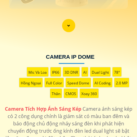
CAMERA IP DOME
Mic Và Loa
IP66
3D DNR
AI
Dual Light
78°
'
Hồng Ngoại
Full Color
Speed Dome
AI Coding
2.0 MP
Thân
CMOS
Xoay 360
Camera Tích Hợp Ánh Sáng Kép
Camera ánh sáng kép
có 2 công dụng chính là giám sát có màu ban đêm và
báo động chủ động nháy sáng đèn khi phát hiện
chuyển động trước ống kính đèn led dual light sẽ bật