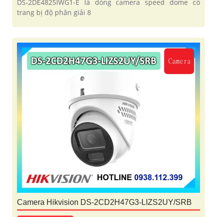
DS-2DE4825IWG1-E là dòng camera speed dome có
trang bị độ phân giải 8
Camera Hikvision DS-2CD2H47G3-LIZS2UY/SRB