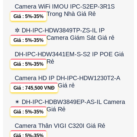
Camera WiFi IMOU IPC-S2EP-3R1S
Trong Nhà Giá Rẻ
Giá : 5%-35%
✲ DH-IPC-HDW3849TP-ZS-IL IP
Camera Giám Sát Giá rẻ
Giá : 5%-35%
DH-IPC-HDW3441EM-S-S2 IP POE Giá
Rẻ
Giá : 5%-35%
Camera HD IP DH-IPC-HDW1230T2-A
Giá rẻ
Giá : 745,500 VNĐ
✴ DH-IPC-HDBW3849EP-AS-IL Camera
Giá Rẻ
Giá : 5%-35%
Camera Thân VIGI C320I Giá Rẻ
Giá : 5%-35%