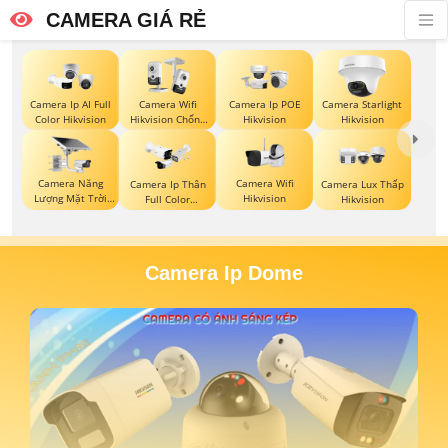
CAMERA GIÁ RẺ
Camera Ip AI Full
Camera Wifi
Camera Ip POE
Camera Starlight
Color Hikvision
Hikvision Chống
Hikvision
Hikvision
Trộm
Camera Năng
Camera Wifi
Camera Ip Thân
Camera Lux Thấp
Lượng Mặt Trời
Hikvision
Full Color
Hikvision
Hikvision
Hikvision
Camera Ip Dome