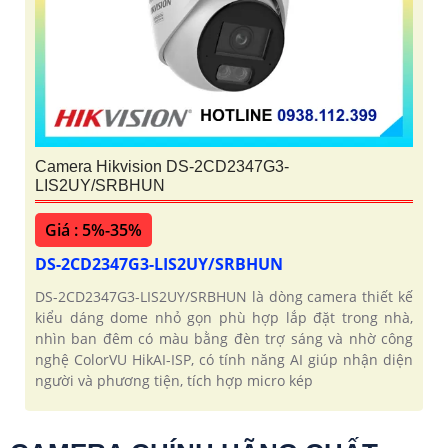
Camera Hikvision DS-2CD2347G3-
LIS2UY/SRBHUN
Giá : 5%-35%
DS-2CD2347G3-LIS2UY/SRBHUN
DS-2CD2347G3-LIS2UY/SRBHUN là dòng camera thiết kế
kiểu dáng dome nhỏ gọn phù hợp lắp đặt trong nhà,
nhìn ban đêm có màu bằng đèn trợ sáng và nhờ công
nghệ ColorVU HikAI-ISP, có tính năng AI giúp nhận diện
người và phương tiện, tích hợp micro kép