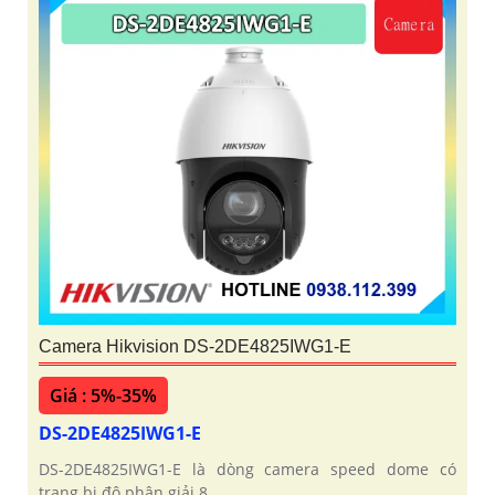
Camera Hikvision DS-2DE4825IWG1-E
Giá : 5%-35%
DS-2DE4825IWG1-E
DS-2DE4825IWG1-E là dòng camera speed dome có
trang bị độ phân giải 8