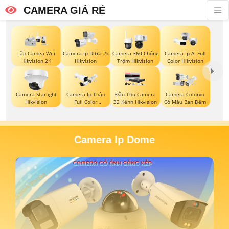
CAMERA GIÁ RẺ
Lắp Camea Wifi
Camera Ip Ultra 2k
Camera 360 Chống
Camera Ip AI Full
Hikvision 2K
Hikvision
Trộm Hikvision
Color Hikvision
Camera Starlight
Camera Ip Thân
Đầu Thu Camera
Camera Colorvu
Hikvision
Full Color
32 Kênh Hikvision
Có Màu Ban Đêm
Hikvision
Camera Ip Dome