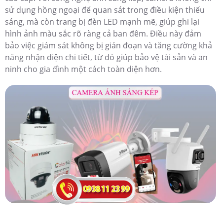
sử dụng hồng ngoại để quan sát trong điều kiện thiếu
sáng, mà còn trang bị đèn LED mạnh mẽ, giúp ghi lại
hình ảnh màu sắc rõ ràng cả ban đêm. Điều này đảm
bảo việc giám sát không bị gián đoạn và tăng cường khả
năng nhận diện chi tiết, từ đó giúp bảo vệ tài sản và an
ninh cho gia đình một cách toàn diện hơn.