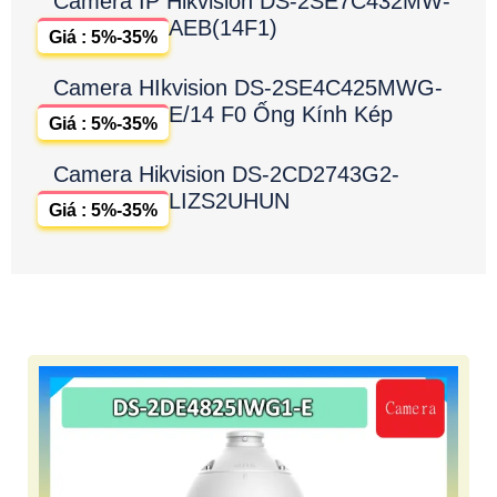
Camera IP Hikvision DS-2SE7C432MW-
AEB(14F1)
Giá : 5%-35%
Camera HIkvision DS-2SE4C425MWG-
E/14 F0 Ống Kính Kép
Giá : 5%-35%
Camera Hikvision DS-2CD2743G2-
LIZS2UHUN
Giá : 5%-35%