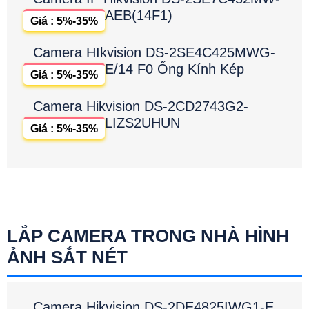
AEB(14F1)
Giá : 5%-35%
Camera HIkvision DS-2SE4C425MWG-
E/14 F0 Ống Kính Kép
Giá : 5%-35%
Camera Hikvision DS-2CD2743G2-
LIZS2UHUN
Giá : 5%-35%
LẮP CAMERA TRONG NHÀ HÌNH
ẢNH SẮT NÉT
Camera Hikvision DS-2DE4825IWG1-E