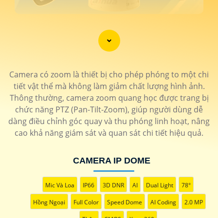
Camera có zoom là thiết bị cho phép phóng to một chi
tiết vật thể mà không làm giảm chất lượng hình ảnh.
Thông thường, camera zoom quang học được trang bị
chức năng PTZ (Pan-Tilt-Zoom), giúp người dùng dễ
'
dàng điều chỉnh góc quay và thu phóng linh hoạt, nâng
cao khả năng giám sát và quan sát chi tiết hiệu quả.
CAMERA IP DOME
Mic Và Loa
IP66
3D DNR
AI
Dual Light
78°
Hồng Ngoại
Full Color
Speed Dome
AI Coding
2.0 MP