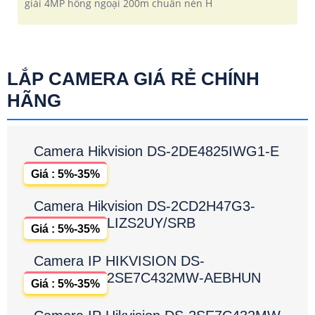
giải 4MP hồng ngoại 200m chuẩn nén H
LẮP CAMERA GIÁ RẺ CHÍNH
HÃNG
Camera Hikvision DS-2DE4825IWG1-E
Giá : 5%-35%
Camera Hikvision DS-2CD2H47G3-
LIZS2UY/SRB
Giá : 5%-35%
Camera IP HIKVISION DS-
2SE7C432MW-AEBHUN
Giá : 5%-35%