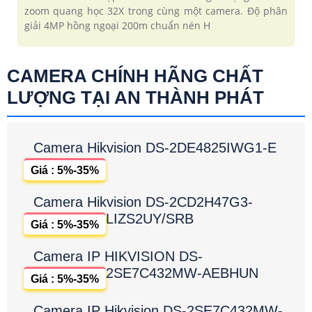
zoom quang học 32X trong cùng một camera. Độ phân
giải 4MP hồng ngoại 200m chuẩn nén H
CAMERA CHÍNH HÃNG CHẤT
LƯỢNG TẠI AN THÀNH PHÁT
Camera Hikvision DS-2DE4825IWG1-E
Giá : 5%-35%
Camera Hikvision DS-2CD2H47G3-
LIZS2UY/SRB
Giá : 5%-35%
Camera IP HIKVISION DS-
2SE7C432MW-AEBHUN
Giá : 5%-35%
Camera IP Hikvision DS-2SE7C432MW-