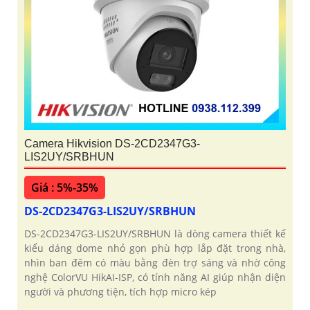
Camera Hikvision DS-2CD2347G3-
LIS2UY/SRBHUN
Giá : 5%-35%
DS-2CD2347G3-LIS2UY/SRBHUN
DS-2CD2347G3-LIS2UY/SRBHUN là dòng camera thiết kế
kiểu dáng dome nhỏ gọn phù hợp lắp đặt trong nhà,
nhìn ban đêm có màu bằng đèn trợ sáng và nhờ công
nghệ ColorVU HikAI-ISP, có tính năng AI giúp nhận diện
người và phương tiện, tích hợp micro kép