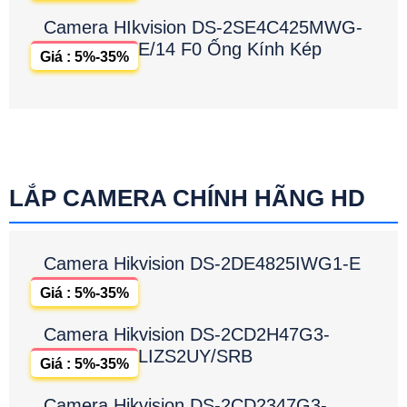
Camera Hikvision DS-2CD2347G3-
LIS2UY/SRBHUN
Giá : 5%-35%
Camera IP HIKVISION DS-
2SE7C432MW-AEBHUN
Giá : 5%-35%
Camera IP Hikvision DS-2SE7C432MW-
AEB(14F1)
Giá : 5%-35%
Camera HIkvision DS-2SE4C425MWG-
E/14 F0 Ống Kính Kép
Giá : 5%-35%