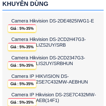
KX-AD4112N-A
KX-AD4112N-A là dòng camera quan sát sử dụng công
nghệ IP POE cung cấp hình ảnh chất lượng 2K+ cùng với
đó là công nghệ ánh sáng kép, giám sát ban đêm linh
hoạt mà hiệu quả. Ngoài ra camera IP KX-AD4112N-A
còn được nâng cao khả năng bảo vệ an ninh với trang bị
tính năng phát hiện người chính xác
LẮP CAMERA AN THÀNH PHÁT
KHUYÊN DÙNG
Camera Hikvision DS-2DE4825IWG1-E
Giá : 5%-35%
Camera Hikvision DS-2CD2H47G3-
LIZS2UY/SRB
Giá : 5%-35%