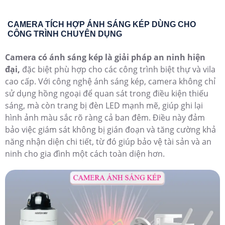
'
CAMERA CÓ ÁNH SÁNG KÉP GIÚP CHỐNG TRỘM
HIỆU QUẢ HƠN
Camera có ánh sáng kép với chức năng báo động
chống trộm
là giải pháp an ninh hiệu quả, đặc biệt khi
giám sát vào ban đêm. Công nghệ ánh sáng kép kết hợp
giữa đèn hồng ngoại và đèn LED sáng, cho phép camera
ghi lại hình ảnh có màu sắc rõ nét ngay cả trong bóng
tối. Khi phát hiện chuyển động của con người, đèn nháy
sáng tự động kích hoạt, tạo hiệu ứng cảnh báo mạnh
mẽ, giúp ngăn chặn kẻ xâm nhập tiềm năng trước khi
xảy ra hành động trộm cắp. Đồng thời, chức năng báo
động sẽ gửi thông báo đến chủ nhà hoặc hệ thống quản
lý an ninh, đảm bảo kịp thời xử lý tình huống. Đây là giải