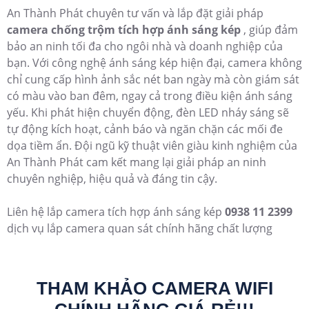
Camera có ánh sáng kép là giải pháp an ninh hiện
đại,
đặc biệt phù hợp cho các công trình biệt thự và vila
cao cấp. Với công nghệ ánh sáng kép, camera không chỉ
sử dụng hồng ngoại để quan sát trong điều kiện thiếu
sáng, mà còn trang bị đèn LED mạnh mẽ, giúp ghi lại
hình ảnh màu sắc rõ ràng cả ban đêm. Điều này đảm
bảo việc giám sát không bị gián đoạn và tăng cường khả
năng nhận diện chi tiết, từ đó giúp bảo vệ tài sản và an
ninh cho gia đình một cách toàn diện hơn.