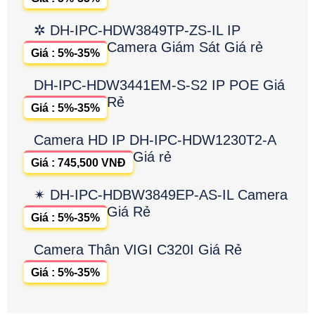
người và phương tiện, tích hợp micro kép
LẮP CAMERA GIÁ RẺ CHÍNH
HÃNG
Camera WiFi IMOU IPC-S2EP-3R1S
Trong Nhà Giá Rẻ
Giá : 5%-35%
✲ DH-IPC-HDW3849TP-ZS-IL IP
Camera Giám Sát Giá rẻ
Giá : 5%-35%
DH-IPC-HDW3441EM-S-S2 IP POE Giá
Rẻ
Giá : 5%-35%
Camera HD IP DH-IPC-HDW1230T2-A