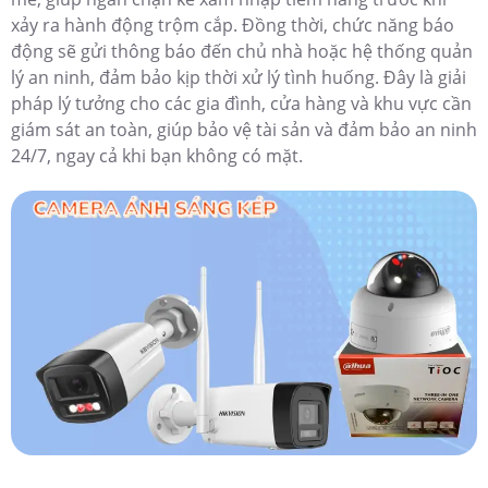
Giá : 5%-35%
C245
VIGI C245 độ phân giải 4MP ghi hình sắc nét hồng ngoại
30m tích hợp micro nhận diện người xe phát hiện xâm
nhập chuẩn IP67 lưu trữ thẻ nhớ 256GB hỗ trợ NVR NAS
nén video H.265+ điều khiển qua VIGI App PC Manager
trình duyệt