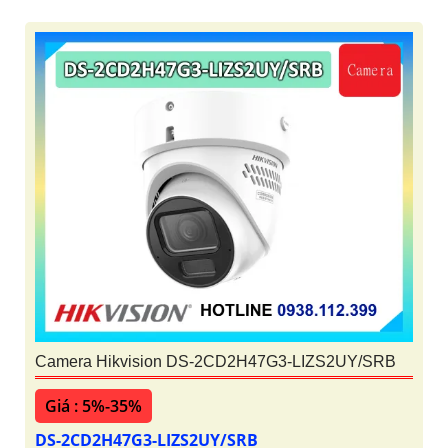
Camera Hikvision DS-2DE4825IWG1-E
Giá : 5%-35%
DS-2DE4825IWG1-E
DS-2DE4825IWG1-E là dòng camera speed dome có
trang bị độ phân giải 8