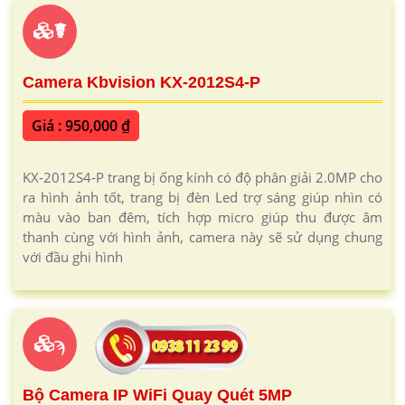
bạn. Với công nghệ ánh sáng kép hiện đại, camera không
chỉ cung cấp hình ảnh sắc nét ban ngày mà còn giám sát
có màu vào ban đêm, ngay cả trong điều kiện ánh sáng
yếu. Khi phát hiện chuyển động, đèn LED nháy sáng sẽ
tự động kích hoạt, cảnh báo và ngăn chặn các mối đe
dọa tiềm ẩn. Đội ngũ kỹ thuật viên giàu kinh nghiệm của
An Thành Phát cam kết mang lại giải pháp an ninh
chuyên nghiệp, hiệu quả và đáng tin cậy.
Liên hệ lắp camera tích hợp ánh sáng kép
0938 11 2399
dịch vụ lắp camera quan sát chính hãng chất lượng
THAM KHẢO CAMERA WIFI
CHÍNH HÃNG GIÁ RẺ!!!