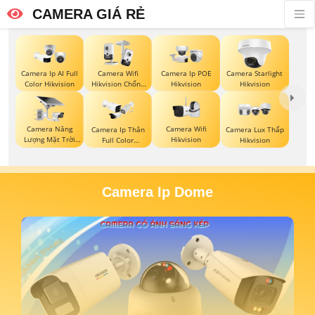
CAMERA GIÁ RẺ
Camera Ip AI Full
Camera Wifi
Camera Ip POE
Camera Starlight
Color Hikvision
Hikvision Chống
Hikvision
Hikvision
Trộm
Camera Năng
Camera Wifi
Camera Ip Thân
Camera Lux Thấp
Lượng Mặt Trời
Hikvision
Full Color
Hikvision
Hikvision
Hikvision
Camera Ip Dome