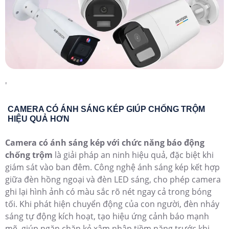
lưu trữ microSD 256GB nén H.265+ quản lý trên VIGI
App
Camera IP Siêu Nét VIGI C245