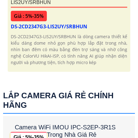
Camera Hikvision DS-2CD2347G3-
LIS2UY/SRBHUN
Giá : 5%-35%
DS-2CD2347G3-LIS2UY/SRBHUN
DS-2CD2347G3-LIS2UY/SRBHUN là dòng camera thiết kế
kiểu dáng dome nhỏ gọn phù hợp lắp đặt trong nhà,
nhìn ban đêm có màu bằng đèn trợ sáng và nhờ công
nghệ ColorVU HikAI-ISP, có tính năng AI giúp nhận diện