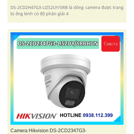
Camera Hikvision DS-2CD2H47G3-LIZS2UY/SRB
Giá : 5%-35%
DS-2CD2H47G3-LIZS2UY/SRB
DS-2CD2H47G3-LIZS2UY/SRB là dòng camera được trang
bị ống kính có độ phân giải 4