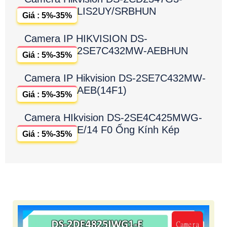
LẮP CAMERA CHÍNH HÃNG HD
Camera Hikvision DS-2DE4825IWG1-E
Giá : 5%-35%
Camera Hikvision DS-2CD2H47G3-
LIZS2UY/SRB
Giá : 5%-35%
Camera Hikvision DS-2CD2347G3-
LIS2UY/SRBHUN
Giá : 5%-35%
Camera IP HIKVISION DS-
2SE7C432MW-AEBHUN
Giá : 5%-35%
Camera IP Hikvision DS-2SE7C432MW-
AEB(14F1)
Giá : 5%-35%