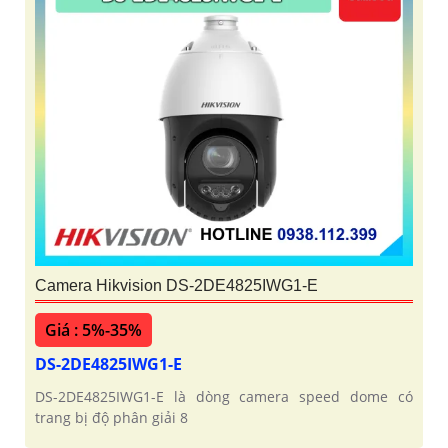
Camera HIkvision DS-2SE4C425MWG-
E/14 F0 Ống Kính Kép
Giá : 5%-35%