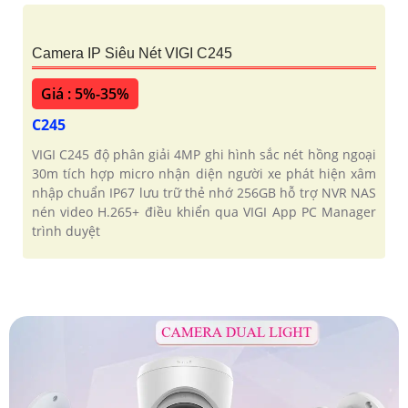
Camera Có Màu Siêu Nét VIGI C485P
Giá : 5%-35%
C485P
VIGI C485P Ultra HD 8MP sắc nét gấp 4 lần camera
thường nhận diện người phương tiện chính xác Full
Color 30m tích hợp micro ghi âm rõ ràng chuẩn IP67
chống nước vỏ kim loại chắc chắn cấp nguồn qua PoE