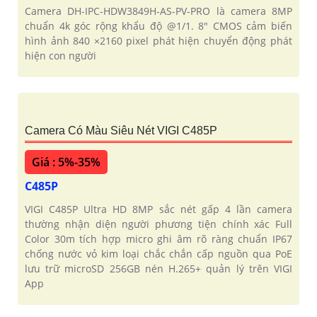
Camera DH-IPC-HDW3849H-AS-PV-PRO Siêu Nét
Giá : 5%-35%
DH-IPC-HDW3849H-AS-PV-PRO
Camera DH-IPC-HDW3849H-AS-PV-PRO là camera 8MP
chuẩn 4k góc rộng khẩu độ @1/1. 8" CMOS cảm biến
hình ảnh 840 ×2160 pixel phát hiện chuyển động phát
hiện con người