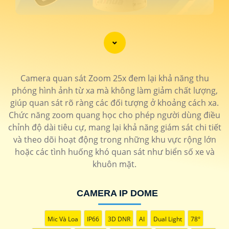
Camera quan sát Zoom 25x đem lại khả năng thu
phóng hình ảnh từ xa mà không làm giảm chất lượng,
giúp quan sát rõ ràng các đối tượng ở khoảng cách xa.
Chức năng zoom quang học cho phép người dùng điều
'
chỉnh độ dài tiêu cự, mang lại khả năng giám sát chi tiết
và theo dõi hoạt động trong những khu vực rộng lớn
hoặc các tình huống khó quan sát như biển số xe và
khuôn mặt.
CAMERA IP DOME
Mic Và Loa
IP66
3D DNR
AI
Dual Light
78°