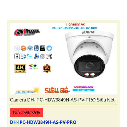
Giá rẻ
Giá : 745,500 VNĐ
✴ DH-IPC-HDBW3849EP-AS-IL Camera
Giá Rẻ
Giá : 5%-35%
Camera Thân VIGI C320I Giá Rẻ
Giá : 5%-35%