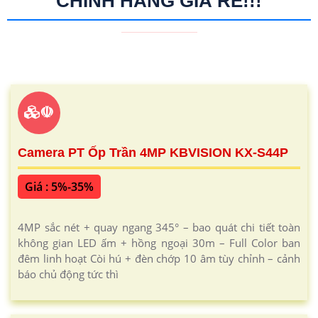
Lắp camera có ánh sáng kép tích hợp tính năng phát
hiện chuyển động và tự động kích hoạt đèn nháy sáng
còn giúp cảnh báo và ngăn chặn các tình huống xâm
nhập trái phép, tạo nên lớp bảo vệ hiệu quả. Camera
ánh sáng kép là lựa chọn hoàn hảo cho những ngôi nhà
biệt thự sang trọng, mang lại sự an tâm và an ninh tối
đa.
CAMERA AN THÀNH PHÁT TƯ VẤN GIẢI PHÁP
CAMERA AN NINH HIỆU QUẢ
An Thành Phát chuyên tư vấn và lắp đặt giải pháp
camera chống trộm tích hợp ánh sáng kép
, giúp đảm
bảo an ninh tối đa cho ngôi nhà và doanh nghiệp của