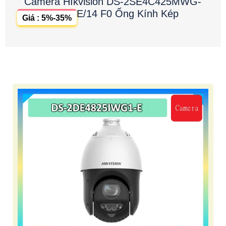
Camera HIkvision DS-2SE4C425MWG-
E/14 F0 Ống Kính Kép
Giá : 5%-35%