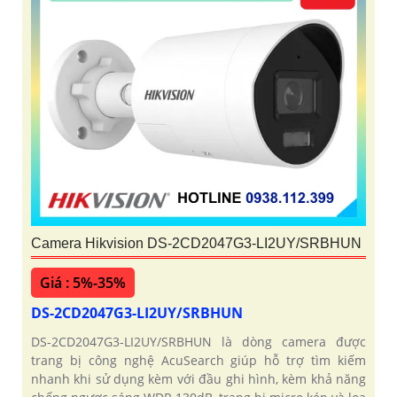
Camera Hikvision DS-2CD2047G3-LI2UY/SRBHUN
Giá : 5%-35%
DS-2CD2047G3-LI2UY/SRBHUN
DS-2CD2047G3-LI2UY/SRBHUN là dòng camera được
trang bị công nghệ AcuSearch giúp hỗ trợ tìm kiếm
nhanh khi sử dụng kèm với đầu ghi hình, kèm khả năng