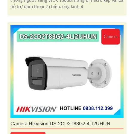
chống ngược sáng WDR 130dB, trang bị micro kép và loa
hỗ trợ đàm thoại 2 chiều, ống kính 4
Camera Hikvision DS-2CD2T83G2-4LI2UHUN