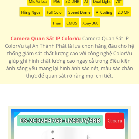
Mic Và Loa
IP66
3D DNR
AI
Dual Light
78°
Hồng Ngoại
Full Color
Speed Dome
AI Coding
2.0 MP
Thân
CMOS
Xoay 360
Camera Quan Sát IP ColorVu
Camera Quan Sát IP
ColorVu tại An Thành Phát là lựa chọn hàng đầu cho hệ
thống giám sát chất lượng cao với công nghệ ColorVu
giúp ghi hình chất lượng cao ngay cả trong điều kiện
ánh sáng yếu mang lại hình ảnh sắc nét, màu sắc chân
thực để quan sát rõ ràng mọi chi tiết.