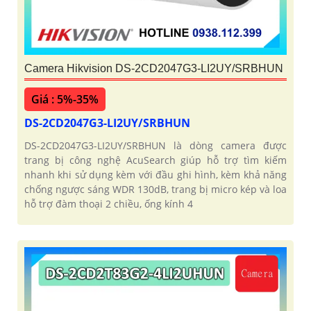
Camera Hikvision DS-2CD2047G3-LI2UY/SRBHUN
Giá : 5%-35%
DS-2CD2047G3-LI2UY/SRBHUN
DS-2CD2047G3-LI2UY/SRBHUN là dòng camera được
trang bị công nghệ AcuSearch giúp hỗ trợ tìm kiếm
nhanh khi sử dụng kèm với đầu ghi hình, kèm khả năng
chống ngược sáng WDR 130dB, trang bị micro kép và loa
hỗ trợ đàm thoại 2 chiều, ống kính 4