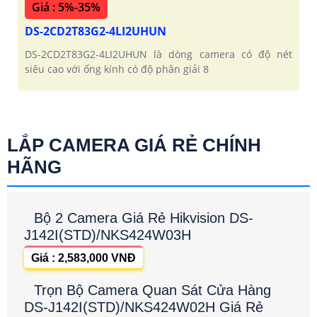
Giá : 5%-35%
DS-2CD2T83G2-4LI2UHUN
DS-2CD2T83G2-4LI2UHUN là dòng camera có độ nét
siêu cao với ống kính có độ phân giải 8
LẮP CAMERA GIÁ RẺ CHÍNH
HÃNG
Bộ 2 Camera Giá Rẻ Hikvision DS-
J142I(STD)/NKS424W03H
Giá : 2,583,000 VNĐ
Trọn Bộ Camera Quan Sát Cửa Hàng
DS-J142I(STD)/NKS424W02H Giá Rẻ