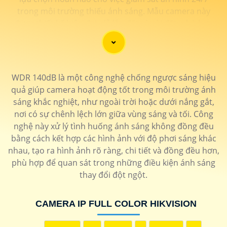
trong môi trường thiếu ánh sáng. Mẫu camera này
được thiết kế hiện đại, dễ lắp đặt và cài đặt, phù hợp
với nhiều không gian như văn phòng, cửa hàng, gia
đình, hay nhà kho. Camera Quan Sát IP ColorVu cung
cấp khả năng quan sát từ xa qua hệ thống mạng
internet, giúp bạn dễ dàng theo dõi mọi hoạt động mọi
WDR 140dB là một công nghệ chống ngược sáng hiệu
lúc mọi nơi thông qua ứng dụng di động.
quả giúp camera hoạt động tốt trong môi trường ánh
sáng khắc nghiệt, như ngoài trời hoặc dưới nắng gắt,
nơi có sự chênh lệch lớn giữa vùng sáng và tối. Công
nghệ này xử lý tình huống ánh sáng không đồng đều
bằng cách kết hợp các hình ảnh với độ phơi sáng khác
nhau, tạo ra hình ảnh rõ ràng, chi tiết và đồng đều hơn,
phù hợp để quan sát trong những điều kiện ánh sáng
thay đổi đột ngột.
'
CAMERA IP FULL COLOR HIKVISION