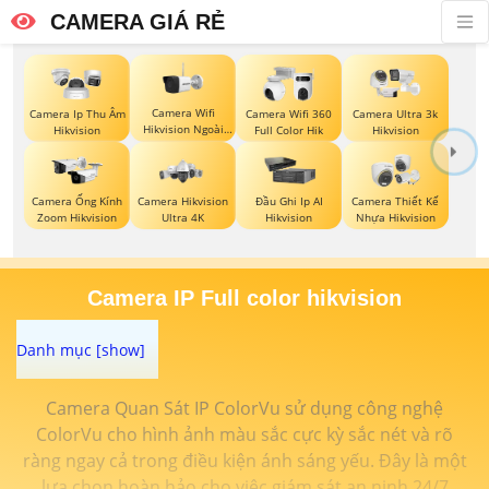
CAMERA GIÁ RẺ
Camera Wifi
Camera Ip Thu Âm
Camera Wifi 360
Camera Ultra 3k
Hikvision Ngoài
Hikvision
Full Color Hik
Hikvision
Trời
Camera Ống Kính
Camera Hikvision
Đầu Ghi Ip AI
Camera Thiết Kế
Zoom Hikvision
Ultra 4K
Hikvision
Nhựa Hikvision
Camera IP Full color hikvision
Camera Quan Sát IP ColorVu sử dụng công nghệ
ColorVu cho hình ảnh màu sắc cực kỳ sắc nét và rõ
ràng ngay cả trong điều kiện ánh sáng yếu. Đây là một
lựa chọn hoàn hảo cho việc giám sát an ninh 24/7