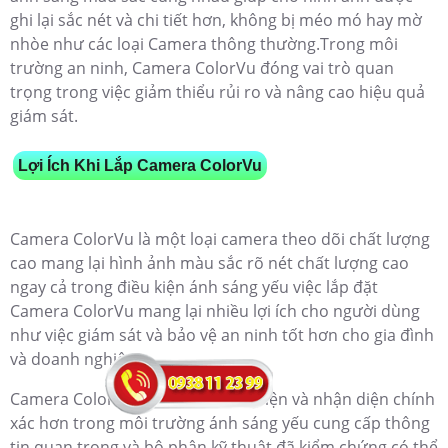
ghi lại sắc nét và chi tiết hơn, không bị méo mó hay mờ
nhòe như các loại Camera thông thường.Trong môi
trường an ninh, Camera ColorVu đóng vai trò quan
trọng trong việc giảm thiểu rủi ro và nâng cao hiệu quả
giám sát.
Lợi Ích Khi Lắp Camera ColorVu
Camera ColorVu là một loại camera theo dõi chất lượng
cao mang lại hình ảnh màu sắc rõ nét chất lượng cao
ngay cả trong điều kiện ánh sáng yếu việc lắp đặt
Camera ColorVu mang lại nhiều lợi ích cho người dùng
như việc giám sát và bảo vệ an ninh tốt hơn cho gia đình
và doanh nghiệp.
Camera ColorVu cũng giúp phát hiện và nhận diện chính
xác hơn trong môi trường ánh sáng yếu cung cấp thông
tin quan trọng và bộ phận kỹ thuật đã kiểm chứng có thể