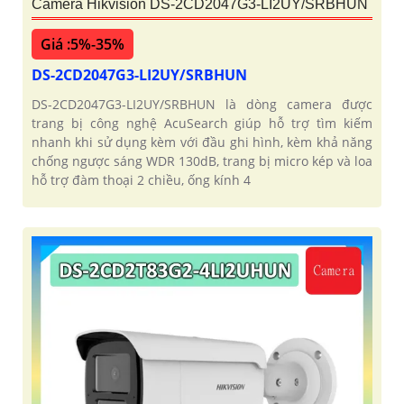
Camera Hikvision DS-2CD2047G3-LI2UY/SRBHUN
Giá :5%-35%
DS-2CD2047G3-LI2UY/SRBHUN
DS-2CD2047G3-LI2UY/SRBHUN là dòng camera được
trang bị công nghệ AcuSearch giúp hỗ trợ tìm kiếm
nhanh khi sử dụng kèm với đầu ghi hình, kèm khả năng
chống ngược sáng WDR 130dB, trang bị micro kép và loa
hỗ trợ đàm thoại 2 chiều, ống kính 4